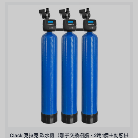
Clack 克拉克 軟水機（離子交換樹脂・2用1備＋動態供