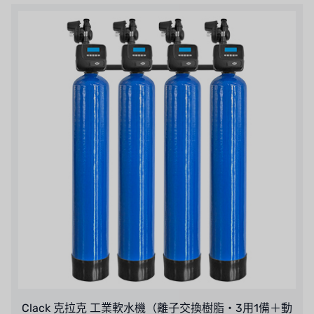
Clack 克拉克 工業軟水機（離子交換樹脂・3用1備＋動