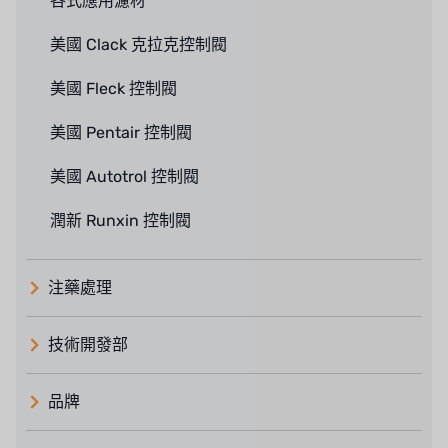
各式應用濾材
美國 Clack 克拉克控制閥
美國 Fleck 控制閥
美國 Pentair 控制閥
美國 Autotrol 控制閥
潤新 Runxin 控制閥
注藥處理
技術開發部
品牌
義大利 ATLAS