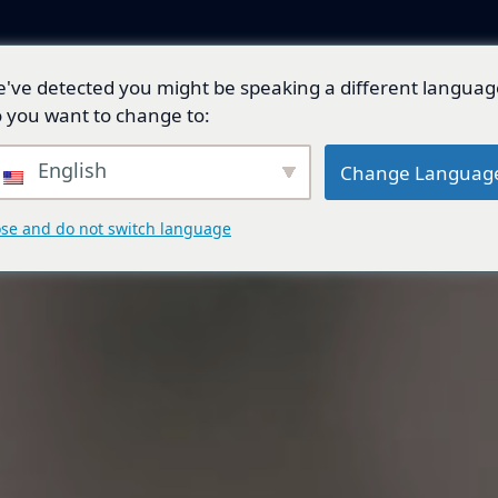
've detected you might be speaking a different languag
產品與解決方案
技術開發
總代理品牌
 you want to change to:
English
Change Languag
ose and do not switch language