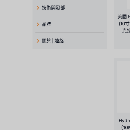
技術開發部
美國 H
(10
品牌
克拉
義大利 ATLAS
關於 | 連絡
日本 TOHKEMY
關於瑞順
義大利AQUA
連絡我們
Demo brand
招募經銷商表單
美國 DOW
美國 IDEX
美國 CLACK
Hyd
美國 EMERSON
（10