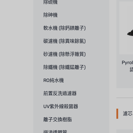
除硫機
除砷機
軟水機 (除鈣鎂離子)
碳濾機 (除異味餘氯)
砂濾機 (除懸浮雜質)
Pyro
除鐵機 (除鐵錳離子)
RO純水機
前置反洗過濾器
UV紫外線殺菌器
濾芯 
離子交換樹脂
逆滲透膜管