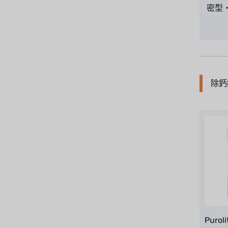
密型・
美國 PENTAIR
德國 SIEMENS
美國 PULSAFEEDER
丹麥 DANFOSS
除鈣
泰國 HAYCARB
法國 SUNTEC
英國 PUROLITE
日本 NOP
日本 OLYMPIA
日本 KATSURA
Puro