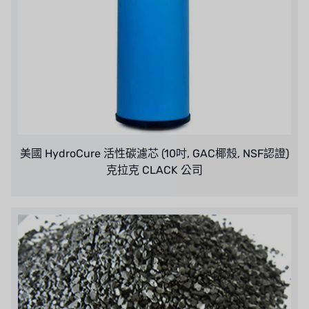
SAGINOMIYA
HONEYWELL
AZBIL (YAMATAKE)
OLTREMARE
NIPCON
美國 HydroCure 活性碳濾芯 (10吋, GAC椰殼, NSF認證)
克拉克 CLACK 公司
TROCHOID
國產
EGO
KATO
LECIP