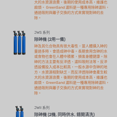
大的水資源浪費，後期的使用成本高，維護也
麻煩。 GreenSand 濾料是一種專用除砷濾料，
通過吸附與離子交換的方式來實現對砷的去
除。
JWS 系列
除砷機 (2用一備)
砷及其化合物具有很大毒性，當人體攝入砷的
量過多時，會造成砷中毒。長期食用含砷的水
或食物也會在人體中積累，損害身體健康。除
砷的方法主要有反滲透、濾料吸附法等。反滲
透設備投入成本比較高，一般水源中含砷的地
方，水資源相對缺乏，而反滲透除砷會產生較
大的水資源浪費，後期的使用成本高，維護也
麻煩。 GreenSand 濾料是一種專用除砷濾料，
通過吸附與離子交換的方式來實現對砷的去
除。
JWII 系列
除砷機 (2機, 同時供水, 錯開清洗)