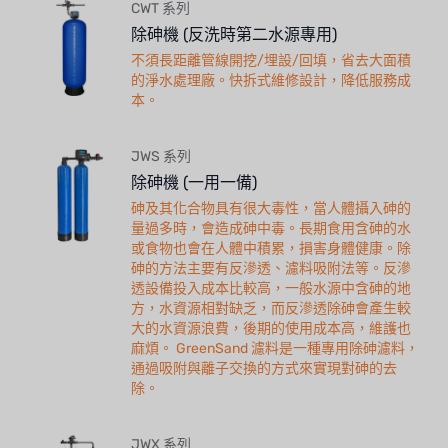
CWT 系列
除砷機 (反洗時第二水源專用)
不須長距離管線開挖/埋設/回填，省去大面積
的淨水處理廠。快拆式維修設計，降低服務成
本。
JWS 系列
除砷機 (一用一備)
砷及其化合物具有很大毒性，當人體攝入砷的
量過多時，會造成砷中毒。長期食用含砷的水
或食物也會在人體中積累，損害身體健康。除
砷的方法主要有反滲透、濾料吸附法等。反滲
透設備投入成本比較高，一般水源中含砷的地
方，水資源相對缺乏，而反滲透除砷會產生較
大的水資源浪費，後期的使用成本高，維護也
麻煩。 GreenSand 濾料是一種專用除砷濾料，
通過吸附與離子交換的方式來實現對砷的去
除。
JWX 系列