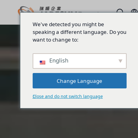
We've detected you might be
speaking a different language. Do you
want to change to:
English
Change Language
Close and do not switch language