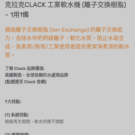
泰國 HAYCARB
克拉克CLACK 工業軟水機 (離子交換樹脂)
– 1用1備
法國 SUNTEC
通過離子交換樹脂 (Ion-Exchange) 的離子交換能
英國 PUROLITE
力，去除水中的鈣鎂離子，軟化水質，阻止水垢生
日本 NOP
成，為家用/商用/工業使用者提供更潔淨柔滑的軟水
質。
日本 OLYMPIA
了解 Clack 品牌價值:
日本 KATSURA
美國製造，全球信賴的水處理品牌
(點選連至 Clack 官網)
義大利 BRAHMA
SAGINOMIYA
7大特點:
HONEYWELL
(1) 系統特點:
樹脂再生期間，軟水供應不間斷
AZBIL (YAMATAKE)
(2) 維修快速: