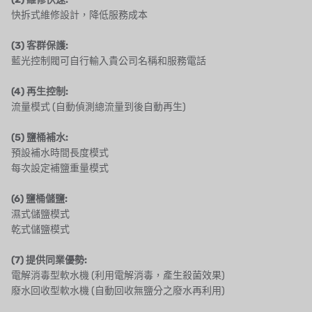
OLTREMARE
快拆式維修設計，降低服務成本
NIPCON
(3) 客群保護:
藍光控制閥可自行輸入貴公司名稱和服務電話
TROCHOID
(4) 再生控制:
國產
流量模式 (自動偵測總流量到後自動再生)
EGO
(5) 鹽桶補水:
預設補水時間長度模式
KATO
每次設定補鹽重量模式
LECIP
(6) 鹽桶儲鹽:
濕式儲鹽模式
ATS
乾式儲鹽模式
JACOBI
(7) 提供同業優勢:
電解消毒型軟水機 (利用電解消毒，產生殺菌效果)
ETATRON
廢水回收型軟水機 (自動回收無鹽分之廢水再利用)
WAVE CYBER