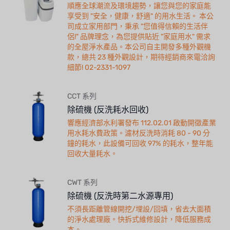
順應全球潮流及環境趨勢，讓您與您的家庭能
享受到 "安全，健康，舒適" 的用水生活。 本公
司成立家用部門，秉承 "您值得信賴的生活伴
侶!" 品牌理念，為您提供貼近 "家庭用水" 需求
的全屋淨水產品。本公司自主開發多種外觀機
款，總共 23 種外觀設計，期待經銷商來電洽詢
細節! 02-2331-1097
CCT 系列
除硫機 (反洗耗水回收)
響應經濟部水利署發布 112.02.01 啟動開徵產業
用水耗水費政策。濾材反洗時消耗 80 - 90 分
鐘的耗水，此設備可回收 97% 的耗水，整年能
回收大量耗水。
CWT 系列
除硫機 (反洗時第二水源專用)
不須長距離管線開挖/埋設/回填，省去大面積
的淨水處理廠。快拆式維修設計，降低服務成
本。