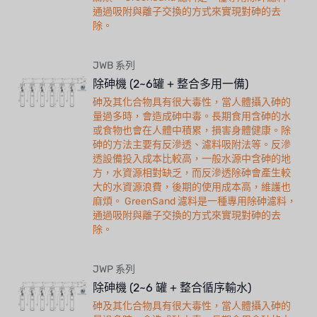
通過吸附與離子交換的方式來實現對砷的去
除。
JWB 系列
除砷機 (2~6罐 + 整合多用一備)
砷及其化合物具有很大毒性，當人體攝入砷的
量過多時，會造成砷中毒。長期食用含砷的水
或食物也會在人體中積累，損害身體健康。除
砷的方法主要有反滲透、濾料吸附法等。反滲
透設備投入成本比較高，一般水源中含砷的地
方，水資源相對缺乏，而反滲透除砷會產生較
大的水資源浪費，後期的使用成本高，維護也
麻煩。 GreenSand 濾料是一種專用除砷濾料，
通過吸附與離子交換的方式來實現對砷的去
除。
JWP 系列
除砷機 (2~6 罐 + 整合循序輸水)
砷及其化合物具有很大毒性，當人體攝入砷的