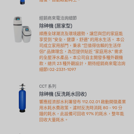
經銷商來電洽詢細節
除砷機 (居家型)
順應全球潮流及環境趨勢，讓您與您的家庭能
享受到 "安全，健康，舒適" 的用水生活。 本公
司成立家用部門，秉承 "您值得信賴的生活伴
侶!" 品牌理念，為您提供貼近 "家庭用水" 需求
的全屋淨水產品。本公司自主開發多種外觀機
款，總共 23 種外觀設計，期待經銷商來電洽詢
細節! 02-2331-1097
CCT 系列
除砷機 (反洗耗水回收)
響應經濟部水利署發布 112.02.01 啟動開徵產業
用水耗水費政策。濾材反洗時消耗 80 - 90 分
鐘的耗水，此設備可回收 97% 的耗水，整年能
回收大量耗水。