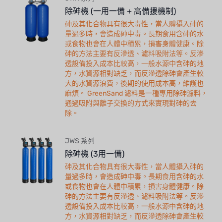
除砷機 (一用一備 + 高備援機制)
砷及其化合物具有很大毒性，當人體攝入砷的
量過多時，會造成砷中毒。長期食用含砷的水
或食物也會在人體中積累，損害身體健康。除
砷的方法主要有反滲透、濾料吸附法等。反滲
透設備投入成本比較高，一般水源中含砷的地
方，水資源相對缺乏，而反滲透除砷會產生較
大的水資源浪費，後期的使用成本高，維護也
麻煩。 GreenSand 濾料是一種專用除砷濾料，
通過吸附與離子交換的方式來實現對砷的去
除。
JWS 系列
除砷機 (3用一備)
砷及其化合物具有很大毒性，當人體攝入砷的
量過多時，會造成砷中毒。長期食用含砷的水
或食物也會在人體中積累，損害身體健康。除
砷的方法主要有反滲透、濾料吸附法等。反滲
透設備投入成本比較高，一般水源中含砷的地
方，水資源相對缺乏，而反滲透除砷會產生較