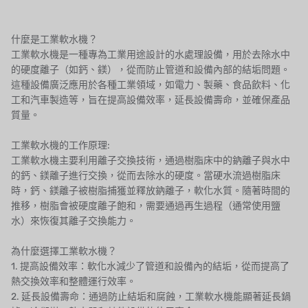
BOSCHINI
什麼是工業軟水機？
工業軟水機是一種專為工業用途設計的水處理設備，用於去除水中
NIPPON
的硬度離子（如鈣、鎂），從而防止管道和設備內部的結垢問題。
這種設備廣泛應用於各種工業領域，如電力、製藥、食品飲料、化
WL
工和汽車製造等，旨在提高設備效率，延長設備壽命，並確保產品
質量。
CASH ACME
工業軟水機的工作原理:
YAZAKI
工業軟水機主要利用離子交換技術，通過樹脂床中的鈉離子與水中
的鈣、鎂離子進行交換，從而去除水的硬度。當硬水流過樹脂床
RUNXIN
時，鈣、鎂離子被樹脂捕獲並釋放鈉離子，軟化水質。隨著時間的
推移，樹脂會被硬度離子飽和，需要通過再生過程（通常使用鹽
水）來恢復其離子交換能力。
為什麼選擇工業軟水機？
1. 提高設備效率：軟化水減少了管道和設備內的結垢，從而提高了
熱交換效率和整體運行效率。
2. 延長設備壽命：通過防止結垢和腐蝕，工業軟水機能顯著延長鍋