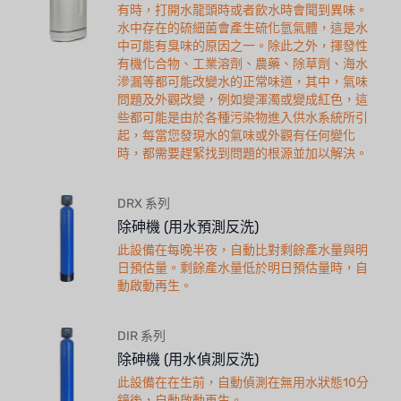
有時，打開水龍頭時或者飲水時會聞到異味。
水中存在的硫細菌會產生硫化氫氣體，這是水
中可能有臭味的原因之一。除此之外，揮發性
有機化合物、工業溶劑、農藥、除草劑、海水
滲漏等都可能改變水的正常味道，其中，氣味
問題及外觀改變，例如變渾濁或變成紅色，這
些都可能是由於各種污染物進入供水系統所引
起，每當您發現水的氣味或外觀有任何變化
時，都需要趕緊找到問題的根源並加以解決。
DRX 系列
除砷機 (用水預測反洗)
此設備在每晚半夜，自動比對剩餘產水量與明
日預估量。剩餘產水量低於明日預估量時，自
動啟動再生。
DIR 系列
除砷機 (用水偵測反洗)
此設備在在生前，自動偵測在無用水狀態10分
鐘後，自動啟動再生。