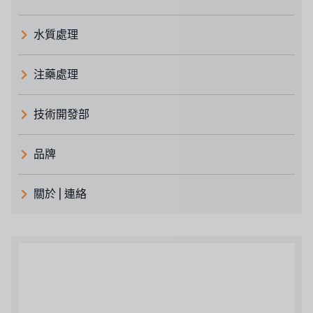
水質處理
注藥處理
技術開發部
品牌
義大利 ATLAS
關於 | 連絡
日本 TOHKEMY
關於瑞順
義大利AQUA
連絡我們
美國 DOW
招募經銷商表單
美國 IDEX