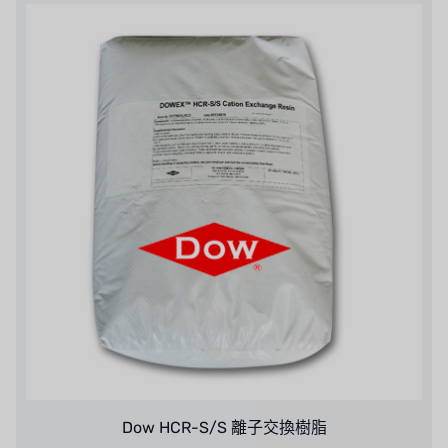
EGO
KATO
LECIP
ATS
JACOBI
ETATRON
WAVE CYBER
BOSCHINI
NIPPON
WL
Dow HCR-S/S 離子交換樹脂