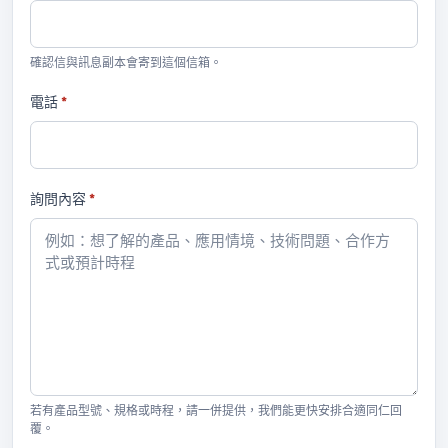
確認信與訊息副本會寄到這個信箱。
電話
*
詢問內容
*
若有產品型號、規格或時程，請一併提供，我們能更快安排合適同仁回
覆。