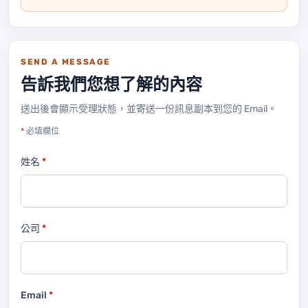
SEND A MESSAGE
告訴我們您想了解的內容
送出後會顯示受理狀態，並寄送一份訊息副本到您的 Email。
*
必填欄位
姓名
*
公司
*
Email
*