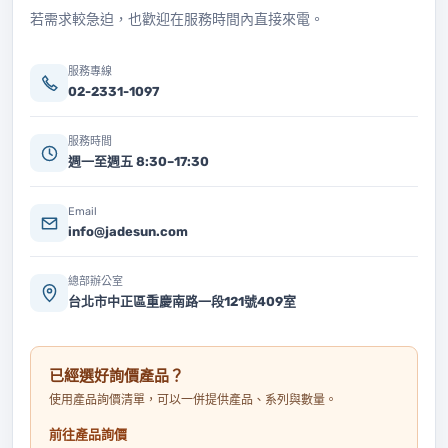
若需求較急迫，也歡迎在服務時間內直接來電。
服務專線
02-2331-1097
服務時間
週一至週五 8:30–17:30
Email
info@jadesun.com
總部辦公室
台北市中正區重慶南路一段121號409室
已經選好詢價產品？
使用產品詢價清單，可以一併提供產品、系列與數量。
前往產品詢價