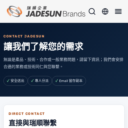
CONTACT JADESUN
讓我們了解您的需求
無論是產品、技術、合作或一般業務問題，請留下資訊；我們會安排
合適的業務或技術同仁與您聯繫。
安全送出
專人分派
Email 留存副本
DIRECT CONTACT
直接與瑞順聯繫