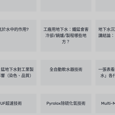
氣於水中的作用?
工廠用地下水：鐵錳會害
地下水沉
冷卻/鍋爐/製程哪些地
講結論：
方？
、錳地下水對工業製
全自動軟水器技術
一張表看
影響（染色、品質）
水」各
UF超濾技術
Pyrolox除硫化氫技術
Mult