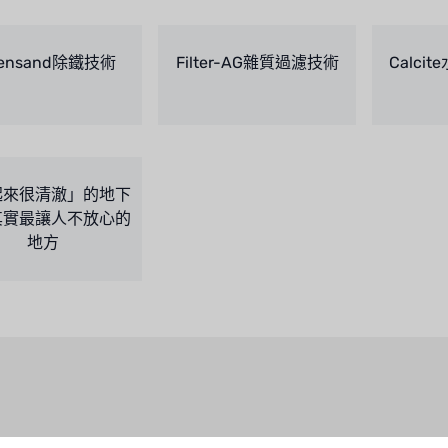
eensand除鐵技術
Filter-AG雜質過濾技術
Calci
起來很清澈」的地下
其實最讓人不放心的
地方