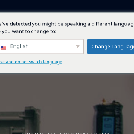
've detected you might be speaking a different languag
產品與解決方案
技術開發
總代理品牌
 you want to change to:
English
Change Languag
ose and do not switch language