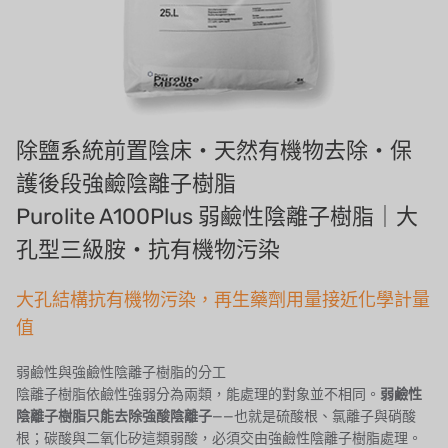
德國 SIEMENS
美國 PULSAFEEDER
丹麥 DANFOSS
泰國 HAYCARB
除鹽系統前置陰床・天然有機物去除・保
法國 SUNTEC
護後段強鹼陰離子樹脂
Purolite A100Plus 弱鹼性陰離子樹脂｜大
美國 PUROLITE
孔型三級胺・抗有機物污染
日本 NOP
大孔結構抗有機物污染，再生藥劑用量接近化學計量
日本 OLYMPIA
值
日本 KATSURA
弱鹼性與強鹼性陰離子樹脂的分工
陰離子樹脂依鹼性強弱分為兩類，能處理的對象並不相同。
弱鹼性
義大利 BRAHMA
陰離子樹脂只能去除強酸陰離子
——也就是硫酸根、氯離子與硝酸
根；碳酸與二氧化矽這類弱酸，必須交由強鹼性陰離子樹脂處理。
SAGINOMIYA