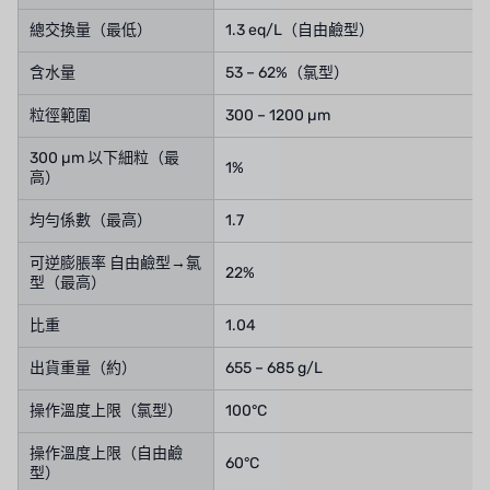
總交換量（最低）
1.3 eq/L（自由鹼型）
含水量
53 – 62%（氯型）
粒徑範圍
300 – 1200 µm
300 µm 以下細粒（最
1%
高）
均勻係數（最高）
1.7
可逆膨脹率 自由鹼型→氯
22%
型（最高）
比重
1.04
出貨重量（約）
655 – 685 g/L
操作溫度上限（氯型）
100°C
操作溫度上限（自由鹼
60°C
型）