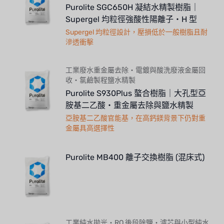
Purolite SGC650H 凝結水精製樹脂｜
Supergel 均粒徑強酸性陽離子・H 型
Supergel 均粒徑設計，壓損低於一般樹脂且耐
滲透衝擊
工業廢水重金屬去除・電鍍與酸洗廢液金屬回
收・氯鹼製程鹽水精製
Purolite S930Plus 螯合樹脂｜大孔型亞
胺基二乙酸・重金屬去除與鹽水精製
亞胺基二乙酸官能基，在高鈣鎂背景下仍對重
金屬具高選擇性
Purolite MB400 離子交換樹脂 (混床式)
工業純水拋光・RO 後段除鹽・濾芯與小型純水