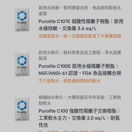
飲用水除鹼・暫時硬度去除・食品飲料製程水
處理
Purolite C107E 弱酸性陽離子樹脂｜飲用
水級除鹼・交換量 3.6 eq/L
高鹼度原水，換一支樹脂就能省下大筆藥劑錢
飲用水軟化・飲料與食品加工製程・淨水設備
裝填
Purolite C100E 飲用水級陽離子樹脂｜
NSF/ANSI-61 認證・FDA 食品接觸合規
不只是軟水，是能通過稽核的軟水
鍋爐給水軟化・大樓與飯店中央系統・工業製
程軟水
Purolite C100 強酸性陽離子交換樹脂｜
工業軟水主力・交換量 2.0 eq/L・耐氯
性佳