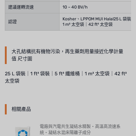
建議運轉流速
10 – 40 BV/h
Kosher、LPPOM MUI Halal25 L 袋裝｜
認證
1 m³ 太空袋｜42 ft³ 太空袋
大孔結構抗有機物污染，再生藥劑用量接近化學計量
值 尺寸圖
25 L 袋裝｜1 ft³ 袋裝｜5 ft³ 纖維桶｜1 m³ 太空袋｜42 ft³
太空袋
相關產品
電廠與汽電共生凝結水精製・高溫高流速系
統・凝結水混床陽離子成分