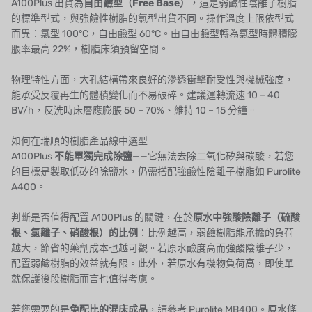
A100Plus 出貨為
自由鹼型（Free Base）
，這是弱鹼性陰離子樹脂
的標準型式，與強鹼性樹脂的氯型出貨不同。操作溫度上限依型式
JACOBI
而異：氯型 100°C，自由鹼型 60°C。由自由鹼型轉為氯型時體積膨
脹率最高 22%，樹脂床須預留空間。
ETATRON
物理特性方面，大孔結構帶來良好的滲透衝擊耐受性與機械強度，
WAVE CYBER
能承受反覆再生的體積變化而不易破碎。建議運轉流速 10 – 40
BV/h，反洗時床層應膨脹 50 – 70%、維持 10 – 15 分鐘。
BOSCHINI
如何在瑞順的樹脂產品線中選型
NIPPON
A100Plus
不能單獨完成除鹽
——它無法去除二氧化矽與碳酸，若您
的目標是製取低矽的除鹽水，仍需搭配強鹼性陰離子樹脂如
Purolite
WL
A400
。
CASH ACME
判斷是否值得配置 A100Plus 的關鍵，在於
原水中強酸陰離子（硫酸
根、氯離子、硝酸根）的比例
：比例越高，弱鹼樹脂能承擔的負荷
YAZAKI
越大，節省的藥劑成本也越可觀。若原水鹼度高而強酸陰離子少，
配置弱鹼樹脂的效益就有限。此外，若原水有機物負荷高，即使單
RUNXIN
就保護後段樹脂而言也值得考慮。
若您需要的是
免配比的混床成品
，請參考
Purolite MB400
。原水條