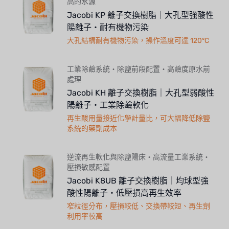
高的水源
Jacobi KP 離子交換樹脂｜大孔型強酸性
陽離子・耐有機物污染
大孔結構耐有機物污染，操作溫度可達 120°C
工業除鹼系統・除鹽前段配置・高鹼度原水前
處理
Jacobi KH 離子交換樹脂｜大孔型弱酸性
陽離子・工業除鹼軟化
再生酸用量接近化學計量比，可大幅降低除鹽
系統的藥劑成本
逆流再生軟化與除鹽陽床・高流量工業系統・
壓損敏感配置
Jacobi K8UB 離子交換樹脂｜均球型強
酸性陽離子・低壓損高再生效率
窄粒徑分布，壓損較低、交換帶較短、再生劑
利用率較高