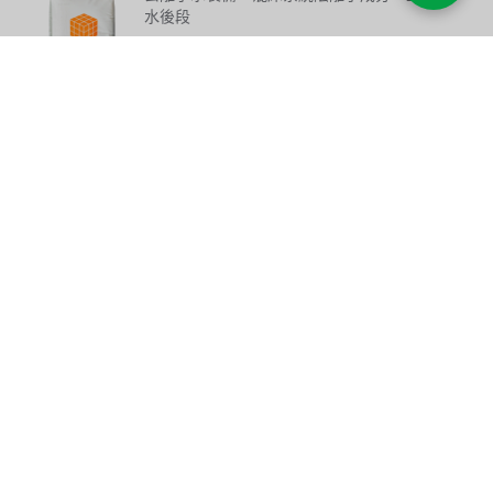
水後段
Jacobi AW4 離子交換樹脂｜凝膠型強鹼
性陰離子・抗有機物污染
高交換量且運轉不脫色，可先行去除水中有機
物
地表水除鹽陰床・高有機負荷工業水・逆流再
生系統
Jacobi AP2 離子交換樹脂｜大孔型 Type
2 強鹼性陰離子・抗有機物污染
大孔結構物理穩定性高，抗有機物污染能力優
異
凝結水拋光混床・電子業超純水・製藥製程水
後段
Jacobi AP-MB 離子交換樹脂｜混床專用
強鹼性陰離子
專為混床配置設計，與強酸性陽離子樹脂搭配