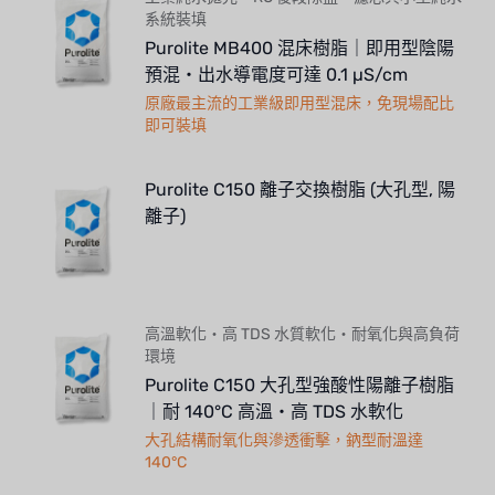
系統裝填
Purolite MB400 混床樹脂｜即用型陰陽
預混・出水導電度可達 0.1 µS/cm
原廠最主流的工業級即用型混床，免現場配比
即可裝填
Purolite C150 離子交換樹脂 (大孔型, 陽
離子)
高溫軟化・高 TDS 水質軟化・耐氧化與高負荷
環境
Purolite C150 大孔型強酸性陽離子樹脂
｜耐 140°C 高溫・高 TDS 水軟化
大孔結構耐氧化與滲透衝擊，鈉型耐溫達
140°C