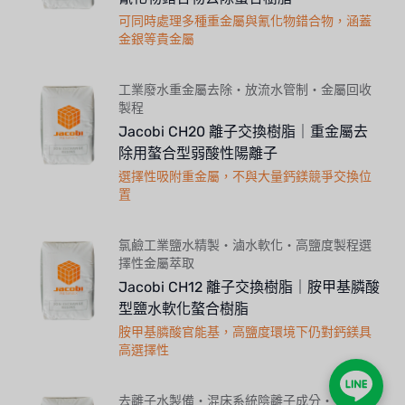
可同時處理多種重金屬與氰化物錯合物，涵蓋
金銀等貴金屬
工業廢水重金屬去除・放流水管制・金屬回收
製程
Jacobi CH20 離子交換樹脂｜重金屬去
除用螯合型弱酸性陽離子
選擇性吸附重金屬，不與大量鈣鎂競爭交換位
置
氯鹼工業鹽水精製・滷水軟化・高鹽度製程選
擇性金屬萃取
Jacobi CH12 離子交換樹脂｜胺甲基膦酸
型鹽水軟化螯合樹脂
胺甲基膦酸官能基，高鹽度環境下仍對鈣鎂具
高選擇性
去離子水製備・混床系統陰離子成分・工業純