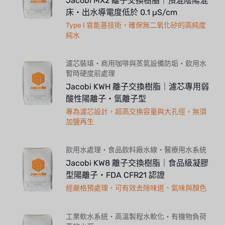
Jacobi MX2 離子交換樹脂｜預混陰陽混
床・出水導電度低於 0.1 µS/cm
Type I 官能基技術，確保無二氧化矽的高純度
純水
濾芯裝填・商用咖啡與蒸氣設備防垢・飲用水
暫時硬度前處理
Jacobi KWH 離子交換樹脂｜濾芯專用弱
酸性陽離子・氫離子型
專為濾芯設計，超高交換容量與大孔徑，無須
加鹽再生
飲用水處理・食品飲料廠水線・醫療用水系統
Jacobi KW8 離子交換樹脂｜食品級凝膠
型陽離子・FDA CFR21 認證
經嚴格預處理，可有效去除味道、氣味與顏色
工業軟水系統・高溫製程水軟化・有機物負荷