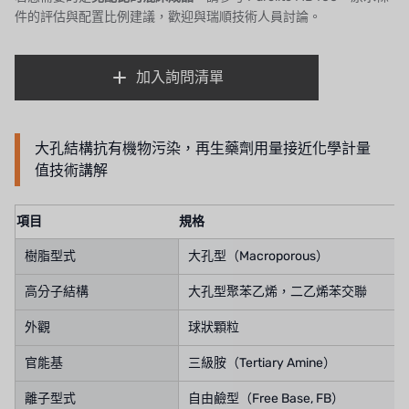
件的評估與配置比例建議，歡迎與瑞順技術人員討論。
加入詢問清單
大孔結構抗有機物污染，再生藥劑用量接近化學計量
值技術講解
項目
規格
樹脂型式
大孔型（Macroporous）
高分子結構
大孔型聚苯乙烯，二乙烯苯交聯
外觀
球狀顆粒
官能基
三級胺（Tertiary Amine）
離子型式
自由鹼型（Free Base, FB）