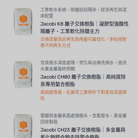
工業軟水系統・除鹽前段陽床・逆流再生與混
床配置
Jacobi K8 離子交換樹脂｜凝膠型強酸性
陽離子・工業軟化除鹽主力
交換容量高且再生劑用量可最佳化，多粒徑對
應不同再生方式
含汞廢水深度處理・焚化與冶煉洗滌水・放流
水重金屬最終把關
Jacobi CH80 離子交換樹脂｜高純度除
汞專用螯合樹脂
高純度等級，在嚴苛工業條件下對汞具高選擇
性
電鍍與金屬表面處理廢水・含氰廢水・貴金屬
回收製程
Jacobi CH23 離子交換樹脂｜多金屬與
氰化物錯合物去除螯合樹脂