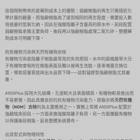
這個限制帶來的是藥劑成本上的優勢：弱鹼樹脂的再生只需接近化
HONEYWELL
學計量的鹼量，而強鹼樹脂為了達到相同的再生程度，需要投入數
倍過量的氫氧化鈉。因此在強酸陰離子含量高的原水中，前段配置
AZBIL (YAMATAKE)
弱鹼樹脂承擔主要負荷、後段再以強鹼樹脂處理二氧化矽，整體藥
劑成本可明顯下降。
OLTREMARE
抗有機物污染與天然有機物去除
NIPCON
有機物污染是陰離子樹脂最常見的失效原因。水中的腐植酸等大分
子有機物會吸附在樹脂表面且難以被再生洗脫，逐漸堵塞交換位
TROCHOID
置，導致容量衰退與出水品質下降——這對凝膠型強鹼樹脂尤其嚴
重。
國產
A100Plus 採用大孔結構，孔道較大且表面積高，有機物較易進出而
EGO
不易累積，因此具備良好的抗有機物污染能力。原廠亦將
天然有機
物（NOM）去除
列為主要應用之一。實務上常將 A100Plus 配置於
KATO
強鹼陰床前段，一方面承擔強酸陰離子負荷，另一方面攔截有機物
以保護後段樹脂，延長整體系統壽命。
LECIP
出貨型式與物理特性
ATS