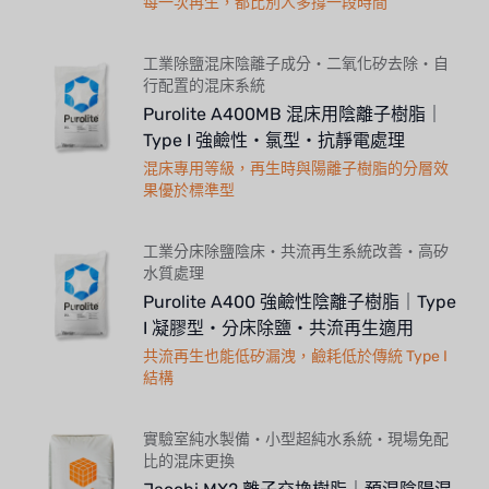
每一次再生，都比別人多撐一段時間
工業除鹽混床陰離子成分・二氧化矽去除・自
行配置的混床系統
Purolite A400MB 混床用陰離子樹脂｜
Type I 強鹼性・氯型・抗靜電處理
混床專用等級，再生時與陽離子樹脂的分層效
果優於標準型
工業分床除鹽陰床・共流再生系統改善・高矽
水質處理
Purolite A400 強鹼性陰離子樹脂｜Type
I 凝膠型・分床除鹽・共流再生適用
共流再生也能低矽漏洩，鹼耗低於傳統 Type I
結構
實驗室純水製備・小型超純水系統・現場免配
比的混床更換