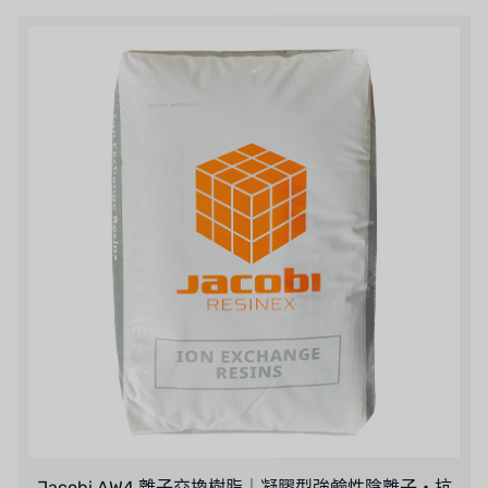
國產
EGO
KATO
LECIP
ATS
JACOBI
ETATRON
WAVE CYBER
BOSCHINI
NIPPON
Jacobi AW4 離子交換樹脂｜凝膠型強鹼性陰離子・抗