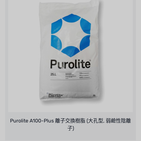
日本 NOP
日本 OLYMPIA
日本 KATSURA
義大利 BRAHMA
SAGINOMIYA
HONEYWELL
AZBIL (YAMATAKE)
OLTREMARE
Purolite A100-Plus 離子交換樹脂 (大孔型, 弱鹼性陰離
NIPCON
子)
TROCHOID