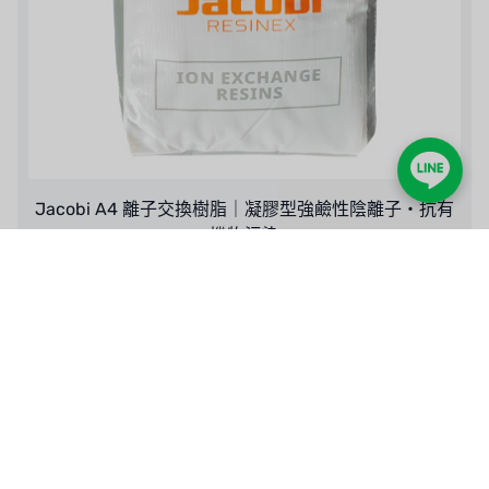
Jacobi A4 離子交換樹脂｜凝膠型強鹼性陰離子・抗有
機物污染