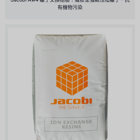
WL
有機物污染
CASH ACME
YAZAKI
RUNXIN