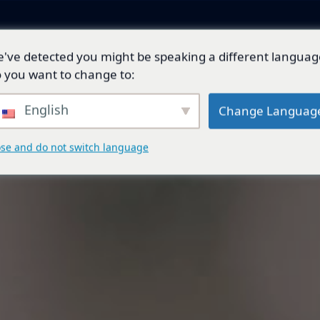
've detected you might be speaking a different languag
產品與解決方案
技術開發
總代理品牌
 you want to change to:
English
Change Languag
ose and do not switch language