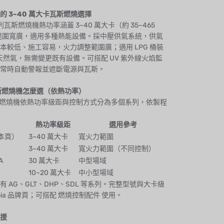
的 3~40 萬大卡瓦斯燃燒選擇
 系列瓦斯燃燒機熱功率涵蓋 3~40 萬大卡（約 35~465
範圍寬廣，適用多種熱能設備。採中壓供氣系統，供氣
本較低、施工容易，火力調整範圍廣；適用 LPG 桶裝
G 天然氣，無需變更既有設備。可搭配 UV 紫外線火焰監
常時自動警報並遮斷電源與瓦斯。
 瓦斯燃燒機怎麼選（依熱功率）
a 瓦斯燃燒機依熱功率級距與控制方式分為多個系列，依製程
熱功率級距
選用參考
本頁）
3~40 萬大卡
寬火力範圍
3~40 萬大卡
寬火力範圍（不同控制）
A
30 萬大卡
中型場域
10~20 萬大卡
中小型場域
 AG、GLT、DHP、SDL 等系列。完整型號與大卡級
pia 品牌頁
；可搭配
燃燒控制配件
使用。
援