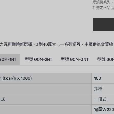
燃燒機系列、
件選定。請
力瓦斯燃燒新選擇，3到40萬大卡一系列涵蓋，中壓供氣省管線、L
GOM-1NT
型號 GOM-2NT
型號 GOM-3NT
型號 GOM
kcal/h X 1000)
100
探棒
方式
一段式
電壓V: 220