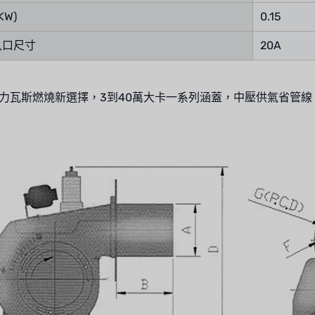
KW)
0.15
入口尺寸
20A
力瓦斯燃燒新選擇，3到40萬大卡一系列涵蓋，中壓供氣省管線、L