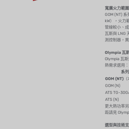
寬廣火力範圍
GOM (NT)
kW），火力
管線較小、成
瓦斯與 LN
測控制器，異
Olympia
Olympi
熱需求選用：
系列
GOM (NT)
（
GOM (N)
ATS TG-30G
ATS (N)
更大熱功率另有
距請見
Olym
選型與技術支