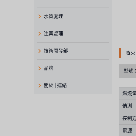
水質處理
注藥處理
技術開發部
寬火
品牌
型號 
義大利 ATLAS
關於 | 連絡
日本 TOHKEMY
燃燒量 (
關於瑞順
義大利AQUA
偵測
連絡我們
控制
Demo brand
招募經銷商表單
電源
美國 DOW