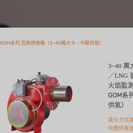
GOM系列 瓦斯燃燒機（3~40萬大卡・中壓供氣）
3~40
／LNG
火焰監
GOM系
供氣）
寬火力瓦
中壓供氣省