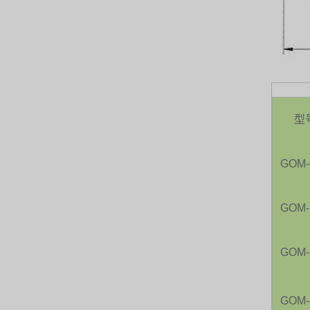
日本 NOP
日本 OLYMPIA
日本 KATSURA
義大利 BRAHMA
型
SAGINOMIYA
GOM-
HONEYWELL
AZBIL (YAMATAKE)
GOM-
OLTREMARE
GOM-
NIPCON
TROCHOID
GOM-