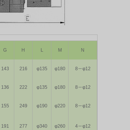
G
H
L
M
N
143
216
φ135
φ180
8－φ12
136
222
φ135
φ180
8－φ12
155
249
φ190
φ220
8－φ12
191
277
φ340
φ260
4－φ12