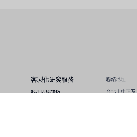
客製化研發服務
聯絡地址
台北市中正區
熱能技術研發
重慶南路一段1
水質技術研發
化工技術研發