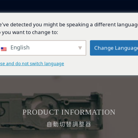
've detected you might be speaking a different languag
產品與解決方案
技術開發
總代理品牌
 you want to change to:
English
Change Languag
ose and do not switch language
PRODUCT INFORMATION
自動切替調整器