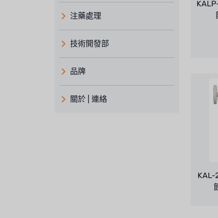
KAL
注藥處理
技術開發部
品牌
義大利 ATLAS
關於 | 連絡
日本 TOHKEMY
關於瑞順
義大利AQUA
連絡我們
Demo brand
招募經銷商表單
美國 DOW
KAL
節
美國 IDEX
美國 CLACK