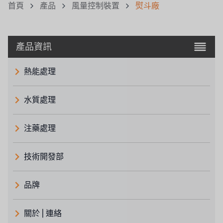
首頁
產品
風量控制裝置
熨斗廠
產品資訊
熱能處理
水質處理
注藥處理
技術開發部
品牌
義大利 ATLAS
關於 | 連絡