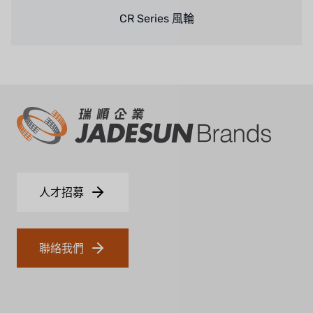
CR Series 風輪
法國 SUNTEC
美國 PUROLITE
日本 NOP
日本 OLYMPIA
日本 KATSURA
義大利 BRAHMA
人才招募
SAGINOMIYA
HONEYWELL
聯絡我們
AZBIL (YAMATAKE)
OLTREMARE