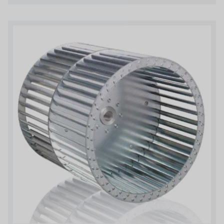
日本 TOHKEMY
關於瑞順
義大利AQUA
連絡我們
美國 DOW
招募經銷商表單
美國 IDEX
美國 CLACK
美國 EMERSON
美國 PENTAIR
德國 SIEMENS
美國 PULSAFEEDER
丹麥 DANFOSS
泰國 HAYCARB