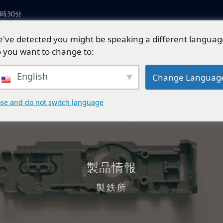
時30分
've detected you might be speaking a different languag
につい
製品とソリューショ
技術開
ジェネ
 you want to change to:
ン
発
ド
English
Change Languag
ose and do not switch language
製品情報
製鉄所