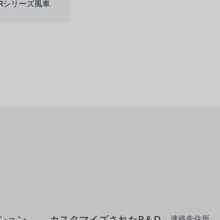
Rシリーズ風車
ション
カスタマイズされたR＆D
連絡先住所