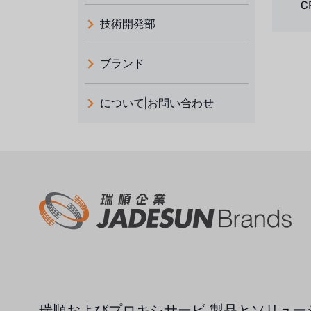
C
技術開発部
ブランド
義大利 ATLAS
について|お問い合わせ
日本 TOHKEMY
ルイシュンについて
義大利AQUA
お問い合わせ
USダウ
リクルートリセラーフォーム
アイデックスUSA
US CLACK
エマーソン、アメリカ
アメリカンペンテア
瑞順およびプロキシサービ
製品とソリュー