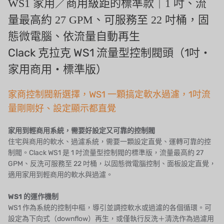
WS1 家用／商用級距的標準款｜1 吋、流
泰國 HAYCARB
量最高約 27 GPM、可服務至 22 吋桶，固
態微電腦、依流量自動再生
法國 SUNTEC
Clack 克拉克 WS1 流量型控制閥頭（1吋・
英國 PUROLITE
家用商用・標準版）
日本 NOP
家商控制閥新選擇，WS1 一顆搞定軟水過濾，1吋流
日本 OLYMPIA
量剛剛好、設定顯示都直覺
日本 KATSURA
家用到輕商用系統，需要好設定又可靠的控制閥
住宅與商用的軟水、過濾系統，需要一顆設定直覺、運轉可靠的控
義大利 BRAHMA
制閥。Clack WS1 是 1 吋流量型控制閥的標準版，流量最高約 27
GPM、反洗可服務至 22 吋桶，以固態微電腦控制、面板設定直覺，
SAGINOMIYA
適用家用到輕商用的軟水與過濾。
HONEYWELL
WS1 的運作機制
WS1 作為系統的控制中樞，導引並調控軟水或過濾的各個循環。可
AZBIL (YAMATAKE)
設定為下向式（downflow）再生，或僅執行反洗＋清洗作為過濾用