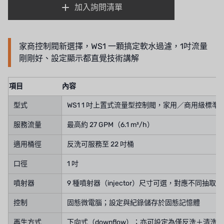
加入詢問清單
家商控制閥新選擇，WS1 一顆搞定軟水過濾，1吋流量
剛剛好、設定顯示都直覺技術講解
項目
內容
型式
WS1 1 吋上置式流量型控制閥，家用／商用級標準
服務流量
最高約 27 GPM（6.1 m³/h）
適用桶徑
反洗可服務至 22 吋桶
口徑
1 吋
噴射器
9 種噴射器（injector）尺寸可選，對應不同抽取
控制
固態微電腦；設定與紀錄儲存於固態記憶體
再生方式
下向式（downflow）；亦可設定為僅反洗＋清洗