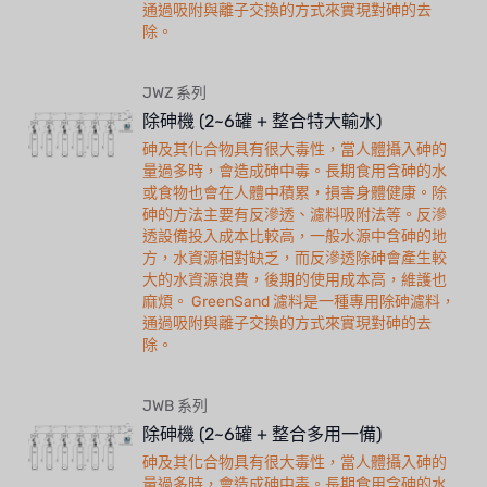
通過吸附與離子交換的方式來實現對砷的去
除。
JWZ 系列
除砷機 (2~6罐 + 整合特大輸水)
砷及其化合物具有很大毒性，當人體攝入砷的
量過多時，會造成砷中毒。長期食用含砷的水
或食物也會在人體中積累，損害身體健康。除
砷的方法主要有反滲透、濾料吸附法等。反滲
透設備投入成本比較高，一般水源中含砷的地
方，水資源相對缺乏，而反滲透除砷會產生較
大的水資源浪費，後期的使用成本高，維護也
麻煩。 GreenSand 濾料是一種專用除砷濾料，
通過吸附與離子交換的方式來實現對砷的去
除。
JWB 系列
除砷機 (2~6罐 + 整合多用一備)
砷及其化合物具有很大毒性，當人體攝入砷的
量過多時，會造成砷中毒。長期食用含砷的水