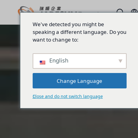
We've detected you might be
speaking a different language. Do you
want to change to:
English
Change Language
Close and do not switch language