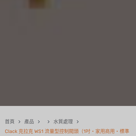
首頁
產品
水質處理
Clack 克拉克 WS1 流量型控制閥頭（1吋・家用商用・標準