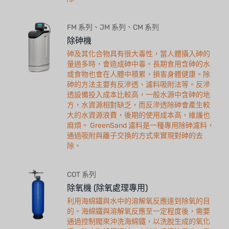
FM 系列、JM 系列、CM 系列
除砷機
砷及其化合物具有很大毒性，當人體攝入砷的
量過多時，會造成砷中毒。長期食用含砷的水
或食物也會在人體中積累，損害身體健康。除
砷的方法主要有反滲透、濾料吸附法等。反滲
透設備投入成本比較高，一般水源中含砷的地
方，水資源相對缺乏，而反滲透除砷會產生較
大的水資源浪費，後期的使用成本高，維護也
麻煩。 GreenSand 濾料是一種專用除砷濾料，
通過吸附與離子交換的方式來實現對砷的去
除。
COT 系列
除氧機 (除氧處理專用)
利用海綿鐵與水中的溶解氧反應達到除氧的目
的。海綿鐵與溶解氧反應至一定程度後，需要
通過控制閥來沖洗海綿鐵，以洗脫生成的氧化