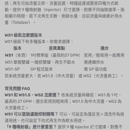
途；再生可由流量立即、流量延遲、時鐘延遲或壓差四種方式啟
OLTREMARE
動。提供 9 種噴射器（injector）尺寸選擇，對應不同抽取速率。面
板顯示時間、距下次再生天數、剩餘水量、目前流量與總累計用水
NIPCON
量（Totalizer）。
TROCHOID
WS1 級距怎麼選版本
WS1 級距下有多種版本，依需求選擇：
國產
版本
差異重點
適合
WS1
（本頁）
1吋標準版（最高約27 GPM）
家用／輕商用一般應用
EGO
WS1 單閥雙罐
一閥控雙罐、再生不斷水
需連續供水
WS1-SP
SP 程式版本
需 SP 版功能
KATO
若系統流量更大，見
WS1.5（中大流量）
或
WS2（大流量商工）
。
LECIP
常見問題 FAQ
WS1 和 WS1.5、WS2 怎麼選？
依系統流量與桶徑：WS1 為 1 吋、
ATS
最高約 27 GPM，適合家用到輕商用；WS1.5 為中大流量、WS2 為
大流量商工。
JACOBI
WS1 可以當過濾器控制閥嗎？
可以。可設定為僅反洗＋清洗作為過
濾用途，也可設定下向式再生作為軟水用途。
ETATRON
「9 種噴射器」是什麼意思？
提供 9 種 injector 尺寸選擇，對應不