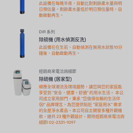
此設備在每晚半夜，自動比對剩餘產水量與明
日預估量。剩餘產水量低於明日預估量時，自
動啟動再生。
DIR 系列
除硫機 (用水偵測反洗)
此設備在在生前，自動偵測在無用水狀態10分
鐘後，自動啟動再生。
經銷商來電洽詢細節
除硫機 (居家型)
順應全球潮流及環境趨勢，讓您與您的家庭能
享受到 "安全，健康，舒適" 的用水生活。 本公
司成立家用部門，秉承 "您值得信賴的生活伴
侶!" 品牌理念，為您提供貼近 "家庭用水" 需求
的全屋淨水產品。本公司自主開發多種外觀機
款，總共 23 種外觀設計，期待經銷商來電洽詢
細節! 02-2331-1097