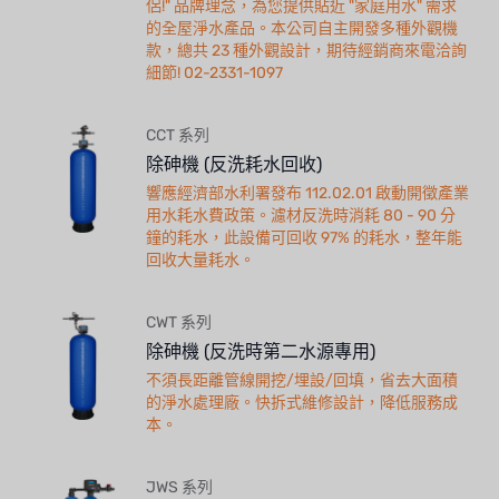
侶!" 品牌理念，為您提供貼近 "家庭用水" 需求
的全屋淨水產品。本公司自主開發多種外觀機
款，總共 23 種外觀設計，期待經銷商來電洽詢
細節! 02-2331-1097
CCT 系列
除砷機 (反洗耗水回收)
響應經濟部水利署發布 112.02.01 啟動開徵產業
用水耗水費政策。濾材反洗時消耗 80 - 90 分
鐘的耗水，此設備可回收 97% 的耗水，整年能
回收大量耗水。
CWT 系列
除砷機 (反洗時第二水源專用)
不須長距離管線開挖/埋設/回填，省去大面積
的淨水處理廠。快拆式維修設計，降低服務成
本。
JWS 系列