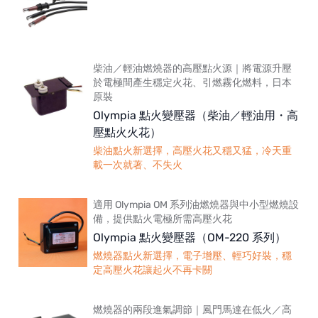
柴油／輕油燃燒器的高壓點火源｜將電源升壓
於電極間產生穩定火花、引燃霧化燃料，日本
原裝
Olympia 點火變壓器（柴油／輕油用・高
壓點火火花）
柴油點火新選擇，高壓火花又穩又猛，冷天重
載一次就著、不失火
適用 Olympia OM 系列油燃燒器與中小型燃燒設
備，提供點火電極所需高壓火花
Olympia 點火變壓器（OM-220 系列）
燃燒器點火新選擇，電子增壓、輕巧好裝，穩
定高壓火花讓起火不再卡關
燃燒器的兩段進氣調節｜風門馬達在低火／高