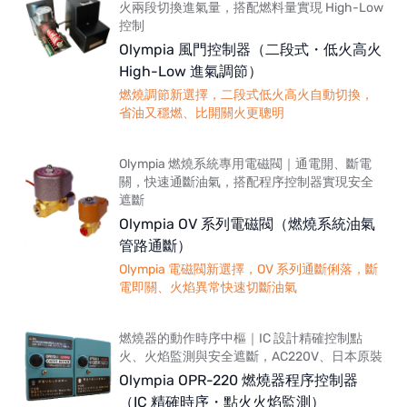
火兩段切換進氣量，搭配燃料量實現 High-Low
控制
Olympia 風門控制器（二段式・低火高火
High-Low 進氣調節）
燃燒調節新選擇，二段式低火高火自動切換，
省油又穩燃、比開關火更聰明
Olympia 燃燒系統專用電磁閥｜通電開、斷電
關，快速通斷油氣，搭配程序控制器實現安全
遮斷
Olympia OV 系列電磁閥（燃燒系統油氣
管路通斷）
Olympia 電磁閥新選擇，OV 系列通斷俐落，斷
電即關、火焰異常快速切斷油氣
燃燒器的動作時序中樞｜IC 設計精確控制點
火、火焰監測與安全遮斷，AC220V、日本原裝
Olympia OPR-220 燃燒器程序控制器
（IC 精確時序・點火火焰監測）