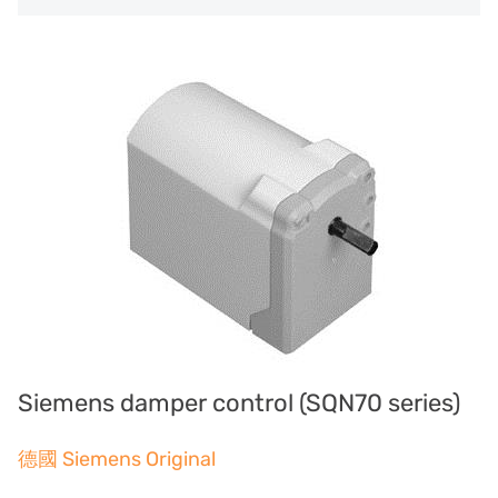
日本 TOHKEMY
About Jadesun
義大利AQUA
contact us
US DOW
Recruit reseller form
IDEX USA
US CLACK
EMERSON, USA
American PENTAIR
SIEMENS Germany
Siemens damper control (SQN70 series)
American PULSAFEEDER
Denmark DANFOSS
德國 Siemens Original
Thailand HAYCARB