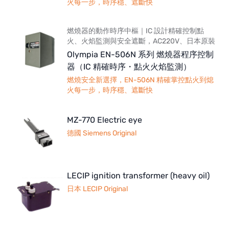
火每一步，時序穩、遮斷快
燃燒器的動作時序中樞｜IC 設計精確控制點
火、火焰監測與安全遮斷，AC220V、日本原裝
Olympia EN-506N 系列 燃燒器程序控制
器（IC 精確時序・點火火焰監測）
燃燒安全新選擇，EN-506N 精確掌控點火到熄
火每一步，時序穩、遮斷快
MZ-770 Electric eye
德國 Siemens Original
LECIP ignition transformer (heavy oil)
日本 LECIP Original