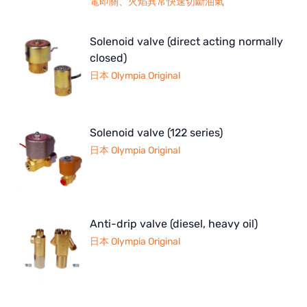
電即關、火焰異常快速切斷油氣
BOSCHINI
Solenoid valve (direct acting normally
NIPPON
closed)
日本 Olympia Original
WL
CASH ACME
Solenoid valve (122 series)
YAZAKI
日本 Olympia Original
RUNXIN
Anti-drip valve (diesel, heavy oil)
日本 Olympia Original