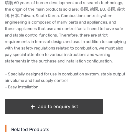
瑞順 60 years of burner development and research technology,
the origin of the main products sold are: 美國, 德國, EU, 英國, 義大
France SUNTEC
利, 日本, Taiwan, South Korea. Combustion control system
engineering is composed of many parts and appliances, and
美國 PUROLITE
these appliances that use and control fuel all need to have safe
and stable control functions. Therefore, there are strict
Japanese NOP
requirements in terms of design and use. In addition to complying
with the safety regulations related to combustion, we must also
Japan OLYMPIA
pay special attention to various instructions and warning
statements in the purchase and installation configuration.
Japan KATSURA
– Specially designed for use in combustion system, stable output
BRAHMA, Italy
air volume and fuel supply control
– Easy installation
SAGINOMIYA
HONEYWELL
add to enquiry list
AZBIL (YAMATAKE)
OLTREMARE
Related Products