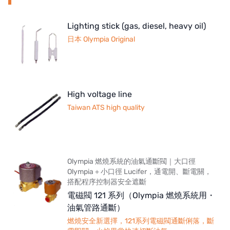
NIPCON
Lighting stick (gas, diesel, heavy oil)
日本 Olympia Original
TROCHOID
domestic
EGO
High voltage line
KATO
Taiwan ATS high quality
LECIP
ATS
Olympia 燃燒系統的油氣通斷閥｜大口徑
Olympia＋小口徑 Lucifer，通電開、斷電關，
JACOBI
搭配程序控制器安全遮斷
電磁閥 121 系列（Olympia 燃燒系統用・
ETATRON
油氣管路通斷）
WAVE CYBER
燃燒安全新選擇，121系列電磁閥通斷俐落，斷