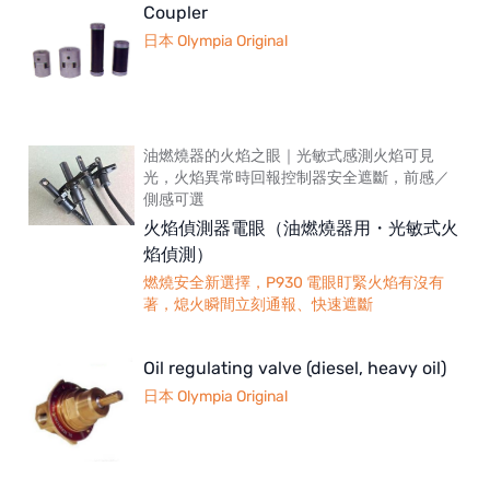
Coupler
日本 Olympia Original
油燃燒器的火焰之眼｜光敏式感測火焰可見
光，火焰異常時回報控制器安全遮斷，前感／
側感可選
火焰偵測器電眼（油燃燒器用・光敏式火
焰偵測）
燃燒安全新選擇，P930 電眼盯緊火焰有沒有
著，熄火瞬間立刻通報、快速遮斷
Oil regulating valve (diesel, heavy oil)
日本 Olympia Original