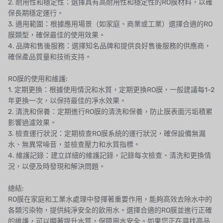
2. 耐用性和穩定性：選擇具有高耐用性和穩定性的RO膜材料，以確
保長期穩定運行。
3. 適用範圍：根據應用場景（如家庭、商業或工業）選擇合適的RO
膜類型，確保最佳的使用效果。
4. 品牌和售後服務：選擇知名品牌和提供良好售後服務的供應商，
確保產品質量和技術支持。
RO膜的使用和維護:
1. 定期更換：根據使用情況和水質，定期更換RO膜，一般建議每1-2
年更換一次，以保持最佳的凈水效果。
2. 清洗和保養：定期進行RO膜的清洗和保養，防止膜表面污垢積累
影響過濾效果。
3. 檢查運行狀況：定期檢查RO膜系統的運行狀況，確保設備無漏
水、無異常噪音，並檢查壓力和水質指標。
4. 維護記錄：建立詳細的維護記錄，記錄每次檢查、清洗和更換情
況，以便及時發現和解決問題。
總結:
RO膜在家庭和工業水處理中發揮著重要作用，能夠高效去除水中的
各類污染物，提供純淨安全的飲用水。選擇合適的RO膜並進行正確
的維護，可以顯著提升水質，保障用水安全。如果您正在尋找高品