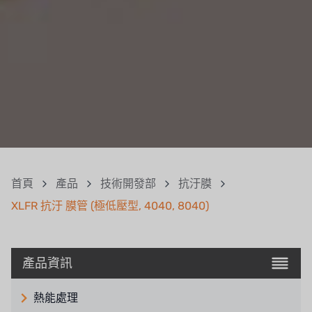
首頁
產品
技術開發部
抗汙膜
XLFR 抗汙 膜管 (極低壓型, 4040, 8040)
產品資訊
熱能處理