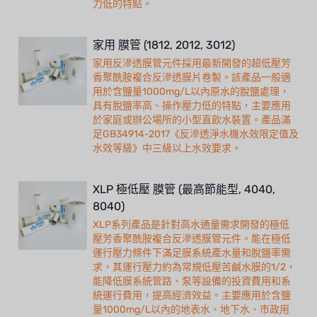
力低的特點。
家用 膜管 (1812, 2012, 3012)
家用反滲透膜管元件採用最新開發的超低壓芳
香聚酰胺複合反滲透膜片卷製。該產品一般適
用於含鹽量1000mg/L以內原水的脫鹽處理，
具有脫鹽率高、操作壓力低的特點，主要應用
於家庭或辦公場所的小型直飲水裝置。產品滿
足GB34914-2017《反滲透淨水機水效限定值及
水效等級》中三級以上水效要求。
XLP 極低壓 膜管 (最高節能型, 4040,
8040)
XLP系列產品是針對高水通量需求開發的極低
壓芳香聚酰胺複合反滲透膜管元件。能在極低
運行壓力條件下滿足膜系統產水量和脫鹽率需
求，其運行壓力約為常規低壓苦鹹水膜的1/2，
能降低膜系統管路、泵等設備的投資費用和系
統運行費用，提高經濟效益。主要應用於含鹽
量1000mg/L以內的地表水、地下水、市政用