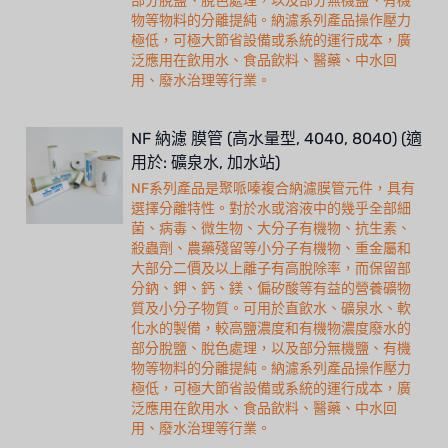
部分脫鹽、脫色處理，以及部分無機鹽、有機
物等物料的分離提純。納濾系列產品操作壓力
極低，可極大節省設備或系統的運行成本，廣
泛應用在飲用水、食品飲料、醫藥、中水回
用、廢水治理等行業。
NF 納濾 膜管 (高水量型, 4040, 8040) (適
用於: 礦泉水, 加水站)
NF系列產品是聚哌嗪複合納濾膜管元件，具有
選擇分離特性。對於水或溶液中的幾乎全部細
菌、病毒、微生物、大分子有機物、抗生素、
殺蟲劑、農藥殘留等小分子有機物、重金屬和
大部分二價及以上離子有高脫除率，而保留部
分鈉、鉀、鈣、鎂、偏矽酸等有益的營養礦物
質及小分子物質。可用於直飲水、礦泉水、軟
化水的製備，較高鹽濃度和有機物濃度廢水的
部分脫鹽、脫色處理，以及部分無機鹽、有機
物等物料的分離提純。納濾系列產品操作壓力
極低，可極大節省設備或系統的運行成本，廣
泛應用在飲用水、食品飲料、醫藥、中水回
用、廢水治理等行業。