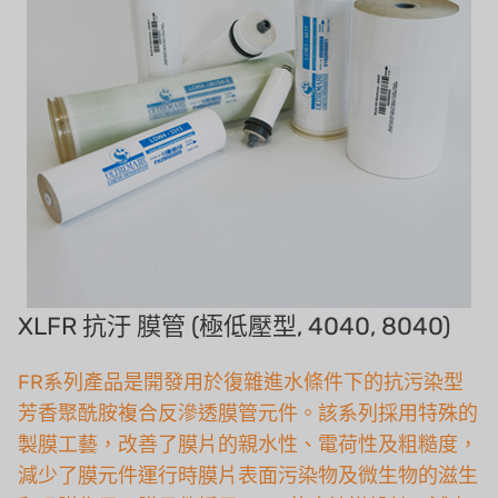
美國 IDEX
美國 CLACK
美國 EMERSON
美國 PENTAIR
德國 SIEMENS
美國 PULSAFEEDER
丹麥 DANFOSS
XLFR 抗汙 膜管 (極低壓型, 4040, 8040)
泰國 HAYCARB
FR系列產品是開發用於復雜進水條件下的抗污染型
法國 SUNTEC
芳香聚酰胺複合反滲透膜管元件。該系列採用特殊的
製膜工藝，改善了膜片的親水性、電荷性及粗糙度，
英國 PUROLITE
減少了膜元件運行時膜片表面污染物及微生物的滋生