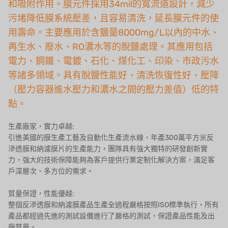
日本 NOP
和吸附作用。膜元件採用34mil的寬流道設計，減少
污堵降低膜系統壓差，且容易清洗，延長膜元件的使
日本 OLYMPIA
用壽命。主要應用於含鹽量8000mg/L以內的中水、
再生水、廢水、RO濃水等的脫鹽處理。其應用包括
日本 KATSURA
電力、鋼鐵、電鍍、石化、煤化工、印染、市政污水
義大利 BRAHMA
等諸多領域。具有脫鹽性能好、清洗恢復性好、壓降
（壓力容器進水壓力和濃水之間的壓力差值）低的特
SAGINOMIYA
點。
HONEYWELL
生產廠家，實力卓越:
AZBIL (YAMATAKE)
引進美國的膜生產工藝及自動化生產流水線，年產300萬平方米反
滲透膜和納濾膜片的生產能力，團隊具有強大獨特的研發創新實
OLTREMARE
力，強大的技術保障能夠為客戶提供行業定制化解決方案，滿足客
戶深層次、多方位的需求。
NIPCON
質量保證，性能優越:
TROCHOID
整個反滲透膜和納濾膜產品生產全過程嚴格按照ISO標準執行，所有
產品都經過先進的測試設備進行了嚴格的測試，保證產品性能及出
國產
廠質量。