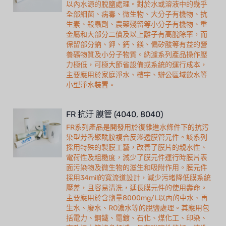
以內水源的脫鹽處理。對於水或溶液中的幾乎
全部細菌、病毒、微生物、大分子有機物、抗
生素、殺蟲劑、農藥殘留等小分子有機物、重
金屬和大部分二價及以上離子有高脫除率，而
保留部分鈉、鉀、鈣、鎂、偏矽酸等有益的營
養礦物質及小分子物質。納濾系列產品操作壓
力極低，可極大節省設備或系統的運行成本，
主要應用於家庭淨水、樓宇、辦公區域飲水等
小型淨水裝置。
FR 抗汙 膜管 (4040, 8040)
FR系列產品是開發用於復雜進水條件下的抗污
染型芳香聚酰胺複合反滲透膜管元件。該系列
採用特殊的製膜工藝，改善了膜片的親水性、
電荷性及粗糙度，減少了膜元件運行時膜片表
面污染物及微生物的滋生和吸附作用。膜元件
採用34mil的寬流道設計，減少污堵降低膜系統
壓差，且容易清洗，延長膜元件的使用壽命。
主要應用於含鹽量8000mg/L以內的中水、再
生水、廢水、RO濃水等的脫鹽處理。其應用包
括電力、鋼鐵、電鍍、石化、煤化工、印染、