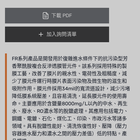
下載 PDF
加入詢問清單
FR系列產品是開發用於復雜進水條件下的抗污染型芳
香聚酰胺複合反滲透膜管元件。該系列採用特殊的製
膜工藝，改善了膜片的親水性、電荷性及粗糙度，減
少了膜元件運行時膜片表面污染物及微生物的滋生和
吸附作用。膜元件採用34mil的寬流道設計，減少污堵
降低膜系統壓差，且容易清洗，延長膜元件的使用壽
命。主要應用於含鹽量8000mg/L以內的中水、再生
水、廢水、RO濃水等的脫鹽處理。其應用包括電力、
鋼鐵、電鍍、石化、煤化工、印染、市政污水等諸多
領域。具有脫鹽性能好、清洗恢復性好、壓降（壓力
容器進水壓力和濃水之間的壓力差值）低的特點。產