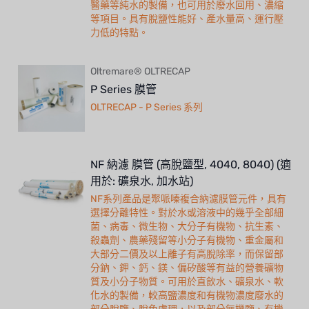
醫藥等純水的製備，也可用於廢水回用、濃縮
等項目。具有脫鹽性能好、產水量高、運行壓
力低的特點。
Oltremare® OLTRECAP
P Series 膜管
OLTRECAP - P Series 系列
NF 納濾 膜管 (高脫鹽型, 4040, 8040) (適
用於: 礦泉水, 加水站)
NF系列產品是聚哌嗪複合納濾膜管元件，具有
選擇分離特性。對於水或溶液中的幾乎全部細
菌、病毒、微生物、大分子有機物、抗生素、
殺蟲劑、農藥殘留等小分子有機物、重金屬和
大部分二價及以上離子有高脫除率，而保留部
分鈉、鉀、鈣、鎂、偏矽酸等有益的營養礦物
質及小分子物質。可用於直飲水、礦泉水、軟
化水的製備，較高鹽濃度和有機物濃度廢水的