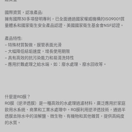
EGO
國際資質，認准產品:
擁有國際30多項發明專利，已全面通過國家權威機構的ISO9001質
KATO
量體系和國家衛生安全產品認證、美國國家衛生基金會NSF認證。
LECIP
產品特性:
– 特殊材質製做，膜管表面光滑
ATS
– 大幅降低結垢速度，增長使用期限
– 具有高效的抗污染能力和易清洗特性
JACOBI
– 應用於難處理之給水端，如：廢水處理、廢水回收等。
ETATRON
WAVE CYBER
什麼是RO膜？
BOSCHINI
RO膜（逆滲透膜）是一種高效的水處理過濾材料，廣泛應用於家庭
飲用水系統、商業和工業水處理中。RO膜利用逆滲透技術，通過半
NIPPON
透膜去除水中的溶解鹽、微生物、有機物和其他雜質，提供高純度
的水質。
WL