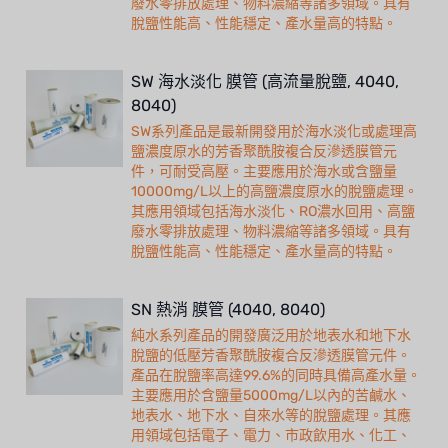
廢水零排放處理、物料濃縮等諸多領域。具有
脫鹽性能高、性能穩定、產水量高的特點。
SW 海水淡化 膜管 (高流量脫鹽, 4040,
8040)
SW系列產品是最新開發用於海水淡化或處理高
鹽濃度原水的芳香聚酰胺複合反滲透膜管元
件，可耐受高壓。主要應用於海水或含鹽量
10000mg/L以上的高鹽濃度原水的脫鹽處理。
其應用領域包括海水淡化、RO濃水回用、高鹽
廢水零排放處理、物料濃縮等諸多領域。具有
脫鹽性能高、性能穩定、產水量高的特點。
SN 熱消 膜管 (4040, 8040)
純水系列產品的開發廣泛用於地表水和地下水
脫鹽的低壓芳香聚酰胺複合反滲透膜管元件。
產品在脫鹽率高達99.6%的同時具備高產水量。
主要應用於含鹽量5000mg/L以內的苦鹹水、
地表水、地下水、自來水等的脫鹽處理。其應
用領域包括電子、電力、市政飲用水、化工、