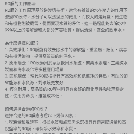
RO膜的工作原理:
CASH ACME
RO膜的工作原理基於逆滲透技術。當含有雜質的水在壓力的作用下
流過RO膜時，水分子可以透過膜的微孔，而較大的溶解鹽、微生物
YAZAKI
和有機物則被截留，從而實現水質的凈化。這一過程能夠去除水中
99%以上的溶解鹽和大部分有害物質，提供清潔、安全的飲用水。
RUNXIN
為什麼選擇RO膜？
1. 高效凈化：RO膜能有效去除水中的溶解鹽、重金屬、細菌、病毒
和有機污染物，提供高質量的純淨水。
2. 應用廣泛：RO膜適用於家庭飲用水系統、商業水處理、工業純水
製備和海水淡化等多種應用場景。
3. 節能環保：現代RO膜技術具有高效能和低能耗的特點，有助於節
省能源和水資源，對環境更友好。
4. 經久耐用：高品質的RO膜材料具有良好的耐化學性和物理穩定
性，使用壽命長，維護成本低。
如何選擇合適的RO膜？
選擇合適的RO膜應考慮以下幾個因素：
1. 膜通量和脫鹽率：根據水質和處理需求選擇具有適當膜通量和高
脫鹽率的RO膜，確保凈水效率和水質。