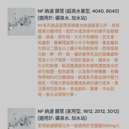
NF 納濾 膜管 (超高水量型, 4040, 8040)
(適用於: 礦泉水, 加水站)
NF系列產品是聚哌嗪複合納濾膜管元件，具有
選擇分離特性。對於水或溶液中的幾乎全部細
菌、病毒、微生物、大分子有機物、抗生素、
殺蟲劑、農藥殘留等小分子有機物、重金屬和
大部分二價及以上離子有高脫除率，而保留部
分鈉、鉀、鈣、鎂、偏矽酸等有益的營養礦物
質及小分子物質。可用於直飲水、礦泉水、軟
化水的製備，較高鹽濃度和有機物濃度廢水的
部分脫鹽、脫色處理，以及部分無機鹽、有機
物等物料的分離提純。納濾系列產品操作壓力
極低，可極大節省設備或系統的運行成本，廣
泛應用在飲用水、食品飲料、醫藥、中水回
用、廢水治理等行業。
NF 納濾 膜管 (家用型, 1812, 2012, 3012)
(適用於: 礦泉水, 加水站)
家用納濾膜管元件一般適用於含鹽量500mg/L