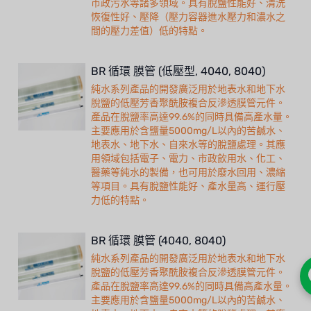
市政污水等諸多領域。具有脫鹽性能好、清洗
恢復性好、壓降（壓力容器進水壓力和濃水之
間的壓力差值）低的特點。
BR 循環 膜管 (低壓型, 4040, 8040)
純水系列產品的開發廣泛用於地表水和地下水
脫鹽的低壓芳香聚酰胺複合反滲透膜管元件。
產品在脫鹽率高達99.6%的同時具備高產水量。
主要應用於含鹽量5000mg/L以內的苦鹹水、
地表水、地下水、自來水等的脫鹽處理。其應
用領域包括電子、電力、市政飲用水、化工、
醫藥等純水的製備，也可用於廢水回用、濃縮
等項目。具有脫鹽性能好、產水量高、運行壓
力低的特點。
BR 循環 膜管 (4040, 8040)
純水系列產品的開發廣泛用於地表水和地下水
脫鹽的低壓芳香聚酰胺複合反滲透膜管元件。
產品在脫鹽率高達99.6%的同時具備高產水量。
主要應用於含鹽量5000mg/L以內的苦鹹水、