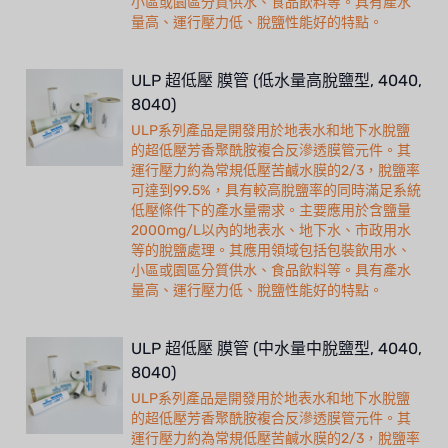
小區或園區分質供水、食品飲料等。具有產水
量高、運行壓力低、脫鹽性能好的特點。
ULP 超低壓 膜管 (低水量高脫鹽型, 4040,
8040)
ULP系列產品是開發用於地表水和地下水脫鹽
的超低壓芳香聚酰胺複合反滲透膜管元件。其
運行壓力約為常規低壓苦鹹水膜的2/3，脫鹽率
可達到99.5%，具有較高脫鹽率的同時滿足系統
低壓條件下的產水量需求。主要應用於含鹽量
2000mg/L以內的地表水、地下水、市政用水
等的脫鹽處理。其應用領域包括包裝飲用水、
小區或園區分質供水、食品飲料等。具有產水
量高、運行壓力低、脫鹽性能好的特點。
ULP 超低壓 膜管 (中水量中脫鹽型, 4040,
8040)
ULP系列產品是開發用於地表水和地下水脫鹽
的超低壓芳香聚酰胺複合反滲透膜管元件。其
運行壓力約為常規低壓苦鹹水膜的2/3，脫鹽率