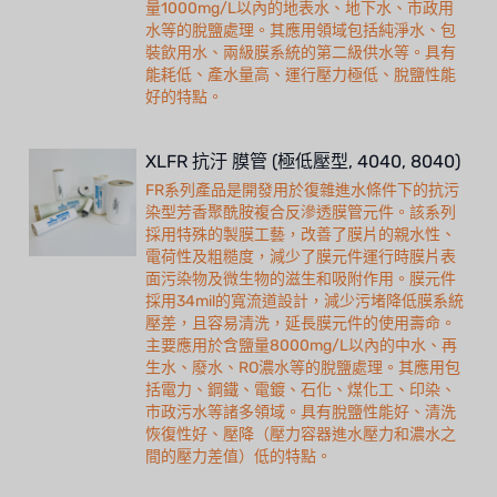
量1000mg/L以內的地表水、地下水、市政用
水等的脫鹽處理。其應用領域包括純淨水、包
裝飲用水、兩級膜系統的第二級供水等。具有
能耗低、產水量高、運行壓力極低、脫鹽性能
好的特點。
XLFR 抗汙 膜管 (極低壓型, 4040, 8040)
FR系列產品是開發用於復雜進水條件下的抗污
染型芳香聚酰胺複合反滲透膜管元件。該系列
採用特殊的製膜工藝，改善了膜片的親水性、
電荷性及粗糙度，減少了膜元件運行時膜片表
面污染物及微生物的滋生和吸附作用。膜元件
採用34mil的寬流道設計，減少污堵降低膜系統
壓差，且容易清洗，延長膜元件的使用壽命。
主要應用於含鹽量8000mg/L以內的中水、再
生水、廢水、RO濃水等的脫鹽處理。其應用包
括電力、鋼鐵、電鍍、石化、煤化工、印染、
市政污水等諸多領域。具有脫鹽性能好、清洗
恢復性好、壓降（壓力容器進水壓力和濃水之
間的壓力差值）低的特點。