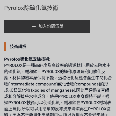
義大利AQUA
Pyrolox除硫化氫技術
連絡我們
Demo brand
招募經銷商表單
加入詢問清單
美國 DOW
美國 IDEX
技術講解
美國 CLACK
Pyrolox硫化氫去除技術:
美國 EMERSON
PYROLOX是一種高純度及高效率的過濾材料,用於去除水中
的硫化氫，鐵和錳。PYROLOX的運作原理是利用催化反
美國 PENTAIR
應，材料物體本身保持不變，這種催化反應會產生中間化合
物(intermediate compound)或化合物(compounds)的形
德國 SIEMENS
成,如錳氧化物 (xodies of manganese),因此而通過交替組
美國 PULSAFEEDER
成和分解這些水中成分，使得PYROLOX本身保持不變。通
過PYROLOX技術可以使硫化氫、鐵和錳在PYROLOX材料表
丹麥 DANFOSS
面上氧化,所以可以用簡單的反冲洗來清潔再生PYROLOX濾
料。因為不需要用化學藥劑再生,所以飲用水不會受影響。