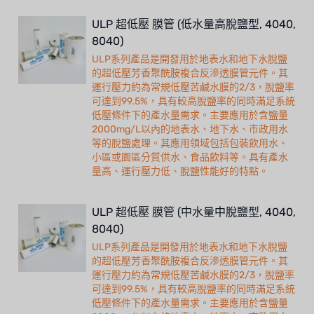
ULP 超低壓 膜管 (低水量高脫鹽型, 4040,
8040)
ULP系列產品是開發用於地表水和地下水脫鹽
的超低壓芳香聚酰胺複合反滲透膜管元件。其
運行壓力約為常規低壓苦鹹水膜的2/3，脫鹽率
可達到99.5%，具有較高脫鹽率的同時滿足系統
低壓條件下的產水量需求。主要應用於含鹽量
2000mg/L以內的地表水、地下水、市政用水
等的脫鹽處理。其應用領域包括包裝飲用水、
小區或園區分質供水、食品飲料等。具有產水
量高、運行壓力低、脫鹽性能好的特點。
ULP 超低壓 膜管 (中水量中脫鹽型, 4040,
8040)
ULP系列產品是開發用於地表水和地下水脫鹽
的超低壓芳香聚酰胺複合反滲透膜管元件。其
運行壓力約為常規低壓苦鹹水膜的2/3，脫鹽率
可達到99.5%，具有較高脫鹽率的同時滿足系統
低壓條件下的產水量需求。主要應用於含鹽量