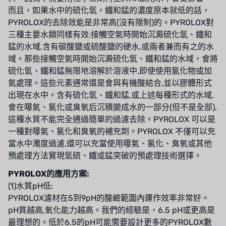
泰國 HAYCARB
而且，如果水中的硫化氫，鐵和錳的濃度原本就低的話，
PYROLOX的去除效能是非常高(沒有限制)的。PYROLOX對
法國 SUNTEC
三種主要水類同樣有效:接觸空氣時開始沉澱硫化氫、鐵和
錳的水域,含有碳酸鹽或硫酸鹽的硬水,或兩者兼而有之的水
英國 PUROLITE
域。那些接觸空氣時開始沉澱硫化氫、鐵和錳的水域，會將
硫化氫、鐵和錳無限地溶解於溶液中,即使使用氯化物或加
日本 NOP
氣處理。這些元素通常還是會與有機酸結合,並以膠體形式
日本 OLYMPIA
出現在水中。含有硫化氫、鐵和錳,或上述每種形式的水域,
會在曝氣、氯化或臭氧后沉積變成水的一部分(但不是全部),
日本 KATSURA
這種水質不能完全通過簡單的過濾去除。PYROLOX 可以是
一種對曝氣、氯化和臭氧的補充劑。PYROLOX 不僅可以充
義大利 BRAHMA
當水中濁度過濾,還可以充當使用曝氣、氯化、臭氧或其他
預處理方法實現氫硫、鐵或錳突破的預處理技術選擇。
SAGINOMIYA
PYROLOX的應用方案:
HONEYWELL
(1)水質pH低:
PYROLOX濾材在5到9pH的酸鹼範圍內運作效率非常好。
AZBIL (YAMATAKE)
pH質越高,氧化能力越高。我們的經驗是，6.5 pH或更高是
最理想的。低於6.5的pH可能需要設計更多的PYROLOX數