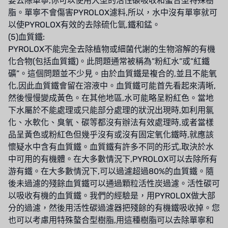
要去除單寧,你可以使用大型的活性碳吸收和螯合型特殊樹
脂。單寧不會傷害PYROLOX濾料,所以，水中沒有單寧就可
BOSCHINI
以使PYROLOX有效的去除硫化氫,鐵和錳。
(5)血質鐵:
NIPPON
PYROLOX不能完全去除植物或細菌代謝的生物溶解的有機
化合物(包括血質鐵)。此問題通常被稱為”粉紅水”或”紅鐵
WL
礦”。這個問題並不少見。由於血質鐵是複合的,並且不能氧
化,因此血質鐵會留在溶液中。血質鐵可能首先看起來清晰,
CASH ACME
然後慢慢變成黃色。在其他地區,水可能略呈粉紅色。當地
YAZAKI
下水屬於不能處理或只能部分處理的狀況出現時,如利用氯
化、水軟化、臭氧、碳等都沒有辦法有效處理時,或者當樣
RUNXIN
品呈黃色或粉紅色但幾乎沒有或沒有固定氧化鐵時,就應該
懷疑水中含有血質鐵。血質鐵有許多不同的形式,取決於水
中可用的有機體。在大多數情況下,PYROLOX可以去除所有
游有鐵。在大多數情況下,可以過濾超過80%的血質鐵。隨
後未過濾的殘餘血質鐵可以通過顆粒活性炭過濾。活性碳可
以吸收有機的血質鐵。我們的經驗是，用PYROLOX做大部
分的過濾，然後用活性碳過濾器把殘餘的有機鐵吸收掉。您
也可以考慮用特殊螯合型樹脂,用這種樹脂可以去除單寧和