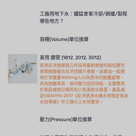
工廠用地下水：鐵錳會害冷卻/鍋爐/製程
哪些地方？
容積(Volume)單位換算
家用 膜管 (1812, 2012, 3012)
家用反滲透膜管元件採用最新開發的超低壓芳
香聚酰胺複合反滲透膜片卷製。該產品一般適
用於含鹽量1000mg/L以內原水的脫鹽處理，
具有脫鹽率高、操作壓力低的特點，主要應用
於家庭或辦公場所的小型直飲水裝置。產品滿
足GB34914-2017《反滲透淨水機水效限定值及
水效等級》中三級以上水效要求。
壓力(Pressure)單位換算