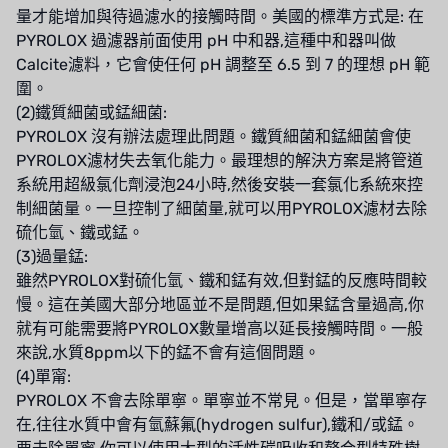
OLTREMARE
量才能增加與待過濾水的接觸時間。美國的標準方式是: 在
PYROLOX 過濾器前面使用 pH 中和器,這種中和器叫做
NIPCON
Calcite濾料，它會使任何 pH 調整至 6.5 到 7 的理想 pH 範
圍。
TROCHOID
(2)鐵質細菌或錳細菌:
國產
PYROLOX 沒有辦法處理此問題。鐵質細菌和錳細菌會使
PYROLOX濾材失去氧化能力。最理想的解決方案是將管道
EGO
系統用超級氯化劑浸泡24小時,然後安裝一套氯化系統來控
制細菌量。一旦控制了細菌量,就可以用PYROLOX濾材去除
KATO
硫化氫、鐵或錳。
(3)過量錳:
LECIP
雖然PYROLOX對硫化氫、鐵和錳有效,但對錳的反應時間較
慢。這在美國大部分地區並不是問題,但如果錳含量過高,你
ATS
就有可能需要將PYROLOX數量增高以延長接觸時間。一般
來說,水質8ppm以下的錳不會有這個問題。
JACOBI
(4)單甯:
ETATRON
PYROLOX 不會去除單寧。單寧並不常見。但是，當單寧存
在,往往水質中會有氫蘇氟(hydrogen sulfur),鐵和/或錳。
WAVE CYBER