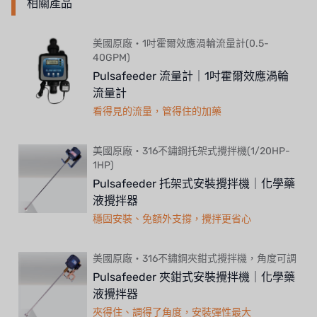
相關產品
美國原廠・1吋霍爾效應渦輪流量計(0.5-
40GPM)
Pulsafeeder 流量計｜1吋霍爾效應渦輪
流量計
看得見的流量，管得住的加藥
美國原廠・316不鏽鋼托架式攪拌機(1/20HP-
1HP)
Pulsafeeder 托架式安裝攪拌機｜化學藥
液攪拌器
穩固安裝、免額外支撐，攪拌更省心
美國原廠・316不鏽鋼夾鉗式攪拌機，角度可調
Pulsafeeder 夾鉗式安裝攪拌機｜化學藥
液攪拌器
夾得住、調得了角度，安裝彈性最大