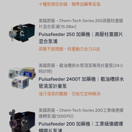
十種型號任你選，精準加藥零妥協
美國原廠・Chem-Tech Series 250高壓柱塞膜
片混合泵浦(15.5Bar)
Pulsafeeder 250 加藥機｜高壓柱塞膜片
混合泵浦
高壓不是問題，柱塞動力全力以赴
美國原廠・截油槽排水管清潔專用計量泵(24小
時計時)
Pulsafeeder 2400T 加藥機｜截油槽排水
管清潔計量泵
油汙清潔的難題，交給它定時解決
美國原廠・Chem-Tech Series 200工業級連續
運轉泵浦(120GPD)
Pulsafeeder 200 加藥機｜工業級連續運
轉膜片泵浦