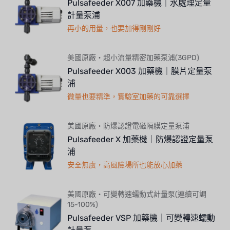
Pulsafeeder X007 加藥機｜水處理定量
計量泵浦
再小的用量，也要加得剛剛好
美國原廠・超小流量精密加藥泵浦(3GPD)
Pulsafeeder X003 加藥機｜膜片定量泵
浦
微量也要精準，實驗室加藥的可靠選擇
美國原廠・防爆認證電磁隔膜定量泵浦
Pulsafeeder X 加藥機｜防爆認證定量泵
浦
安全無虞，高風險場所也能放心加藥
美國原廠・可變轉速蠕動式計量泵(連續可調
15-100%)
Pulsafeeder VSP 加藥機｜可變轉速蠕動