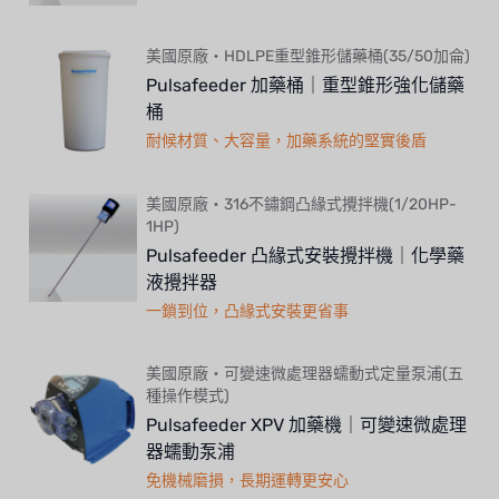
美國原廠・HDLPE重型錐形儲藥桶(35/50加侖)
Pulsafeeder 加藥桶｜重型錐形強化儲藥
桶
耐候材質、大容量，加藥系統的堅實後盾
美國原廠・316不鏽鋼凸緣式攪拌機(1/20HP-
1HP)
Pulsafeeder 凸緣式安裝攪拌機｜化學藥
液攪拌器
一鎖到位，凸緣式安裝更省事
美國原廠・可變速微處理器蠕動式定量泵浦(五
種操作模式)
Pulsafeeder XPV 加藥機｜可變速微處理
器蠕動泵浦
免機械磨損，長期運轉更安心