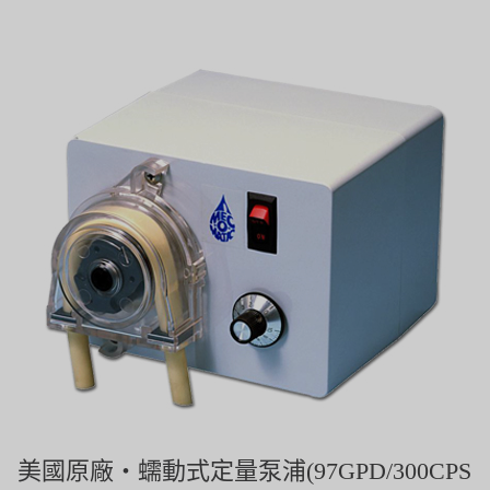
義大利AQUA
連絡我們
美國 DOW
招募經銷商表單
美國 IDEX
美國 CLACK
美國 EMERSON
美國 PENTAIR
德國 SIEMENS
美國 PULSAFEEDER
丹麥 DANFOSS
泰國 HAYCARB
美國原廠・蠕動式定量泵浦(97GPD/300CPS