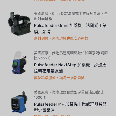
美國原廠・Omni DC7法蘭式工業膜片泵浦，全
密封齒輪箱
Pulsafeeder Omni 加藥機｜法蘭式工業
膜片泵浦
密封到位，惡劣環境也能安心運轉
美國原廠・步進馬達高精密數位加藥泵浦(調節
比3,333:1)
Pulsafeeder NextStep 加藥機｜步進馬
達精密定量泵浦
數位精準加藥，讓每一滴都算數
美國原廠・微處理器智慧型定量泵浦(調節比
1000:1)
Pulsafeeder MP 加藥機｜微處理器智慧
型定量泵浦