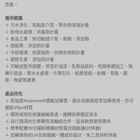
NIPCON
性能。
TROCHOID
應用範圍
＋ 污水淨化：高黏度介質、聚合物溶液計量
國產
＋ 飲用水處理：消毒劑計量
＋ 食品工業：剪切敏感介質、香精、添加物
EGO
＋ 造紙業：添加劑計量
＋ 冷卻循環：抗腐蝕劑、抗微生物劑計量
KATO
＋ 塑膠生產：添加劑計量
＋ 可輸送懸浮固體，常見於油漆、乳製品飲料、肉類魚類加工、製
LECIP
藥化妝品、廢水水處理、化學石化、紙漿造紙、紡織、皂脂、建
築、陶瓷等產業
ATS
產品特色
JACOBI
＋ 高強度Norprene®蠕動加藥管，適合長期或經常加藥使用，亦可
選配Viton材質
ETATRON
＋ 導熱或阻抗保護齒輪馬達，運轉安靜穩定安全
＋ 自行潤滑抗化學藥性滾輪組合件，延長軟管使用壽命
WAVE CYBER
＋ 標準配備10分鐘制連續狀態電流阻斷器(計時器)
＋ 加藥頭為抗UV及耐酸鹼一體成形設計，免工具快拆快裝
BOSCHINI