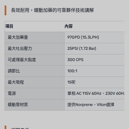
長效耐用，蠕動加藥的可靠夥伴技術講解
項目
內容
最大加藥量
97GPD (15.3LPH)
最大吐出壓力
25PSI (1.72 Bar)
可處理最大黏度
300 CPS
調節比
100:1
最大吸程
15呎
電源
單相 AC 115V 60Hz、230V 60Hz
蠕動管材質
提供Norprene、Viton選擇