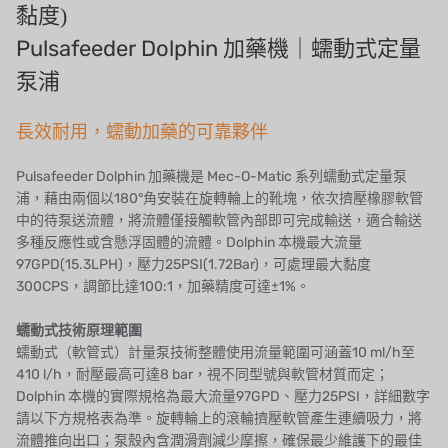
法國 SUNTEC
黏度)
Pulsafeeder Dolphin 加藥機｜蠕動式定量
美國 PUROLITE
泵浦
日本 NOP
長效耐用，蠕動加藥的可靠夥伴
日本 OLYMPIA
Pulsafeeder Dolphin 加藥機是 Mec-O-Matic 系列蠕動式定量泵
日本 KATSURA
浦，藉由兩個以180°角安裝在旋轉輪上的靴塊，依次擠壓橡膠軟管
中的待泵送流體，將流體僅接觸軟管內部即可完成輸送，適合輸送
義大利 BRAHMA
多種反應性或含懸浮固體的流體。Dolphin 本機最大流量
97GPD(15.3LPH)，壓力25PSI(1.72Bar)，可處理最大黏度
SAGINOMIYA
300CPS，調節比達100:1，加藥精度可達±1%。
HONEYWELL
蠕動式技術原理範圍
蠕動式（軟管式）計量泵技術整體使用流量範圍可涵蓋10 ml/h至
AZBIL (YAMATAKE)
410 l/h，耐壓最高可達8 bar，視不同型號與軟管材質而定；
Dolphin 本機的實際規格為最大流量97GPD、壓力25PSI，詳細數字
OLTREMARE
請以下方規格表為準。旋轉輪上的滾輪擠壓軟管產生連續吸力，將
流體推向出口；泵殼內含潤滑劑減少摩擦，確保最少維護下的最佳