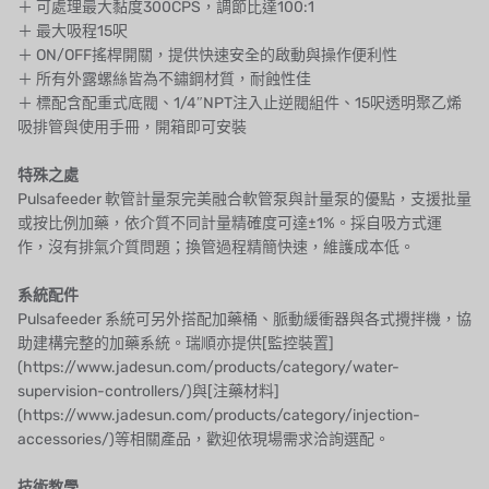
＋ 可處理最大黏度300CPS，調節比達100:1
＋ 最大吸程15呎
NIPPON
＋ ON/OFF搖桿開關，提供快速安全的啟動與操作便利性
＋ 所有外露螺絲皆為不鏽鋼材質，耐蝕性佳
WL
＋ 標配含配重式底閥、1/4″NPT注入止逆閥組件、15呎透明聚乙烯
吸排管與使用手冊，開箱即可安裝
CASH ACME
特殊之處
YAZAKI
Pulsafeeder 軟管計量泵完美融合軟管泵與計量泵的優點，支援批量
或按比例加藥，依介質不同計量精確度可達±1%。採自吸方式運
RUNXIN
作，沒有排氣介質問題；換管過程精簡快速，維護成本低。
系統配件
Pulsafeeder 系統可另外搭配加藥桶、脈動緩衝器與各式攪拌機，協
助建構完整的加藥系統。瑞順亦提供[監控裝置]
(https://www.jadesun.com/products/category/water-
supervision-controllers/)與[注藥材料]
(https://www.jadesun.com/products/category/injection-
accessories/)等相關產品，歡迎依現場需求洽詢選配。
技術教學