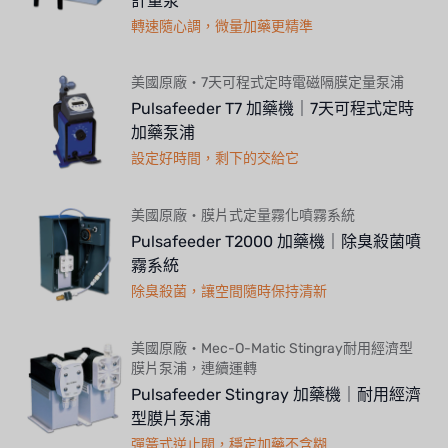
計量泵
轉速隨心調，微量加藥更精準
美國原廠・7天可程式定時電磁隔膜定量泵浦
Pulsafeeder T7 加藥機｜7天可程式定時
加藥泵浦
設定好時間，剩下的交給它
美國原廠・膜片式定量霧化噴霧系統
Pulsafeeder T2000 加藥機｜除臭殺菌噴
霧系統
除臭殺菌，讓空間隨時保持清新
美國原廠・Mec-O-Matic Stingray耐用經濟型
膜片泵浦，連續運轉
Pulsafeeder Stingray 加藥機｜耐用經濟
型膜片泵浦
彈簧式逆止閥，穩定加藥不含糊