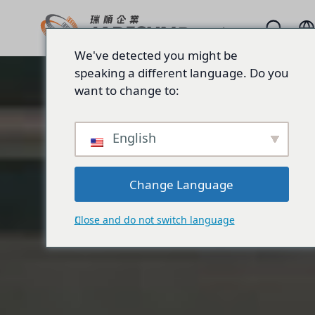
We've detected you might be
speaking a different language. Do you
want to change to:
English
Change Language
Close and do not switch language