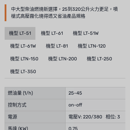
中大型柴油燃燒新選擇，25到320公升火力更足，噴
WAVE CYBER
槍式高壓霧化燒得透又省油產品規格
BOSCHINI
機型 LT-51
機型 LT-61
機型 LT-51W
NIPPON
機型 LT-61W
機型 LT-81
機型 LTN-120
WL
機型 LTN-150
機型 LTN-200
機型 LT-250
CASH ACME
機型 LT-350
YAZAKI
RUNXIN
燃油量 (1/h)
25-45
控制方式
on-off
電源
電壓V: 220/380 相位: 3
馬達 (KW)
0.75