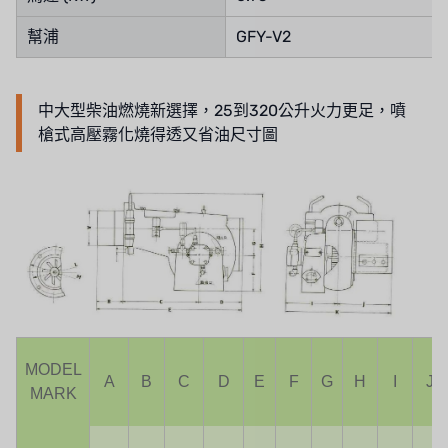
幫浦
GFY-V2
中大型柴油燃燒新選擇，25到320公升火力更足，噴
槍式高壓霧化燒得透又省油尺寸圖
MODEL
A
B
C
D
E
F
G
H
I
J
MARK