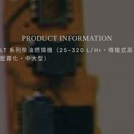
PRODUCT INFORMATION
LT 系列柴油燃燒機（25~320 L/Hr・噴槍式高
壓霧化・中大型）