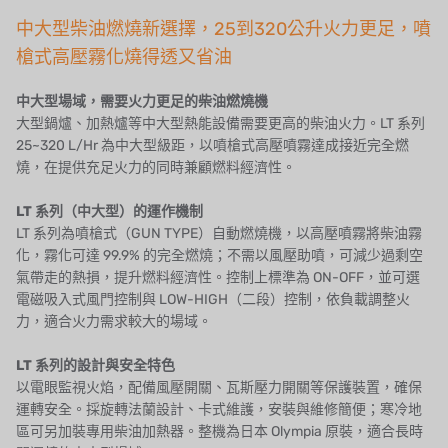
丹麥 DANFOSS
中大型柴油燃燒新選擇，25到320公升火力更足，噴
泰國 HAYCARB
槍式高壓霧化燒得透又省油
法國 SUNTEC
中大型場域，需要火力更足的柴油燃燒機
大型鍋爐、加熱爐等中大型熱能設備需要更高的柴油火力。LT 系列
美國 PUROLITE
25~320 L/Hr 為中大型級距，以噴槍式高壓噴霧達成接近完全燃
燒，在提供充足火力的同時兼顧燃料經濟性。
日本 NOP
LT 系列（中大型）的運作機制
日本 OLYMPIA
LT 系列為噴槍式（GUN TYPE）自動燃燒機，以高壓噴霧將柴油霧
化，霧化可達 99.9% 的完全燃燒；不需以風壓助噴，可減少過剩空
日本 KATSURA
氣帶走的熱損，提升燃料經濟性。控制上標準為 ON-OFF，並可選
電磁吸入式風門控制與 LOW-HIGH（二段）控制，依負載調整火
義大利 BRAHMA
力，適合火力需求較大的場域。
SAGINOMIYA
LT 系列的設計與安全特色
以電眼監視火焰，配備風壓開關、瓦斯壓力開關等保護裝置，確保
HONEYWELL
運轉安全。採旋轉法蘭設計、卡式維護，安裝與維修簡便；寒冷地
區可另加裝專用柴油加熱器。整機為日本 Olympia 原裝，適合長時
AZBIL (YAMATAKE)