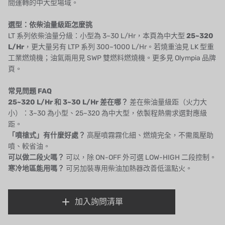
間運轉的中大型場域。
OLTREMARE
選型：依柴油量級距怎麼挑
LT 系列依柴油量分級：小型為
3~30 L/Hr
，本頁為中大型
25~320
NIPCON
L/Hr
，更大量另有 LTP 系列 300~1000 L/Hr。若燒重油見
LK 型重
工業燃燒機
；油氣兩用見
SWP 雙燃料燃燒機
。更多見
Olympia 品牌
TROCHOID
頁
。
國產
常見問題 FAQ
25~320 L/Hr 和 3~30 L/Hr 差在哪？
差在柴油量級距（火力大
EGO
小）：3~30 為小型、25~320 為中大型，依製程熱需求選對應級
距。
KATO
「噴槍式」有什麼好處？
高壓噴霧霧化細、燃燒完全，不需風壓助
噴、較省油。
LECIP
可以做二段火嗎？
可以，除 ON-OFF 外可選 LOW-HIGH 二段控制。
寒冷地區能用嗎？
可另加裝專用柴油加熱器改善低溫點火。
ATS
JACOBI
加入詢問清單
ETATRON