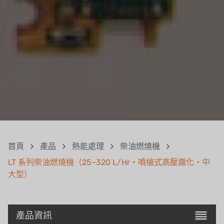
首頁
產品
熱能處理
柴油燃燒機
LT 系列柴油燃燒機（25~320 L/Hr・噴槍式高壓霧化・中
大型）
產品資訊