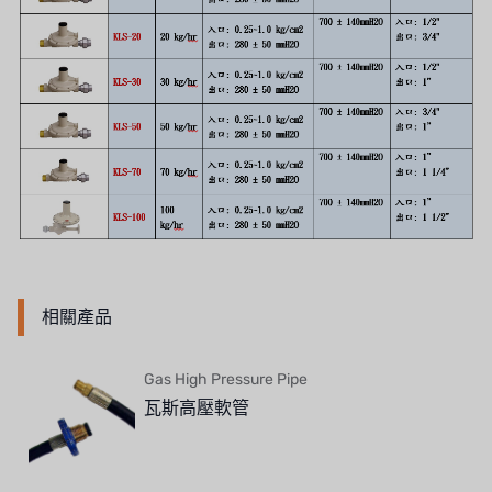
國產
EGO
KATO
LECIP
ATS
JACOBI
相關產品
ETATRON
WAVE CYBER
Gas High Pressure Pipe
瓦斯高壓軟管
BOSCHINI
NIPPON