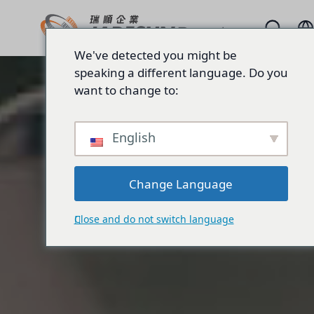
We've detected you might be
speaking a different language. Do you
want to change to:
English
Change Language
Close and do not switch language