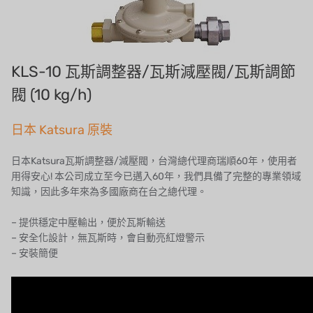
招募經銷商表單
美國 IDEX
美國 CLACK
KLS-10 瓦斯調整器/瓦斯減壓閥/瓦斯調節
美國 EMERSON
閥 (10 kg/h)
美國 PENTAIR
日本 Katsura 原裝
德國 SIEMENS
日本Katsura瓦斯調整器/減壓閥，台灣總代理商瑞順60年，使用者
用得安心! 本公司成立至今已邁入60年，我們具備了完整的專業領域
美國 PULSAFEEDER
知識，因此多年來為多國廠商在台之總代理。
丹麥 DANFOSS
– 提供穩定中壓輸出，便於瓦斯輸送
– 安全化設計，無瓦斯時，會自動亮紅燈警示
泰國 HAYCARB
– 安裝簡便
法國 SUNTEC
美國 PUROLITE