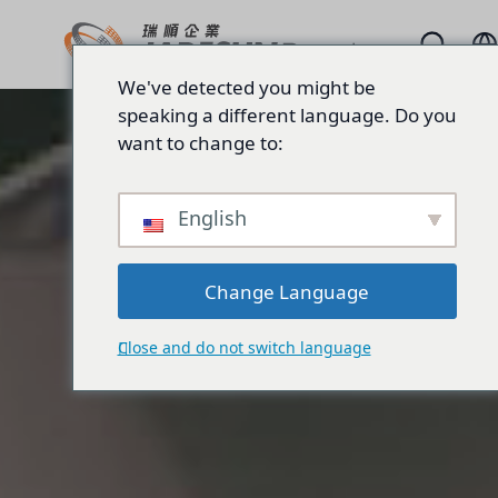
We've detected you might be
speaking a different language. Do you
want to change to:
English
Change Language
Close and do not switch language