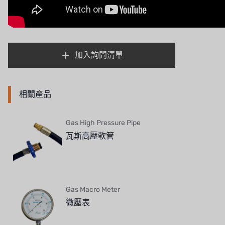
義大利 BRAHMA
SAGINOMIYA
加入詢問清單
HONEYWELL
AZBIL (YAMATAKE)
相關產品
OLTREMARE
Gas High Pressure Pipe
NIPCON
瓦斯高壓軟管
TROCHOID
國產
Gas Macro Meter
EGO
微壓表
KATO