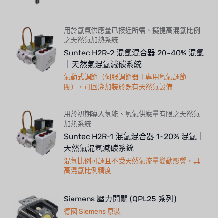
LECIP
用於氫氣供應量已接近所需、擬提高混氫比例
ATS
之天然氣加熱系統
Suntec H2R-2 混氫混合器 20~40% 混氫
JACOBI
｜天然氣混氫減碳系統
氣動式調節（伺服調節器＋專用氫氣調節
ETATRON
閥），可回溯加裝於既有天然氣設備
WAVE CYBER
用於初期導入氫能、氫氣供應量有限之天然氣
BOSCHINI
加熱系統
Suntec H2R-1 混氫混合器 1~20% 混氫｜
NIPPON
天然氣混氫減碳系統
混氫比例可調且不受天然氣流量變動影響，具
WL
高混氫比例精度
CASH ACME
Siemens 壓力開關 (QPL25 系列)
YAZAKI
德國 Siemens 原裝