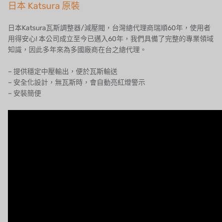
美國 EMERSON
日本 Katsura 原裝
美國 PENTAIR
日本Katsura瓦斯調整器/減壓閥，台灣總代理商瑞順60年，使用者
用得安心! 本公司成立至今已邁入60年，我們具備了完整的專業領域
德國 SIEMENS
知識，因此多年來為多國廠商在台之總代理。
美國 PULSAFEEDER
– 提供穩定中壓輸出，便於瓦斯輸送
– 安全化設計，無瓦斯時，會自動亮紅燈警示
丹麥 DANFOSS
– 安裝簡便
泰國 HAYCARB
法國 SUNTEC
美國 PUROLITE
日本 NOP
日本 OLYMPIA
日本 KATSURA