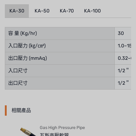
NIPCON
KA-30
KA-50
KA-70
KA-100
TROCHOID
國產
容 量 (Kg/hr)
30
EGO
入口壓力 (㎏/㎝²)
1.0~15.
KATO
出口壓力 (mmAq)
0.32~0.
LECIP
入口尺寸
1/2＂
出口尺寸
1/2＂
ATS
JACOBI
相關產品
ETATRON
WAVE CYBER
Gas High Pressure Pipe
瓦斯高壓軟管