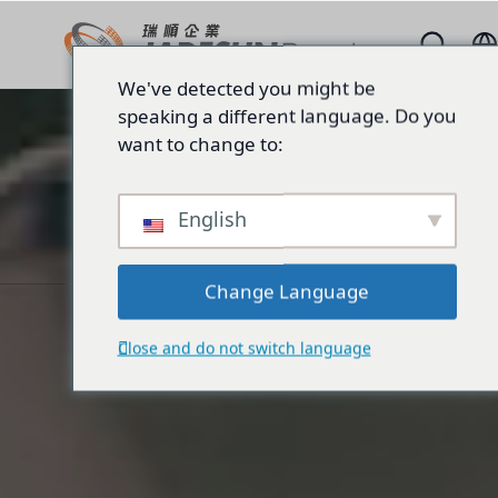
We've detected you might be
speaking a different language. Do you
want to change to:
English
Change Language
Close and do not switch language