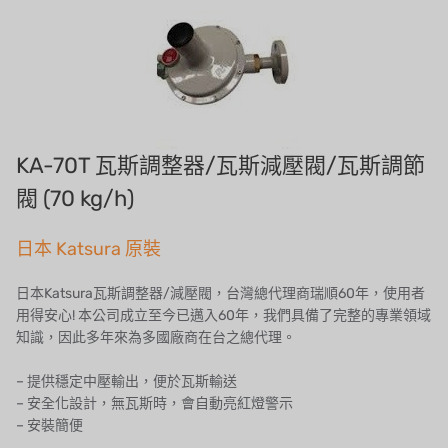
Demo brand
招募經銷商表單
美國 DOW
美國 IDEX
美國 CLACK
KA-70T 瓦斯調整器/瓦斯減壓閥/瓦斯調節
閥 (70 kg/h)
美國 EMERSON
日本 Katsura 原裝
美國 PENTAIR
德國 SIEMENS
日本Katsura瓦斯調整器/減壓閥，台灣總代理商瑞順60年，使用者
用得安心! 本公司成立至今已邁入60年，我們具備了完整的專業領域
美國 PULSAFEEDER
知識，因此多年來為多國廠商在台之總代理。
丹麥 DANFOSS
– 提供穩定中壓輸出，便於瓦斯輸送
– 安全化設計，無瓦斯時，會自動亮紅燈警示
泰國 HAYCARB
– 安裝簡便