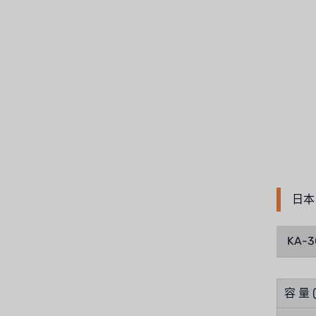
Demo brand
招募經銷商表單
美國 DOW
美國 IDEX
美國 CLACK
美國 EMERSON
美國 PENTAIR
日本
德國 SIEMENS
美國 PULSAFEEDER
KA-3
丹麥 DANFOSS
容 量 (
泰國 HAYCARB