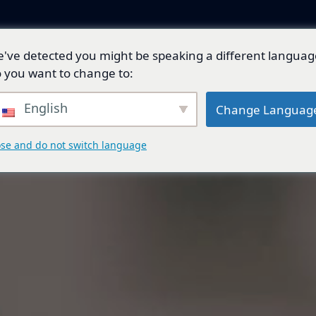
've detected you might be speaking a different languag
產品與解決方案
技術開發
總代理品牌
 you want to change to:
English
Change Languag
ose and do not switch language