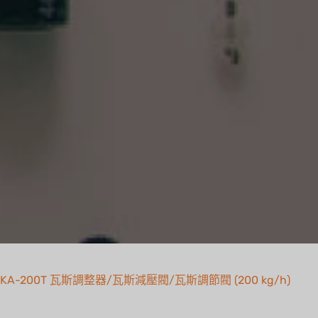
KA-200T 瓦斯調整器/瓦斯減壓閥/瓦斯調節閥 (200 kg/h)