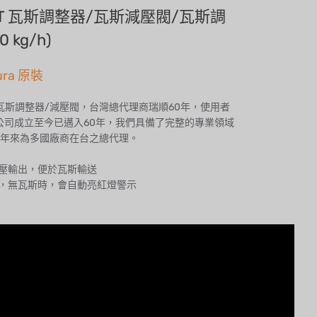
00T 瓦斯調整器/瓦斯減壓閥/瓦斯調
 kg/h)
ura 原裝
ura瓦斯調整器/減壓閥，台灣總代理商瑞順60年，使用者
本公司成立至今已邁入60年，我們具備了完整的專業領域
年來為多國廠商在台之總代理。
中壓輸出，便於瓦斯輸送
計，無瓦斯時，會自動亮紅燈警示