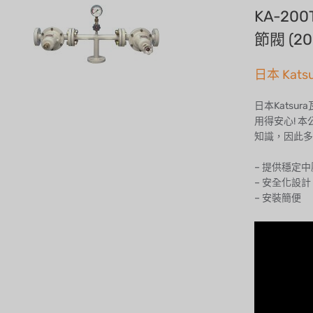
KA-2
節閥 (200
日本 Kats
日本Kats
用得安心! 
知識，因此多
– 提供穩定
– 安全化設
– 安裝簡便