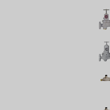
NIPCON
TROCHOID
國產
EGO
KATO
LECIP
ATS
JACOBI
ETATRON
WAVE CYBER