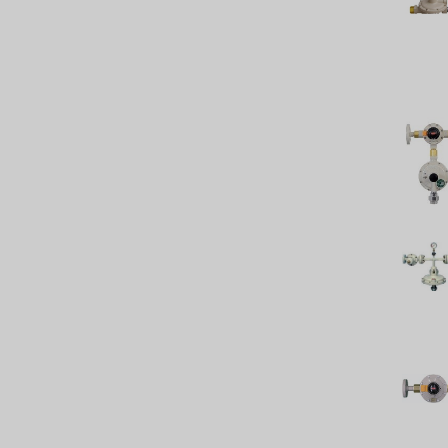
BOSCHINI
NIPPON
WL
CASH ACME
YAZAKI
RUNXIN