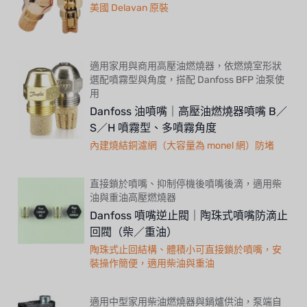
美國 Delavan 原裝
適用家用與商用高壓油燃燒器，依燃燒室形狀
選配噴霧型與角度，搭配 Danfoss BFP 油泵使
用
Danfoss 油噴嘴｜高壓油燃燒器噴嘴 B／
S／H 噴霧型、多噴霧角度
內建燒結銅濾網（大容量為 monel 網）防堵
直接鎖於噴嘴、抑制停機後噴嘴後滴，適用柴
油與重油高壓燃燒器
Danfoss 噴嘴逆止閥｜陶珠式噴嘴防滴止
回閥（柴／重油）
陶珠式止回結構、體積小可直接鎖於噴嘴，安
裝操作簡便，適用柴油與重油
適用中型家用柴油燃燒器與鍋爐供油，泵端自