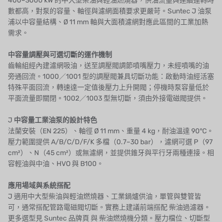
400~3000 kW 的中大型柴油與輕油燃燒器，供油流量與連續運轉時
日本 KATSURA
數都高，對泵的容量、軸徑與濾網面積要求更嚴苛。Suntec J 油泵
浦以中容量結構、Ø 11 mm 軸與大面積濾網對應此區間的工業加熱
義大利 BRAHMA
需求。
SAGINOMIYA
中容量調壓與可選切斷的運作機制
齒輪組經內建濾網吸油，送至調壓閥調節噴嘴壓力，未經噴嘴的油
HONEYWELL
旁通回流。1000／1001 型的調壓閥兼具切斷功能：啟動時油經活塞
特殊平面回流，轉速達一定值後壓力上升開閥；停機時泵容量低於
AZBIL (YAMATAKE)
平面流量即關閉。1002／1003 型無切斷，須由外接電磁閥提供。
OLTREMARE
J
中容量工業油泵的設計特色
法蘭安裝（EN 225）、軸徑 Ø 11 mm、重量 4 kg，耐油溫達 90°C。
NIPCON
壓力範圍提供 A/B/C/D/F/K 多檔（0.7–30 bar），濾網可選 P（97
cm²）、N（45 cm²）或無濾網，並提供錐牙與平行牙兩種連接。相
TROCHOID
容輕油與中油、HVO 與 B100。
國產
應用場域與系統搭配
J 適用中大型柴油與輕油燃燒器、工業鍋爐供油，單管與雙管皆
EGO
可，通常搭配管路電磁閥切斷。實務上建議前端搭配
柴油過濾器
。
更多選型見
Suntec 品牌頁
與
柴油燃燒機分類
。壓力檔位、切斷型