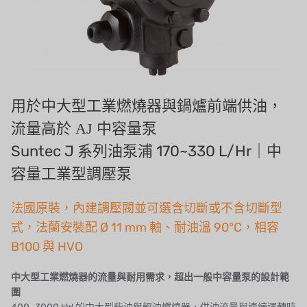
美國 EMERSON
美國 PENTAIR
德國 SIEMENS
美國 PULSAFEEDER
用於中大型工業燃燒器與鍋爐前端供油，
流量高於 AJ 中容量泵
丹麥 DANFOSS
Suntec J 系列油泵浦 170~330 L/Hr｜中
泰國 HAYCARB
容量工業型調壓泵
法國 SUNTEC
法國原裝，內建調壓閥並可選含切斷或不含切斷型
美國 PUROLITE
式，法蘭安裝配 Ø 11 mm 軸、耐油溫 90°C，相容
B100 與 HVO
日本 NOP
中大型工業燃燒器的流量與耐用需求，超出一般中容量泵的設計範
日本 OLYMPIA
圍