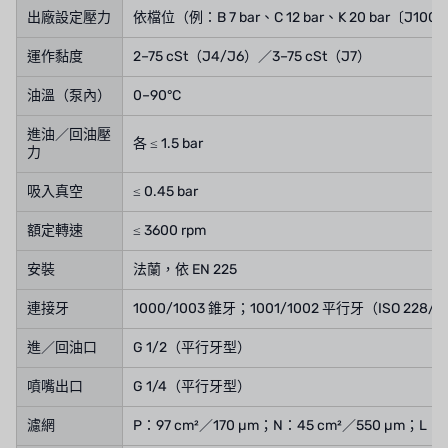
出廠設定壓力
依檔位（例：B 7 bar、C 12 bar、K 20 bar〔J100
運作黏度
2–75 cSt（J4/J6）／3–75 cSt（J7）
油溫（泵內）
0–90°C
進油／回油壓
各 ≤ 1.5 bar
力
吸入真空
≤ 0.45 bar
額定轉速
≤ 3600 rpm
安裝
法蘭，依 EN 225
連接牙
1000/1003 錐牙；1001/1002 平行牙（ISO 228/1
進／回油口
G 1/2（平行牙型）
噴嘴出口
G 1/4（平行牙型）
濾網
P：97 cm²／170 µm；N：45 cm²／550 µm；L