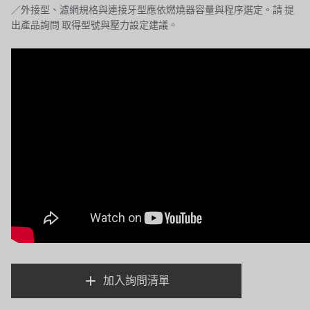
KATO
／外接型、濾網規格與連接牙型應依燃燒器容量與程序選定。請
提
出產品詢問
取得型號與壓力設定建議。
LECIP
ATS
JACOBI
ETATRON
WAVE CYBER
BOSCHINI
NIPPON
WL
CASH ACME
加入詢問清單
YAZAKI