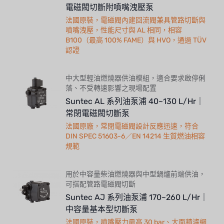
電磁閥切斷附噴嘴洩壓泵
法國原裝，電磁閥內建回流閥兼具管路切斷與
噴嘴洩壓，性能尺寸與 AL 相同，相容
B100（最高 100% FAME）與 HVO，通過 TÜV
認證
中大型輕油燃燒器供油模組，適合要求啟停俐
落、不受轉速影響之現場配置
Suntec AL 系列油泵浦 40~130 L/Hr｜
常閉電磁閥切斷泵
法國原廠，常閉電磁閥設計反應迅速，符合
DIN SPEC 51603-6／EN 14214 生質燃油相容
規範
用於中容量柴油燃燒器與中型鍋爐前端供油，
可搭配管路電磁閥切斷
Suntec AJ 系列油泵浦 170~260 L/Hr｜
中容量基本型切斷泵
法國原裝，噴嘴壓力最高 30 bar、大面積濾網