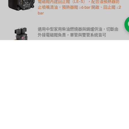
電磁閥內建回止閥（LE-S），配合油預熱器防
止噴嘴滴油，預熱器閥 ≥6 bar 開啟、回止閥 ≤2
bar
適用中型家用柴油燃燒器與鍋爐供油，切斷由
外接電磁閥負責，單管與雙管系統皆可
Danfoss BFP 20 Size 5 無電磁閥油泵浦
｜中型家用燃燒器 42 l/h
丹麥原裝，Size 5 較大容量、無電磁閥之基本
結構、易於維護
適用小型家用柴油燃燒器與鍋爐供油，切斷由
外接電磁閥負責，單管與雙管系統皆可
Danfoss BFP 20 Size 3 無電磁閥油泵浦
｜家用燃燒器基本型 24 l/h
丹麥原裝，單段設計、卡匣式濾網，可相容至
100% 生質柴油（Bio100 版），軸頸符合 EN
225