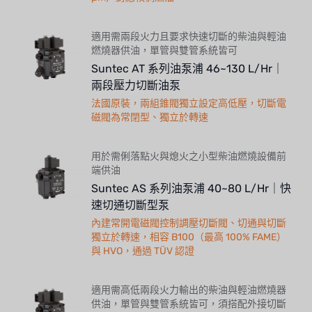
適用需兩段火力且要求快速切斷的柴油與輕油
燃燒器供油，單管與雙管系統皆可
Suntec AT 系列油泵浦 46~130 L/Hr｜
兩段壓力切斷油泵
法國原裝，兩組錐閥獨立設定高低壓，切斷電
磁閥為常閉型、獨立於轉速
用於需俐落點火與熄火之小型柴油燃燒設備前
端供油
Suntec AS 系列油泵浦 40~80 L/Hr｜快
速切通切斷型泵
內建常開電磁閥控制調壓切斷閥、切通與切斷
獨立於轉速，相容 B100（最高 100% FAME）
與 HVO，通過 TÜV 認證
適用需高低兩段火力輸出的柴油與輕油燃燒器
供油，單管與雙管系統皆可，須搭配外接切斷