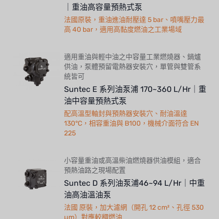
｜重油高容量預熱式泵
法國原裝，重油進油耐壓達 5 bar、噴嘴壓力最
高 40 bar，適用高黏度燃油之工業場域
適用重油與輕中油之中容量工業燃燒器、鍋爐
供油，泵體預留電熱器安裝穴，單管與雙管系
統皆可
Suntec E 系列油泵浦 170~360 L/Hr｜重
油中容量預熱式泵
配高溫型軸封與預熱器安裝穴、耐油溫達
130°C，相容重油與 B100，機械介面符合 EN
225
小容量重油或高溫柴油燃燒器供油模組，適合
預熱油路之現場配置
Suntec D 系列油泵浦46~94 L/Hr｜中重
油高油溫油泵
法國 原裝，加大濾網（開孔 12 cm²、孔徑 530
µm）對應較稠燃油