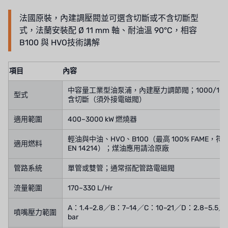
法國原裝，內建調壓閥並可選含切斷或不含切斷型
RUNXIN
式，法蘭安裝配 Ø 11 mm 軸、耐油溫 90°C，相容
B100 與 HVO技術講解
項目
內容
中容量工業型油泵浦，內建壓力調節閥；1000/1001 
型式
含切斷（須外接電磁閥）
適用範圍
400~3000 kW 燃燒器
輕油與中油、HVO、B100（最高 100% FAME，符合 DI
適用燃料
EN 14214）；煤油應用請洽原廠
管路系統
單管或雙管；通常搭配管路電磁閥
流量範圍
170~330 L/Hr
A：1.4–2.8／B：7–14／C：10–21／D：2.8–5.5／F
噴嘴壓力範圍
bar