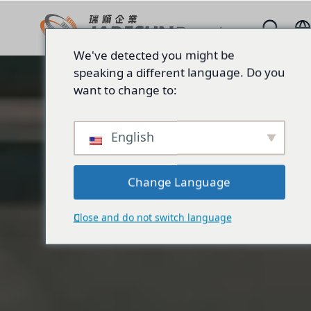
We've detected you might be
speaking a different language. Do you
want to change to:
English
Change Language
Close and do not switch language