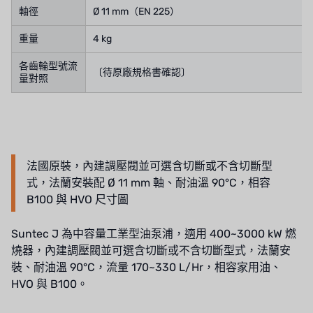
軸徑
Ø 11 mm（EN 225）
重量
4 kg
各齒輪型號流
〔待原廠規格書確認〕
量對照
法國原裝，內建調壓閥並可選含切斷或不含切斷型
式，法蘭安裝配 Ø 11 mm 軸、耐油溫 90°C，相容
B100 與 HVO 尺寸圖
Suntec J 為中容量工業型油泵浦，適用 400~3000 kW 燃
燒器，內建調壓閥並可選含切斷或不含切斷型式，法蘭安
裝、耐油溫 90°C，流量 170~330 L/Hr，相容家用油、
HVO 與 B100。