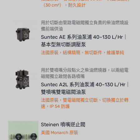
（30 cm²），耐久設計
用於切斷由管路電磁閥獨立負責的柴油燃燒設
備前端供油
Suntec AE 系列油泵浦 40~130 L/Hr｜
基本型無切斷調壓泵
法國原裝，結構精簡、無切斷件，維護單純
用於雙噴嘴分段點火之柴油燃燒器，以兩組電
磁閥獨立啟閉各路噴嘴
Suntec A2L 系列油泵浦 40~130 L/Hr｜
雙噴嘴雙電磁閥油泵
法國原裝，雙電磁閥獨立切斷、切換獨立於轉
速，IP 54 防護
Steinen 噴嘴逆止閥
美國 Monarch 原裝