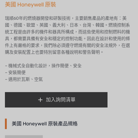
法國 SUNTEC
美國 Honeywell 原裝
英國 PUROLITE
瑞順60年的燃燒器開發和研製技術，主要銷售產品的產地有：美
國、德國、歐盟、英國、義大利、日本、台灣、韓國。燃燒控制系
日本 NOP
統工程是由許多的機件和器具所構成，而這些使用和控制燃料的機
具，都需要具備有安全和穩定的控制功能。因此在設計和使用的條
日本 OLYMPIA
件上有嚴格的要求，我們除必須遵守燃燒有關的安全法規外，在選
購及安裝配置上也要特別留意各種說明和警告聲明。
日本 KATSURA
– 機械式全自動化設計，操作簡便、安全
義大利 BRAHMA
– 安裝簡便
– 適用於瓦斯、空氣
SAGINOMIYA
HONEYWELL
加入詢問清單
AZBIL (YAMATAKE)
OLTREMARE
美國 Honeywell 原裝產品規格
NIPCON