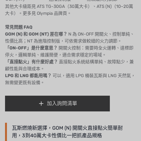
其他大卡級距見
ATS TG-30GA（30萬大卡）
、
ATS (N)（10~20萬
EGO
大卡）
。更多見
Olympia 品牌頁
。
KATO
常見問題 FAQ
GOM (N) 和 GOM (NT) 差在哪？
N 為 ON-OFF 開關火、控制單純、
LECIP
性價比高；NT 為進階控制版，可依需求做較細的火力調節。
「ON-OFF」是什麼意思？
開關火控制：需要時全火運轉、達標即
ATS
停火，邏輯單純、維護簡便，適合需求穩定的場域。
「直接點火」有什麼好處？
直接點火系統結構單純、故障點少，兼
JACOBI
顧性能與合理成本。
LPG 和 LNG 都能用嗎？
可以，適用 LPG 桶裝瓦斯與 LNG 天然氣，
ETATRON
無需變更既有設備。
WAVE CYBER
加入詢問清單
BOSCHINI
NIPPON
瓦斯燃燒新選擇，GOM (N) 開關火直接點火簡單耐
用，3到40萬大卡性價比一把抓產品規格
WL