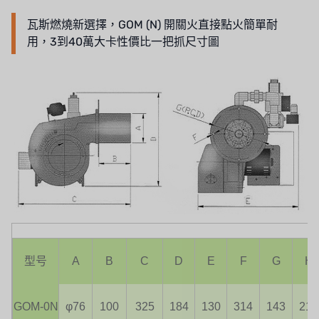
瓦斯燃燒新選擇，GOM (N) 開關火直接點火簡單耐
用，3到40萬大卡性價比一把抓尺寸圖
型号
A
B
C
D
E
F
G
H
GOM-0N
φ76
100
325
184
130
314
143
216