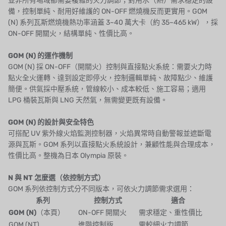
並非所有場域都需要複雜的火力調節；對用水（熱）需求穩定的設
日本 NOP
備，控制單純、耐用好維護的 ON-OFF 燃燒機反而更實用。GOM
(N) 系列瓦斯燃燒機熱功率涵蓋 3~40 萬大卡（約 35~465 kW），採
日本 OLYMPIA
ON-OFF 開關火，結構單純、性價比高。
日本 KATSURA
GOM (N) 的運作機制
GOM (N) 採 ON-OFF（開關火）控制與直接點火系統：需要火力時
義大利 BRAHMA
點火全火運轉、達到設定即停火，控制邏輯單純、故障點少、維護
簡便。供氣採中壓系統，管線較小、成本較低、施工容易；適用
SAGINOMIYA
LPG 桶裝瓦斯與 LNG 天然氣，無需變更既有設備。
HONEYWELL
GOM (N) 的設計與安全特色
可搭配 UV 紫外線火焰監測控制器，火焰異常時自動警報並遮斷電
AZBIL (YAMATAKE)
源與瓦斯。GOM 系列以直接點火系統設計，兼顧性能與合理成本，
性價比高。整機為日本 Olympia 原裝。
OLTREMARE
N 與 NT 怎麼選（依控制方式）
NIPCON
GOM 系列依控制方式分不同版本，可依火力調節需求選用：
系列
控制方式
適合
TROCHOID
GOM (N)
（本頁）
ON-OFF 開關火
需求穩定、重性價比
國產
GOM (NT)
進階控制版
需較細火力調節