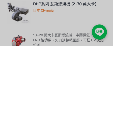
DHP系列 瓦斯燃燒機 (2~70 萬大卡)
日本 Olympia
10~20 萬大卡瓦斯燃燒機｜中壓供氣、LPG／
LNG 皆適用，火力調整範圍廣，可搭 UV 火焰
監測
ATS 系列 瓦斯燃燒機（10~20萬大卡・中
壓供氣）
中小型瓦斯燃燒新選擇，10到20萬大卡剛剛
好，中壓供氣省管線、LPG LNG 通吃
30 萬大卡瓦斯燃燒機｜中壓供氣、火力調整範
圍廣，LPG／LNG 皆適用，可搭 UV 火焰監測
自動遮斷
ATS 瓦斯燃燒機（30萬大卡・中壓供
氣・UV 火焰監測）
瓦斯燃燒新選擇，中壓供氣管線細、施工省，