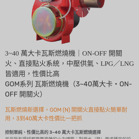
美國 IDEX
美國 CLACK
美國 EMERSON
美國 PENTAIR
3~40 萬大卡瓦斯燃燒機｜ON-OFF 開關
德國 SIEMENS
火、直接點火系統，中壓供氣、LPG／LNG
美國 PULSAFEEDER
皆適用，性價比高
GOM系列 瓦斯燃燒機（3~40萬大卡・ON-
丹麥 DANFOSS
OFF 開關火）
泰國 HAYCARB
瓦斯燃燒新選擇，GOM (N) 開關火直接點火簡單耐
法國 SUNTEC
用，3到40萬大卡性價比一把抓
英國 PUROLITE
控制單純、性價比高的 3~40 萬大卡瓦斯燃燒選擇