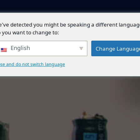
've detected you might be speaking a different languag
產品與解決方案
技術開發
總代理品牌
 you want to change to:
English
Change Languag
ose and do not switch language