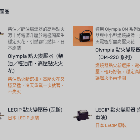
產品
柴油／輕油燃燒器的高壓點火
適用 Olympia OM 系
源｜將電源升壓於電極間產生
器與中小型燃燒設備，
穩定火花、引燃霧化燃料，日
火電極所需高壓火花
本原裝
Olympia 點火變壓
Olympia 點火變壓器（柴
（OM-220 系列）
油／輕油用・高壓點火火
燃燒器點火新選擇，電
花）
壓、輕巧好裝，穩定高
讓起火不再卡關
柴油點火新選擇，高壓火花又
穩又猛，冷天重載一次就著、
不失火
LECIP 點火變壓器 (瓦斯)
LECIP 點火變壓器 (
重油)
日本 LECIP 原裝
日本 LECIP 原裝