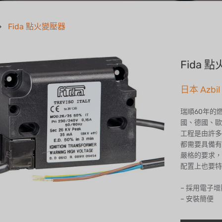
Fida 點火變壓器
Fida 
日本 Azbi
瑞順60年的
國、德國、歐
工程是由許多
都需要具備有
嚴格的要求，
配置上也要特
– 採用電子
– 安裝簡便