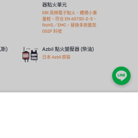
器點火單元
EBI 高頻電子點火、體積小重
量輕，符合 EN 60730-2-5、
RoHS／EMC，替換多款舊型
052F 料號
瓦斯)
Azbil 點火變壓器 (柴油)
日本 Azbil 原裝
人才招募
聯絡我們