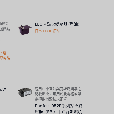
列油燃燒
LECIP 點火變壓器 (重油)
提供點
日本 LECIP 原裝
器
子增
壓火花
適用中小型油與瓦斯燃燒器之
柴油,
間歇點火，可用於雙電極或單
電極對機殼點火配置
Danfoss 052F 系列點火變
壓器（EBI）｜油瓦斯燃燒