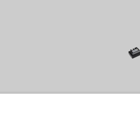
美國 EMERSON
美國 PENTAIR
德國 SIEMENS
美國 PULSAFEEDER
丹麥 DANFOSS
泰國 HAYCARB
法國 SUNTEC
英國 PUROLITE
日本 NOP
日本 OLYMPIA