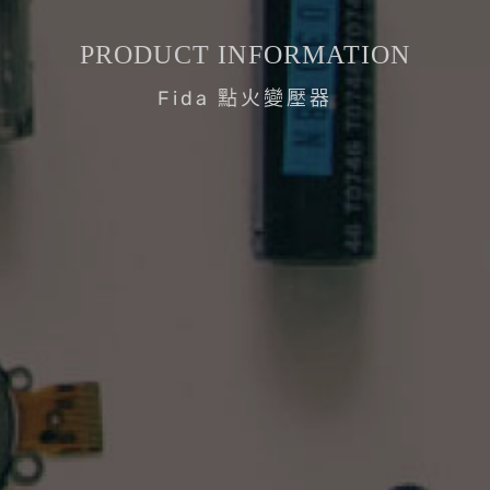
PRODUCT INFORMATION
Fida 點火變壓器