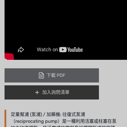
OLTREMARE
NIPCON
TROCHOID
國產
EGO
KATO
下載 PDF
LECIP
加入詢問清單
ATS
JACOBI
定量幫浦 (泵浦) / 加藥機: 往復式泵浦
ETATRON
（reciprocating pump）是一種利用活塞或柱塞在泵