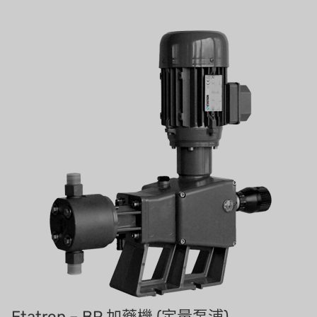
關於瑞順
義大利AQUA
連絡我們
Demo brand
招募經銷商表單
美國 DOW
美國 IDEX
美國 CLACK
美國 EMERSON
美國 PENTAIR
德國 SIEMENS
美國 PULSAFEEDER
丹麥 DANFOSS
Etatron – BP 加藥機 (定量泵浦)