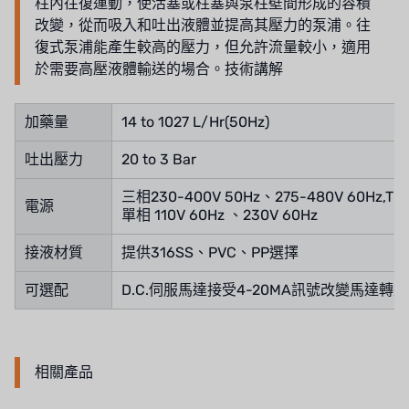
柱內往復運動，使活塞或柱塞與泵柱壁間形成的容積
WAVE CYBER
改變，從而吸入和吐出液體並提高其壓力的泵浦。往
復式泵浦能產生較高的壓力，但允許流量較小，適用
BOSCHINI
於需要高壓液體輸送的場合。技術講解
NIPPON
加藥量
14 to 1027 L/Hr(50Hz)
WL
吐出壓力
20 to 3 Bar
CASH ACME
三相230-400V 50Hz、275-480V 60Hz,TEFC
電源
YAZAKI
單相 110V 60Hz 、230V 60Hz
RUNXIN
接液材質
提供316SS、PVC、PP選擇
可選配
D.C.伺服馬達接受4-20MA訊號改變馬達轉速
相關產品