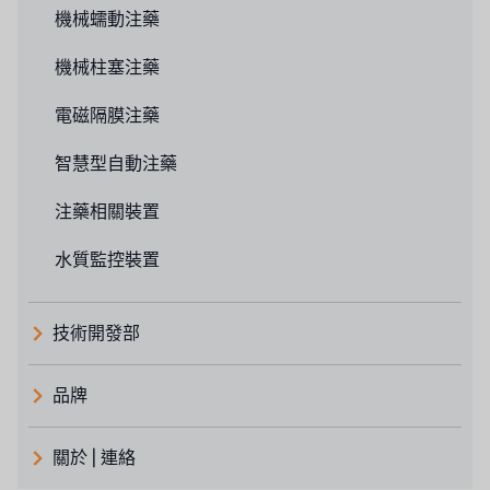
機械蠕動注藥
機械柱塞注藥
電磁隔膜注藥
智慧型自動注藥
注藥相關裝置
水質監控裝置
技術開發部
品牌
義大利 ATLAS
關於 | 連絡
日本 TOHKEMY