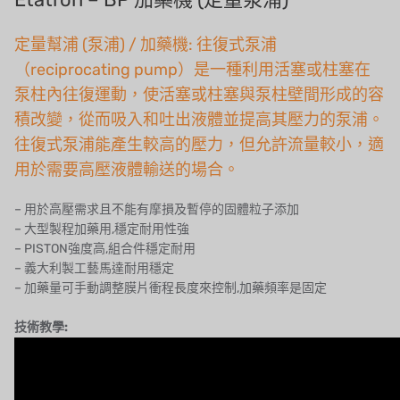
泰國 HAYCARB
定量幫浦 (泵浦) / 加藥機: 往復式泵浦
法國 SUNTEC
（reciprocating pump）是一種利用活塞或柱塞在
泵柱內往復運動，使活塞或柱塞與泵柱壁間形成的容
英國 PUROLITE
積改變，從而吸入和吐出液體並提高其壓力的泵浦。
日本 NOP
往復式泵浦能產生較高的壓力，但允許流量較小，適
用於需要高壓液體輸送的場合。
日本 OLYMPIA
– 用於高壓需求且不能有摩損及暫停的固體粒子添加
日本 KATSURA
– 大型製程加藥用,穩定耐用性強
– PISTON強度高,組合件穩定耐用
義大利 BRAHMA
– 義大利製工藝馬達耐用穩定
– 加藥量可手動調整膜片衝程長度來控制,加藥頻率是固定
SAGINOMIYA
技術教學:
HONEYWELL
AZBIL (YAMATAKE)