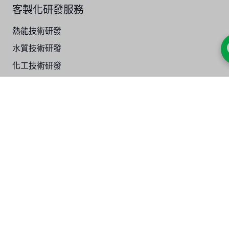
客製化研發服務
熱能技術研發
水質技術研發
化工技術研發
聯絡地址
台北市中正區
重慶南路一段121號
客戶服務
電話
02-2331-1097
傳真
02-2331-9629
電郵
info@jadesun.com
技術教學 YouTube 影片