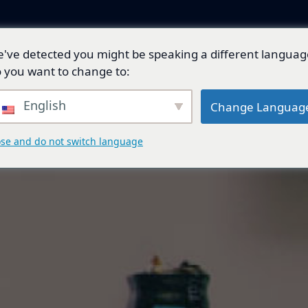
've detected you might be speaking a different languag
產品與解決方案
技術開發
總代理品牌
 you want to change to:
English
Change Languag
ose and do not switch language