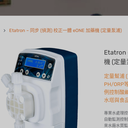
Etatron – 同步 (偵測) 校正一體 eONE 加藥機 (定量泵浦)
Etatro
機 (定量
定量幫浦 
PH/OR
例控制酸
水塔與食
專業水處理控制
自動監測控制
來水廠水質監