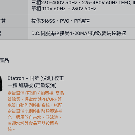
三相230-400V 50Hz、275-480V 60Hz,TEFC, I
單相 110V 60Hz 、230V 60Hz
材質
提供316SS、PVC、PP選擇
配
D.C.伺服馬達接受4-20MA訊號改變馬達轉速
產品
Etatron – 同步 (偵測) 校正
一體 加藥機 (定量泵浦)
定量幫浦 (泵浦) / 加藥機: 高品
質餘氯、導電度與PH/ORP等
水質自動監測控制系統，搭配
定量幫浦比例控制酸鹼藥液補
充，適用於自來水、游泳池、
冷卻水塔與食品容器殺菌系
統。