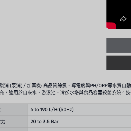
幫浦 (泵浦) / 加藥機: 高品質餘氯、導電度與PH/ORP等
充，適用於自來水、游泳池、冷卻水塔與食品容器殺菌系統。技
量
6 to 190 L/Hr(50Hz)
壓力
20 to 3.5 Bar