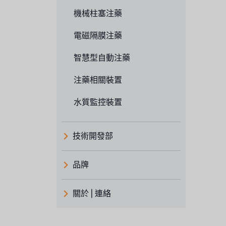
機械柱塞注藥
電磁隔膜注藥
智慧型自動注藥
注藥相關裝置
水質監控裝置
技術開發部
品牌
義大利 ATLAS
關於 | 連絡
日本 TOHKEMY
關於瑞順