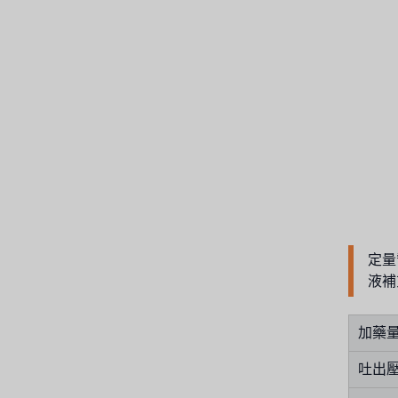
義大利AQUA
連絡我們
Demo brand
招募經銷商表單
美國 DOW
美國 IDEX
美國 CLACK
美國 EMERSON
美國 PENTAIR
定量
德國 SIEMENS
液補
美國 PULSAFEEDER
加藥
丹麥 DANFOSS
吐出
泰國 HAYCARB