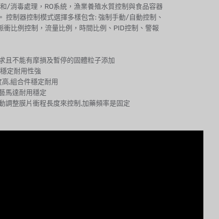
和/消毒處理，RO系統，漁業養殖水質控制與食品容器
。 控制器控制模式選擇多樣包含: 強制手動/自動控制、
時，脈衝比例控制，流量比例，時間比例、PID控制、警報
需求且不能有摩損及暫停的固體粒子添加
,穩定耐用性強
N強度高,組合件穩定耐用
工藝馬達耐用穩定
手動調整膜片衝程長度來控制,加藥頻率是固定