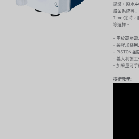
鍋爐，廢水中
殺菌系統等…
Timer定
等選擇。
– 用於高壓
– 製程加藥用
– PISTO
– 義大利製
– 加藥量可
技術教學: