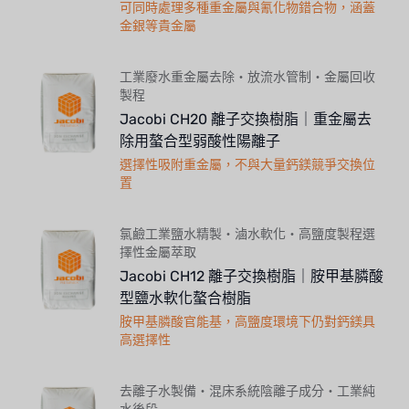
可同時處理多種重金屬與氰化物錯合物，涵蓋
金銀等貴金屬
工業廢水重金屬去除・放流水管制・金屬回收
製程
Jacobi CH20 離子交換樹脂｜重金屬去
除用螯合型弱酸性陽離子
選擇性吸附重金屬，不與大量鈣鎂競爭交換位
置
氯鹼工業鹽水精製・滷水軟化・高鹽度製程選
擇性金屬萃取
Jacobi CH12 離子交換樹脂｜胺甲基膦酸
型鹽水軟化螯合樹脂
胺甲基膦酸官能基，高鹽度環境下仍對鈣鎂具
高選擇性
去離子水製備・混床系統陰離子成分・工業純