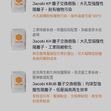
Jacobi KP 離子交換樹脂｜大孔型強酸性
陽離子・耐有機物污染
大孔結構耐有機物污染，操作溫度可達 120°C
工業除鹼系統・除鹽前段配置・高鹼度原水前
處理
Jacobi KH 離子交換樹脂｜大孔型弱酸性
陽離子・工業除鹼軟化
再生酸用量接近化學計量比，可大幅降低除鹽
系統的藥劑成本
逆流再生軟化與除鹽陽床・高流量工業系統・
壓損敏感配置
Jacobi K8UB 離子交換樹脂｜均球型強
酸性陽離子・低壓損高再生效率
窄粒徑分布，壓損較低、交換帶較短、再生劑
利用率較高