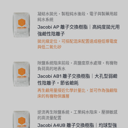
凝結水拋光・製程純水後段・電子與製藥用超
純水系統
Jacobi AP 離子交換樹脂｜高純度拋光用
強鹼性陰離子
拋光級定位，可搭配混床配置達成極低導電度
與低二氧化矽
除鹽系統陰床前段・高鹽度原水處理・有機物
負荷高的地表水
Jacobi AB1 離子交換樹脂｜大孔型弱鹼
性陰離子・節省鹼耗
再生鹼用量接近化學計量比，並可作為強鹼陰
床的有機物保護層
逆流再生除鹽系統・工業純水陰床・壓損敏感
的高流量配置
Jacobi A4UB 離子交換樹脂｜均球型強