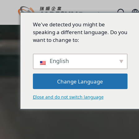
We've detected you might be
speaking a different language. Do you
want to change to:
English
Change Language
Close and do not switch language