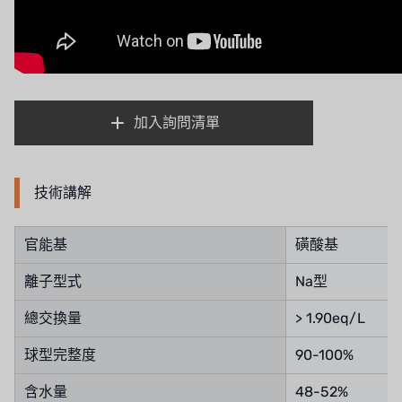
加入詢問清單
技術講解
官能基
磺酸基
離子型式
Na型
總交換量
> 1.90eq/L
球型完整度
90-100%
含水量
48-52%