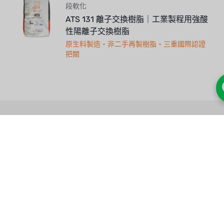
段軟化
ATS 131 離子交換樹脂｜工業製程用強酸
性陽離子交換樹脂
原生料製造・非二手再製樹脂・三重國際認證
把關
人才招募
聯絡我們