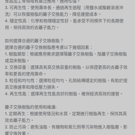
食品加工等領域有廣泛應用，適用性強。
3. 可再生性：使用壽命長，通過再生過程（用鹽水或酸鹼溶液沖
國產
洗）可以恢復樹脂的離子交換能力，降低運營成本。
4. 穩定性高：化學和物理穩定性好，能承受不同條件下的長期使
EGO
用，保持高效的去離子能力。
KATO
如何選擇合適的離子交換樹脂？
選擇合適的離子交換樹脂應考慮以下幾個因素：
LECIP
1. 樹脂類型：根據應用需求選擇陽離子交換樹脂、陰離子交換樹脂
或混床樹脂。
ATS
2. 交換容量：選擇具有高交換容量的樹脂，以保證更高的去離子效
率和更長的使用壽命。
JACOBI
3. 粒徑和均勻性：選擇粒徑均勻、孔隙結構穩定的樹脂，有助於提
高交換速率和降低壓力損失。
ETATRON
4. 再生性能：選擇再生性能良好的樹脂，確保經濟高效的運營。
WAVE CYBER
離子交換樹脂的使用和維護:
1. 定期再生：根據使用情況和水質，定期進行樹脂再生，保持其高
BOSCHINI
效去離子能力。
2. 防止污染：避免油脂、有機物和氧化劑等污染物進入樹脂層，影
NIPPON
響交換效果。