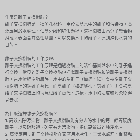
英國 PUROLITE
日本 NOP
什麼是離子交換樹脂？
離子交換樹脂是一種多孔材料，用於去除水中的離子和污染物，廣
日本 OLYMPIA
泛應用於水處理、化學分離和純化過程。這種樹脂由高分子聚合物
組成，表面含有活性基團，可以交換水中的離子，達到純化水質的
日本 KATSURA
目的。
義大利 BRAHMA
離子交換樹脂的工作原理:
離子交換樹脂的工作原理是通過樹脂上的活性基團與水中的離子進
SAGINOMIYA
行交換。常見的離子交換樹脂包括陽離子交換樹脂和陰離子交換樹
脂。當水流經樹脂層時，水中的陽離子（如鈣、鎂）會被陽離子交
HONEYWELL
換樹脂上的鈉離子替代，而陰離子（如硫酸根、氯離子）則會被陰
離子交換樹脂上的氫氧根離子替代。這樣，水中的硬度和污染物得
AZBIL (YAMATAKE)
以去除。
OLTREMARE
為什麼選擇離子交換樹脂？
1. 高效去除污染物：離子交換樹脂能有效去除水中的鈣、鎂等硬度
NIPCON
離子，以及硝酸鹽、砷等有害污染物，提供高質量的純淨水。
2. 廣泛應用：離子交換樹脂在家庭用水軟化、工業水處理、制藥和
TROCHOID