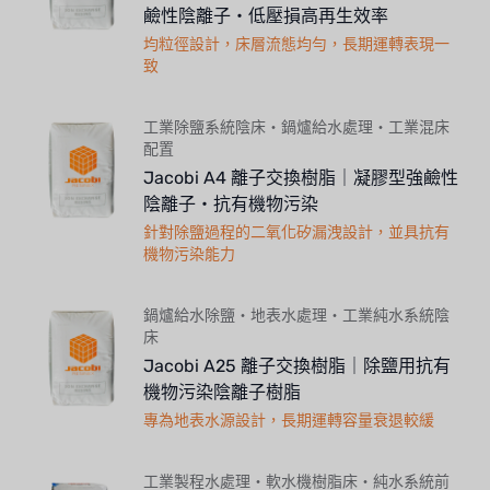
鹼性陰離子・低壓損高再生效率
均粒徑設計，床層流態均勻，長期運轉表現一
致
工業除鹽系統陰床・鍋爐給水處理・工業混床
配置
Jacobi A4 離子交換樹脂｜凝膠型強鹼性
陰離子・抗有機物污染
針對除鹽過程的二氧化矽漏洩設計，並具抗有
機物污染能力
鍋爐給水除鹽・地表水處理・工業純水系統陰
床
Jacobi A25 離子交換樹脂｜除鹽用抗有
機物污染陰離子樹脂
專為地表水源設計，長期運轉容量衰退較緩
工業製程水處理・軟水機樹脂床・純水系統前