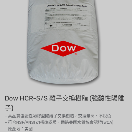
美國 DOW
美國 IDEX
美國 CLACK
美國 EMERSON
美國 PENTAIR
德國 SIEMENS
美國 PULSAFEEDER
丹麥 DANFOSS
Dow HCR-S/S 離子交換樹脂 (強酸性陽離
泰國 HAYCARB
子)
– 高品質強酸性凝膠型陽離子交換樹脂，交換量高、不脫色
法國 SUNTEC
– 符合NSF/ANSI 61標準認證，通過美國水質協會認證(WQA)
– 原產地：美國