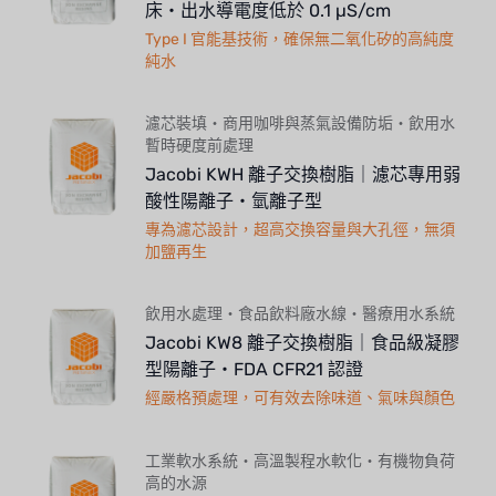
床・出水導電度低於 0.1 µS/cm
Type I 官能基技術，確保無二氧化矽的高純度
純水
濾芯裝填・商用咖啡與蒸氣設備防垢・飲用水
暫時硬度前處理
Jacobi KWH 離子交換樹脂｜濾芯專用弱
酸性陽離子・氫離子型
專為濾芯設計，超高交換容量與大孔徑，無須
加鹽再生
飲用水處理・食品飲料廠水線・醫療用水系統
Jacobi KW8 離子交換樹脂｜食品級凝膠
型陽離子・FDA CFR21 認證
經嚴格預處理，可有效去除味道、氣味與顏色
工業軟水系統・高溫製程水軟化・有機物負荷
高的水源