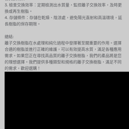
3. 檢查交換效率：定期檢測出水質量，監控離子交換效率，及時更
WL
換或再生樹脂。
4. 存儲條件：存儲在乾燥、陰涼處，避免陽光直射和高溫環境，延
CASH ACME
長樹脂的保存期限。
YAZAKI
總結:
離子交換樹脂在水處理和純化過程中發揮著至關重要的作用。選擇
RUNXIN
合適的樹脂並進行正確的維護，可以有效提高水質，滿足各種應用
需求。如果您正在尋找高品質的離子交換樹脂，我們的產品將是您
的理想選擇。我們提供多種類型和規格的離子交換樹脂，滿足不同
的需求，歡迎選購！