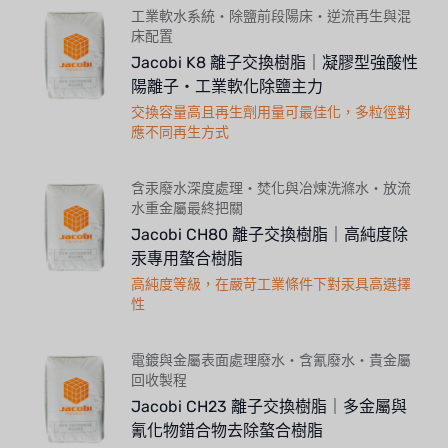
工業軟水系統・除鹽前段陽床・逆流再生與混
床配置
Jacobi K8 離子交換樹脂｜凝膠型強酸性
陽離子・工業軟化除鹽主力
交換容量高且再生劑用量可最佳化，多粒徑對
應不同再生方式
含汞廢水深度處理・焚化與冶煉洗滌水・放流
水重金屬最終把關
Jacobi CH80 離子交換樹脂｜高純度除
汞專用螯合樹脂
高純度等級，在嚴苛工業條件下對汞具高選擇
性
電鍍與金屬表面處理廢水・含氰廢水・貴金屬
回收製程
Jacobi CH23 離子交換樹脂｜多金屬與
氰化物錯合物去除螯合樹脂