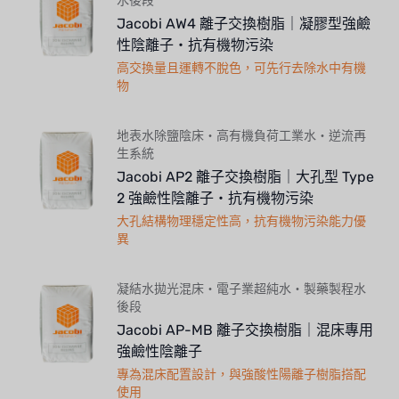
水後段
Jacobi AW4 離子交換樹脂｜凝膠型強鹼
性陰離子・抗有機物污染
高交換量且運轉不脫色，可先行去除水中有機
物
地表水除鹽陰床・高有機負荷工業水・逆流再
生系統
Jacobi AP2 離子交換樹脂｜大孔型 Type
2 強鹼性陰離子・抗有機物污染
大孔結構物理穩定性高，抗有機物污染能力優
異
凝結水拋光混床・電子業超純水・製藥製程水
後段
Jacobi AP-MB 離子交換樹脂｜混床專用
強鹼性陰離子
專為混床配置設計，與強酸性陽離子樹脂搭配
使用