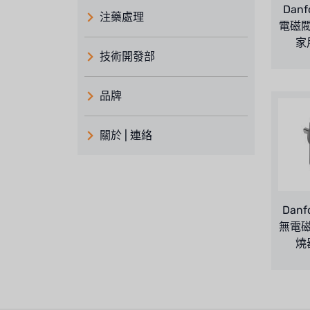
Danf
注藥處理
電磁
家用
技術開發部
品牌
義大利 ATLAS
關於 | 連絡
日本 TOHKEMY
關於瑞順
義大利AQUA
連絡我們
Danfo
Demo brand
招募經銷商表單
無電
美國 DOW
燒器
美國 IDEX
美國 CLACK