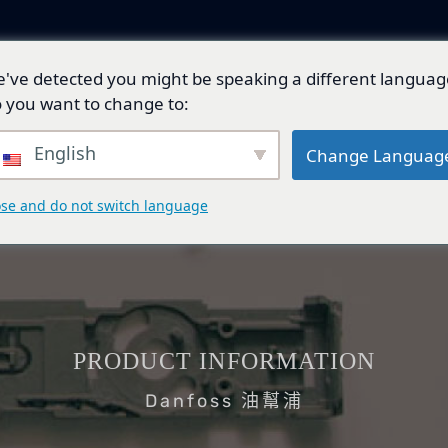
've detected you might be speaking a different languag
產品與解決方案
技術開發
總代理品牌
 you want to change to:
English
Change Languag
ose and do not switch language
PRODUCT INFORMATION
Danfoss 油幫浦