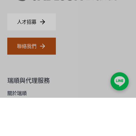
日本 OLYMPIA
日本 KATSURA
人才招募
義大利 BRAHMA
SAGINOMIYA
聯絡我們
HONEYWELL
AZBIL (YAMATAKE)
瑞順與代理服務
OLTREMARE
關於瑞順
NIPCON
總代理服務
TROCHOID
產品與解決方案
國產
熱能解決方案