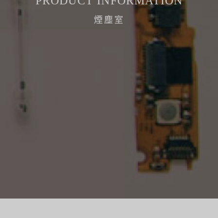
PRODUCT INFORMATION
煙塵室