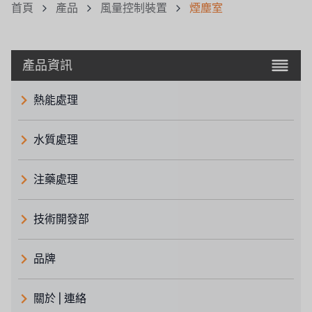
首頁
產品
風量控制裝置
煙塵室
產品資訊
熱能處理
水質處理
注藥處理
技術開發部
品牌
義大利 ATLAS
關於 | 連絡