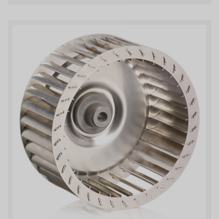
日本 TOHKEMY
關於瑞順
義大利AQUA
連絡我們
Demo brand
招募經銷商表單
美國 DOW
美國 IDEX
美國 CLACK
美國 EMERSON
美國 PENTAIR
德國 SIEMENS
美國 PULSAFEEDER
丹麥 DANFOSS