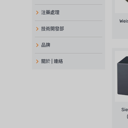
注藥處理
We
技術開發部
品牌
義大利 ATLAS
關於 | 連絡
日本 TOHKEMY
關於瑞順
義大利AQUA
連絡我們
Demo brand
招募經銷商表單
美國 DOW
Si
美國 IDEX