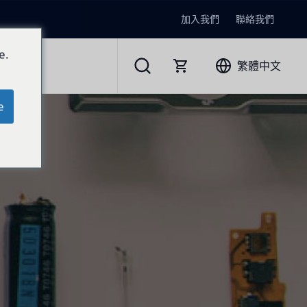
加入我們
聯絡我們
e.
繁體中文
e