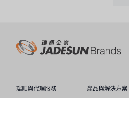
美國 CLACK
美國 EMERSON
美國 PENTAIR
德國 SIEMENS
美國 PULSAFEEDER
丹麥 DANFOSS
泰國 HAYCARB
瑞順與代理服務
產品與解決方案
法國 SUNTEC
關於瑞順
熱能解決方案
英國 PUROLITE
總代理服務
水質解決方案
日本 NOP
化工解決方案
日本 OLYMPIA