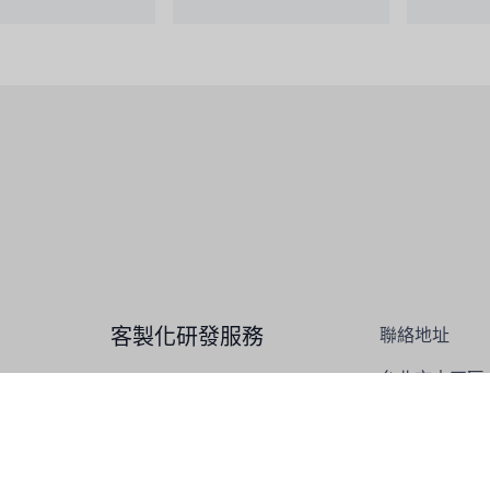
客製化研發服務
聯絡地址
台北市中正區
熱能技術研發
重慶南路一段1
水質技術研發
化工技術研發