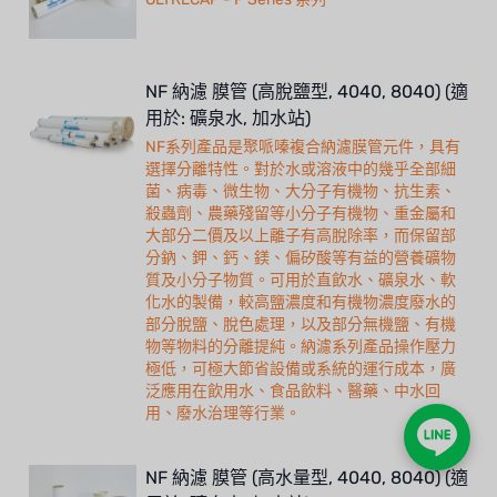
NF 納濾 膜管 (高脫鹽型, 4040, 8040) (適
用於: 礦泉水, 加水站)
NF系列產品是聚哌嗪複合納濾膜管元件，具有
選擇分離特性。對於水或溶液中的幾乎全部細
菌、病毒、微生物、大分子有機物、抗生素、
殺蟲劑、農藥殘留等小分子有機物、重金屬和
大部分二價及以上離子有高脫除率，而保留部
分鈉、鉀、鈣、鎂、偏矽酸等有益的營養礦物
質及小分子物質。可用於直飲水、礦泉水、軟
化水的製備，較高鹽濃度和有機物濃度廢水的
部分脫鹽、脫色處理，以及部分無機鹽、有機
物等物料的分離提純。納濾系列產品操作壓力
極低，可極大節省設備或系統的運行成本，廣
泛應用在飲用水、食品飲料、醫藥、中水回
用、廢水治理等行業。
NF 納濾 膜管 (高水量型, 4040, 8040) (適