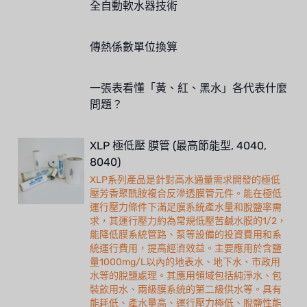
全自動軟水器技術
傳熱係數單位換算
一張表看懂「黃、紅、黑水」各代表什麼
問題？
XLP 極低壓 膜管 (最高節能型, 4040,
8040)
XLP系列產品是針對高水通量需求開發的極低
壓芳香聚酰胺複合反滲透膜管元件。能在極低
運行壓力條件下滿足膜系統產水量和脫鹽率需
求，其運行壓力約為常規低壓苦鹹水膜的1/2，
能降低膜系統管路、泵等設備的投資費用和系
統運行費用，提高經濟效益。主要應用於含鹽
量1000mg/L以內的地表水、地下水、市政用
水等的脫鹽處理。其應用領域包括純淨水、包
裝飲用水、兩級膜系統的第二級供水等。具有
能耗低、產水量高、運行壓力極低、脫鹽性能