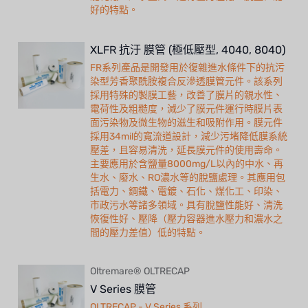
好的特點。
XLFR 抗汙 膜管 (極低壓型, 4040, 8040)
FR系列產品是開發用於復雜進水條件下的抗污
染型芳香聚酰胺複合反滲透膜管元件。該系列
採用特殊的製膜工藝，改善了膜片的親水性、
電荷性及粗糙度，減少了膜元件運行時膜片表
面污染物及微生物的滋生和吸附作用。膜元件
採用34mil的寬流道設計，減少污堵降低膜系統
壓差，且容易清洗，延長膜元件的使用壽命。
主要應用於含鹽量8000mg/L以內的中水、再
生水、廢水、RO濃水等的脫鹽處理。其應用包
括電力、鋼鐵、電鍍、石化、煤化工、印染、
市政污水等諸多領域。具有脫鹽性能好、清洗
恢復性好、壓降（壓力容器進水壓力和濃水之
間的壓力差值）低的特點。
Oltremare® OLTRECAP
V Series 膜管
OLTRECAP - V Series 系列