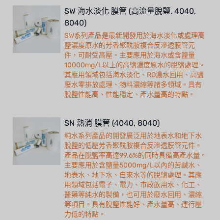
SW 海水淡化 膜管 (高流量脫鹽, 4040,
8040)
SW系列產品是最新開發用於海水淡化或處理高
鹽濃度原水的芳香聚酰胺複合反滲透膜管元
件，可耐受高壓。主要應用於海水或含鹽量
10000mg/L以上的高鹽濃度原水的脫鹽處理。
其應用領域包括海水淡化、RO濃水回用、高鹽
廢水零排放處理、物料濃縮等諸多領域。具有
脫鹽性能高、性能穩定、產水量高的特點。
SN 熱消 膜管 (4040, 8040)
純水系列產品的開發廣泛用於地表水和地下水
脫鹽的低壓芳香聚酰胺複合反滲透膜管元件。
產品在脫鹽率高達99.6%的同時具備高產水量。
主要應用於含鹽量5000mg/L以內的苦鹹水、
地表水、地下水、自來水等的脫鹽處理。其應
用領域包括電子、電力、市政飲用水、化工、
醫藥等純水的製備，也可用於廢水回用、濃縮
等項目。具有脫鹽性能好、產水量高、運行壓
力低的特點。