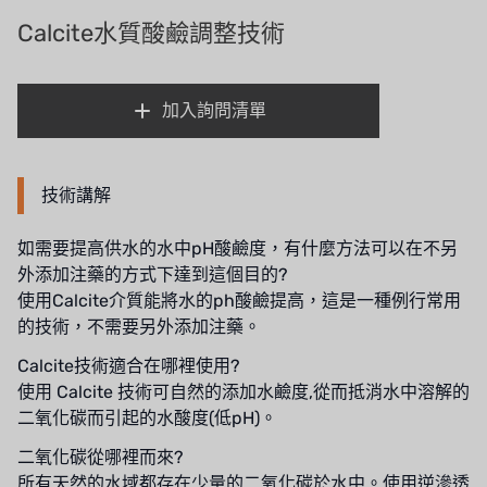
義大利AQUA
Calcite水質酸鹼調整技術
連絡我們
美國 DOW
招募經銷商表單
加入詢問清單
美國 IDEX
美國 CLACK
技術講解
美國 EMERSON
如需要提高供水的水中pH酸鹼度，有什麼方法可以在不另
美國 PENTAIR
外添加注藥的方式下達到這個目的?
使用Calcite介質能將水的ph酸鹼提高，這是一種例行常用
德國 SIEMENS
的技術，不需要另外添加注藥。
美國 PULSAFEEDER
Calcite技術適合在哪裡使用?
使用 Calcite 技術可自然的添加水鹼度,從而抵消水中溶解的
丹麥 DANFOSS
二氧化碳而引起的水酸度(低pH)。
泰國 HAYCARB
二氧化碳從哪裡而來?
所有天然的水域都存在少量的二氧化碳於水中。使用逆滲透