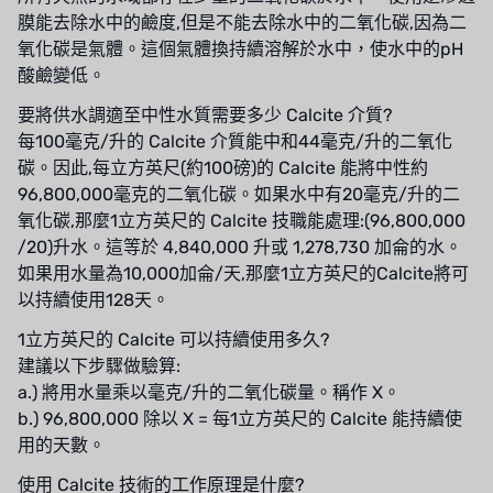
法國 SUNTEC
膜能去除水中的鹼度,但是不能去除水中的二氧化碳,因為二
氧化碳是氣體。這個氣體換持續溶解於水中，使水中的pH
美國 PUROLITE
酸鹼變低。
日本 NOP
要將供水調適至中性水質需要多少 Calcite 介質?
每100毫克/升的 Calcite 介質能中和44毫克/升的二氧化
日本 OLYMPIA
碳。因此,每立方英尺(約100磅)的 Calcite 能將中性約
96,800,000毫克的二氧化碳。如果水中有20毫克/升的二
日本 KATSURA
氧化碳,那麼1立方英尺的 Calcite 技職能處理:(96,800,000
/20)升水。這等於 4,840,000 升或 1,278,730 加侖的水。
義大利 BRAHMA
如果用水量為10,000加侖/天,那麼1立方英尺的Calcite將可
以持續使用128天。
SAGINOMIYA
1立方英尺的 Calcite 可以持續使用多久?
HONEYWELL
建議以下步驟做驗算:
a.) 將用水量乘以毫克/升的二氧化碳量。稱作 X。
AZBIL (YAMATAKE)
b.) 96,800,000 除以 X = 每1立方英尺的 Calcite 能持續使
用的天數。
OLTREMARE
使用 Calcite 技術的工作原理是什麼?