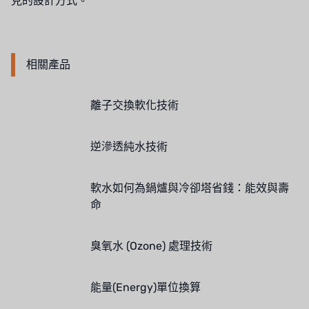
見的設計方式。
NIPPON
WL
相關產品
CASH ACME
離子交換軟化技術
YAZAKI
逆滲透純水技術
RUNXIN
軟水如何為鍋爐與冷卻塔省錢：能效與壽
命
臭氧水 (Ozone) 處理技術
能量(Energy)單位換算