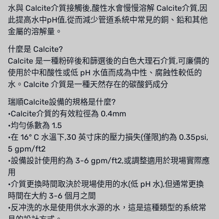
NIPCON
水與 Calcite介質接觸後,酸性水會慢慢溶解 Calcite介質,因
此提高水中pH值,從而減少管道系統中常見的銅、鉛和其他
TROCHOID
金屬的溶解量。
國產
什麼是 Calcite?
Calcite 是一種粉碎後和篩選後的白色大理石介質,可廉價的
EGO
使用於中和酸性或低 pH 水值而成為中性、腐蝕性較低的
水。Calcite 介質是一種天然存在的碳酸鈣成分
KATO
瑞順Calcite設備的規格是什麼?
LECIP
•Calcite介質的有效粒徑為 0.4mm
•均勻係數為 1.5
ATS
•在 16° C 水溫下,30 英寸床的壓力損失(僅限)約為 0.35psi,
5 gpm/ft2
JACOBI
•設備設計使用約為 3-6 gpm/ft2,或調整適用於現場實際應
用
ETATRON
•介質更換時間取決於現場使用的水(低 pH 水),但通常更換
WAVE CYBER
時間在大約 3-6 個月之間
•反冲洗的水是使用供水水源的水，這是這種類型的系統常
BOSCHINI