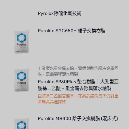
Pyrolox除硫化氫技術
Purolite SGC650H 離子交換樹脂
工業廢水重金屬去除・電鍍與酸洗廢液金屬回
收・氯鹼製程鹽水精製
Purolite S930Plus 螯合樹脂｜大孔型亞
胺基二乙酸・重金屬去除與鹽水精製
亞胺基二乙酸官能基，在高鈣鎂背景下仍對重
金屬具高選擇性
Purolite MB400 離子交換樹脂 (混床式)