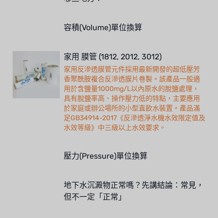
容積(Volume)單位換算
家用 膜管 (1812, 2012, 3012)
家用反滲透膜管元件採用最新開發的超低壓芳
香聚酰胺複合反滲透膜片卷製。該產品一般適
用於含鹽量1000mg/L以內原水的脫鹽處理，
具有脫鹽率高、操作壓力低的特點，主要應用
於家庭或辦公場所的小型直飲水裝置。產品滿
足GB34914-2017《反滲透淨水機水效限定值及
水效等級》中三級以上水效要求。
壓力(Pressure)單位換算
地下水沉澱物正常嗎？先講結論：常見，
但不一定「正常」