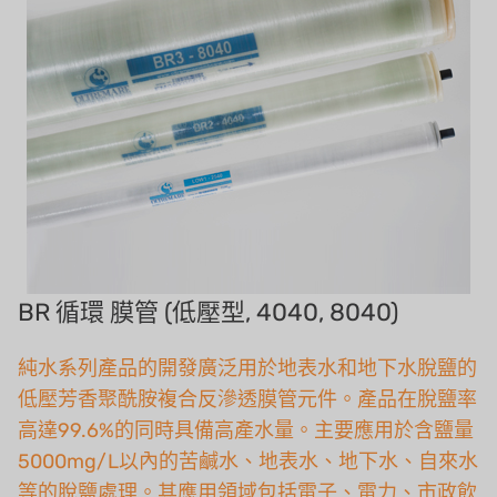
美國 IDEX
美國 CLACK
美國 EMERSON
美國 PENTAIR
德國 SIEMENS
美國 PULSAFEEDER
丹麥 DANFOSS
BR 循環 膜管 (低壓型, 4040, 8040)
泰國 HAYCARB
純水系列產品的開發廣泛用於地表水和地下水脫鹽的
法國 SUNTEC
低壓芳香聚酰胺複合反滲透膜管元件。產品在脫鹽率
高達99.6%的同時具備高產水量。主要應用於含鹽量
英國 PUROLITE
5000mg/L以內的苦鹹水、地表水、地下水、自來水
日本 NOP
等的脫鹽處理。其應用領域包括電子、電力、市政飲