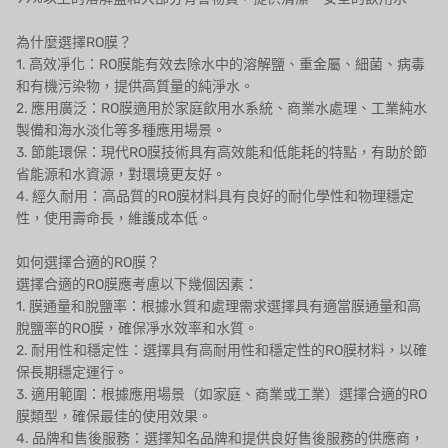
CASH ACME
為什麼選擇RO膜？
1. 高效凈化：RO膜能有效去除水中的溶解鹽、重金屬、細菌、病毒
YAZAKI
和有機污染物，提供高質量的純淨水。
2. 應用廣泛：RO膜適用於家庭飲用水系統、商業水處理、工業純水
RUNXIN
製備和海水淡化等多種應用場景。
3. 節能環保：現代RO膜技術具有高效能和低能耗的特點，有助於節
省能源和水資源，對環境更友好。
4. 經久耐用：高品質的RO膜材料具有良好的耐化學性和物理穩定
性，使用壽命長，維護成本低。
如何選擇合適的RO膜？
選擇合適的RO膜應考慮以下幾個因素：
1. 膜通量和脫鹽率：根據水質和處理需求選擇具有適當膜通量和高
脫鹽率的RO膜，確保凈水效率和水質。
2. 耐用性和穩定性：選擇具有高耐用性和穩定性的RO膜材料，以確
保長期穩定運行。
3. 適用範圍：根據應用場景（如家庭、商業或工業）選擇合適的RO
膜類型，確保最佳的使用效果。
4. 品牌和售後服務：選擇知名品牌和提供良好售後服務的供應商，