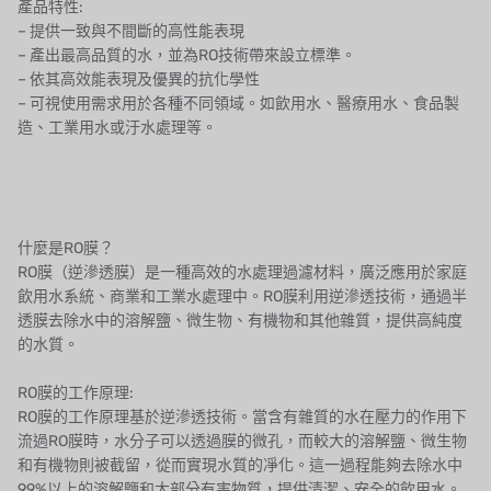
產品特性:
– 提供一致與不間斷的高性能表現
EGO
– 產出最高品質的水，並為RO技術帶來設立標準。
– 依其高效能表現及優異的抗化學性
KATO
– 可視使用需求用於各種不同領域。如飲用水、醫療用水、食品製
造、工業用水或汙水處理等。
LECIP
ATS
JACOBI
什麼是RO膜？
RO膜（逆滲透膜）是一種高效的水處理過濾材料，廣泛應用於家庭
ETATRON
飲用水系統、商業和工業水處理中。RO膜利用逆滲透技術，通過半
透膜去除水中的溶解鹽、微生物、有機物和其他雜質，提供高純度
WAVE CYBER
的水質。
BOSCHINI
RO膜的工作原理:
RO膜的工作原理基於逆滲透技術。當含有雜質的水在壓力的作用下
NIPPON
流過RO膜時，水分子可以透過膜的微孔，而較大的溶解鹽、微生物
和有機物則被截留，從而實現水質的凈化。這一過程能夠去除水中
WL
99%以上的溶解鹽和大部分有害物質，提供清潔、安全的飲用水。