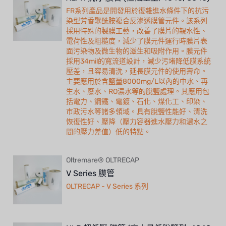
FR系列產品是開發用於復雜進水條件下的抗污
染型芳香聚酰胺複合反滲透膜管元件。該系列
採用特殊的製膜工藝，改善了膜片的親水性、
電荷性及粗糙度，減少了膜元件運行時膜片表
面污染物及微生物的滋生和吸附作用。膜元件
採用34mil的寬流道設計，減少污堵降低膜系統
壓差，且容易清洗，延長膜元件的使用壽命。
主要應用於含鹽量8000mg/L以內的中水、再
生水、廢水、RO濃水等的脫鹽處理。其應用包
括電力、鋼鐵、電鍍、石化、煤化工、印染、
市政污水等諸多領域。具有脫鹽性能好、清洗
恢復性好、壓降（壓力容器進水壓力和濃水之
間的壓力差值）低的特點。
Oltremare® OLTRECAP
V Series 膜管
OLTRECAP - V Series 系列