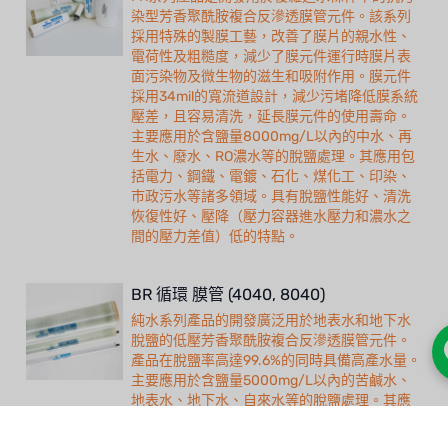
染型芳香聚酰胺複合反滲透膜管元件。該系列
採用特殊的製膜工藝，改善了膜片的親水性、
電荷性及粗糙度，減少了膜元件運行時膜片表
面污染物及微生物的滋生和吸附作用。膜元件
採用34mil的寬流道設計，減少污堵降低膜系統
壓差，且容易清洗，延長膜元件的使用壽命。
主要應用於含鹽量8000mg/L以內的中水、再
生水、廢水、RO濃水等的脫鹽處理。其應用包
括電力、鋼鐵、電鍍、石化、煤化工、印染、
市政污水等諸多領域。具有脫鹽性能好、清洗
恢復性好、壓降（壓力容器進水壓力和濃水之
間的壓力差值）低的特點。
BR 循環 膜管 (4040, 8040)
純水系列產品的開發廣泛用於地表水和地下水
脫鹽的低壓芳香聚酰胺複合反滲透膜管元件。
產品在脫鹽率高達99.6%的同時具備高產水量。
主要應用於含鹽量5000mg/L以內的苦鹹水、
地表水、地下水、自來水等的脫鹽處理。其應
用領域包括電子、電力、市政飲用水、化工、
醫藥等純水的製備，也可用於廢水回用、濃縮