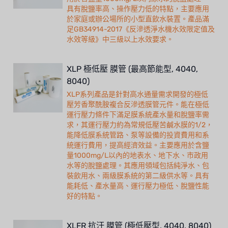
具有脫鹽率高、操作壓力低的特點，主要應用
於家庭或辦公場所的小型直飲水裝置。產品滿
足GB34914-2017《反滲透淨水機水效限定值及
水效等級》中三級以上水效要求。
XLP 極低壓 膜管 (最高節能型, 4040,
8040)
XLP系列產品是針對高水通量需求開發的極低
壓芳香聚酰胺複合反滲透膜管元件。能在極低
運行壓力條件下滿足膜系統產水量和脫鹽率需
求，其運行壓力約為常規低壓苦鹹水膜的1/2，
能降低膜系統管路、泵等設備的投資費用和系
統運行費用，提高經濟效益。主要應用於含鹽
量1000mg/L以內的地表水、地下水、市政用
水等的脫鹽處理。其應用領域包括純淨水、包
裝飲用水、兩級膜系統的第二級供水等。具有
能耗低、產水量高、運行壓力極低、脫鹽性能
好的特點。
XLFR 抗汙 膜管 (極低壓型, 4040, 8040)