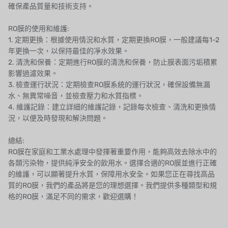
確保產品質量和技術支持。
RO膜的使用和維護:
1. 定期更換：根據使用情況和水質，定期更換RO膜，一般建議每1-2
年更換一次，以保持最佳的凈水效果。
2. 清洗和保養：定期進行RO膜的清洗和保養，防止膜表面污垢積累
影響過濾效果。
3. 檢查運行狀況：定期檢查RO膜系統的運行狀況，確保設備無漏
水、無異常噪音，並檢查壓力和水質指標。
4. 維護記錄：建立詳細的維護記錄，記錄每次檢查、清洗和更換情
況，以便及時發現和解決問題。
總結:
RO膜在家庭和工業水處理中發揮著重要作用，能夠高效去除水中的
各類污染物，提供純淨安全的飲用水。選擇合適的RO膜並進行正確
的維護，可以顯著提升水質，保障用水安全。如果您正在尋找高品
質的RO膜，我們的產品將是您的理想選擇。我們提供多種類型和規
格的RO膜，滿足不同的需求，歡迎選購！