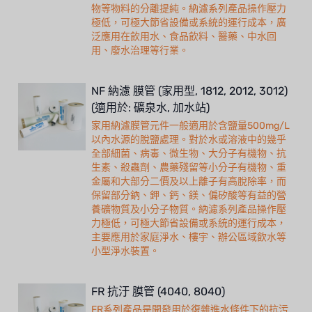
物等物料的分離提純。納濾系列產品操作壓力
極低，可極大節省設備或系統的運行成本，廣
泛應用在飲用水、食品飲料、醫藥、中水回
用、廢水治理等行業。
NF 納濾 膜管 (家用型, 1812, 2012, 3012)
(適用於: 礦泉水, 加水站)
家用納濾膜管元件一般適用於含鹽量500mg/L
以內水源的脫鹽處理。對於水或溶液中的幾乎
全部細菌、病毒、微生物、大分子有機物、抗
生素、殺蟲劑、農藥殘留等小分子有機物、重
金屬和大部分二價及以上離子有高脫除率，而
保留部分鈉、鉀、鈣、鎂、偏矽酸等有益的營
養礦物質及小分子物質。納濾系列產品操作壓
力極低，可極大節省設備或系統的運行成本，
主要應用於家庭淨水、樓宇、辦公區域飲水等
小型淨水裝置。
FR 抗汙 膜管 (4040, 8040)
FR系列產品是開發用於復雜進水條件下的抗污