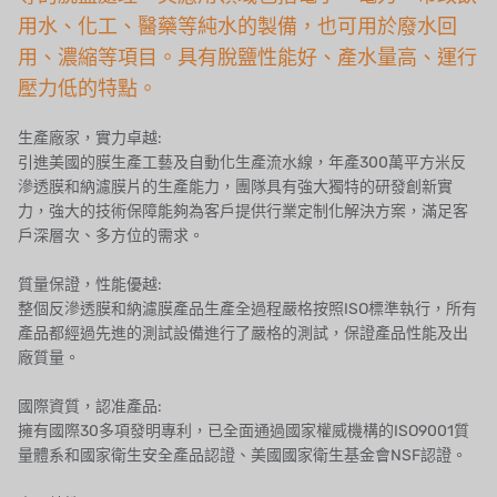
用水、化工、醫藥等純水的製備，也可用於廢水回
日本 OLYMPIA
用、濃縮等項目。具有脫鹽性能好、產水量高、運行
壓力低的特點。
日本 KATSURA
生產廠家，實力卓越:
義大利 BRAHMA
引進美國的膜生產工藝及自動化生產流水線，年產300萬平方米反
滲透膜和納濾膜片的生產能力，團隊具有強大獨特的研發創新實
SAGINOMIYA
力，強大的技術保障能夠為客戶提供行業定制化解決方案，滿足客
戶深層次、多方位的需求。
HONEYWELL
質量保證，性能優越:
AZBIL (YAMATAKE)
整個反滲透膜和納濾膜產品生產全過程嚴格按照ISO標準執行，所有
產品都經過先進的測試設備進行了嚴格的測試，保證產品性能及出
OLTREMARE
廠質量。
NIPCON
國際資質，認准產品:
擁有國際30多項發明專利，已全面通過國家權威機構的ISO9001質
TROCHOID
量體系和國家衛生安全產品認證、美國國家衛生基金會NSF認證。
國產