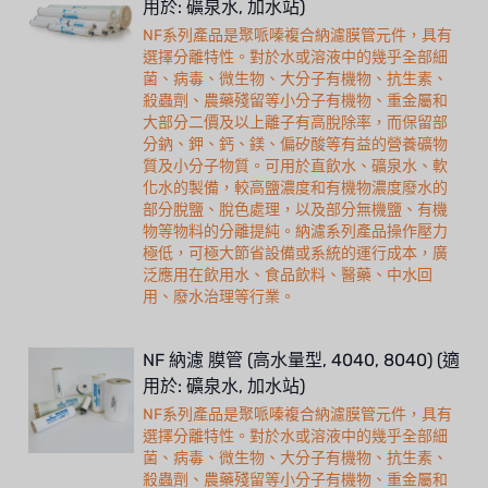
用於: 礦泉水, 加水站)
NF系列產品是聚哌嗪複合納濾膜管元件，具有
選擇分離特性。對於水或溶液中的幾乎全部細
菌、病毒、微生物、大分子有機物、抗生素、
殺蟲劑、農藥殘留等小分子有機物、重金屬和
大部分二價及以上離子有高脫除率，而保留部
分鈉、鉀、鈣、鎂、偏矽酸等有益的營養礦物
質及小分子物質。可用於直飲水、礦泉水、軟
化水的製備，較高鹽濃度和有機物濃度廢水的
部分脫鹽、脫色處理，以及部分無機鹽、有機
物等物料的分離提純。納濾系列產品操作壓力
極低，可極大節省設備或系統的運行成本，廣
泛應用在飲用水、食品飲料、醫藥、中水回
用、廢水治理等行業。
NF 納濾 膜管 (高水量型, 4040, 8040) (適
用於: 礦泉水, 加水站)
NF系列產品是聚哌嗪複合納濾膜管元件，具有
選擇分離特性。對於水或溶液中的幾乎全部細
菌、病毒、微生物、大分子有機物、抗生素、
殺蟲劑、農藥殘留等小分子有機物、重金屬和