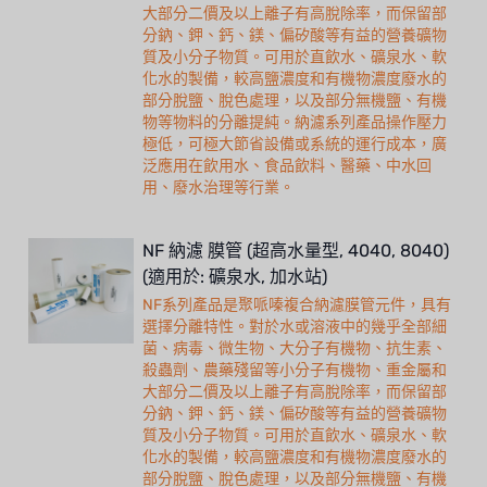
大部分二價及以上離子有高脫除率，而保留部
分鈉、鉀、鈣、鎂、偏矽酸等有益的營養礦物
質及小分子物質。可用於直飲水、礦泉水、軟
化水的製備，較高鹽濃度和有機物濃度廢水的
部分脫鹽、脫色處理，以及部分無機鹽、有機
物等物料的分離提純。納濾系列產品操作壓力
極低，可極大節省設備或系統的運行成本，廣
泛應用在飲用水、食品飲料、醫藥、中水回
用、廢水治理等行業。
NF 納濾 膜管 (超高水量型, 4040, 8040)
(適用於: 礦泉水, 加水站)
NF系列產品是聚哌嗪複合納濾膜管元件，具有
選擇分離特性。對於水或溶液中的幾乎全部細
菌、病毒、微生物、大分子有機物、抗生素、
殺蟲劑、農藥殘留等小分子有機物、重金屬和
大部分二價及以上離子有高脫除率，而保留部
分鈉、鉀、鈣、鎂、偏矽酸等有益的營養礦物
質及小分子物質。可用於直飲水、礦泉水、軟
化水的製備，較高鹽濃度和有機物濃度廢水的
部分脫鹽、脫色處理，以及部分無機鹽、有機