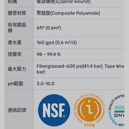
結構
螺旋纏繞式(spiral wound)
膜管材質
聚醯胺(Composite Polyamide)
有效膜面
6ft² (0.6m²)
積
產水量
160 gpd (0.6 m³/d)
除鹽率
98 – 99.4 %
Fiberglassed-600 psi(41.4 bar), Tape Wrap
最大壓力
bar)
pH範圍
3.0-10.0
通過認證