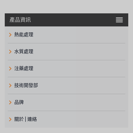
產品資訊
熱能處理
水質處理
注藥處理
技術開發部
品牌
義大利 ATLAS
關於 | 連絡
日本 TOHKEMY
關於瑞順