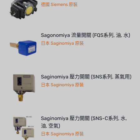
德國 Siemens 原裝
Sagonomiya 流量開關 (FQS系列, 油, 水)
日本 Saginomiya 原裝
Saginomiya 壓力開關 (SNS系列, 蒸氣用)
日本 Saginomiya 原裝
Saginomiya 壓力開關 (SNS-C系列, 水,
油, 空氣)
日本 Saginomiya 原裝