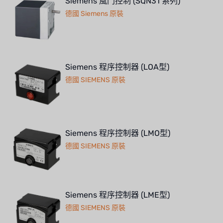
Siemens 風門控制 (SQN31 系列)
德國 Siemens 原裝
Siemens 程序控制器 (LOA型)
德國 SIEMENS 原裝
Siemens 程序控制器 (LMO型)
德國 SIEMENS 原裝
Siemens 程序控制器 (LME型)
德國 SIEMENS 原裝