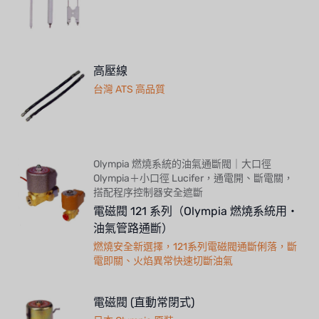
NIPPON
WL
高壓線
CASH ACME
台灣 ATS 高品質
YAZAKI
RUNXIN
Olympia 燃燒系統的油氣通斷閥｜大口徑
Olympia＋小口徑 Lucifer，通電開、斷電關，
搭配程序控制器安全遮斷
電磁閥 121 系列（Olympia 燃燒系統用・
油氣管路通斷）
燃燒安全新選擇，121系列電磁閥通斷俐落，斷
電即關、火焰異常快速切斷油氣
電磁閥 (直動常閉式)