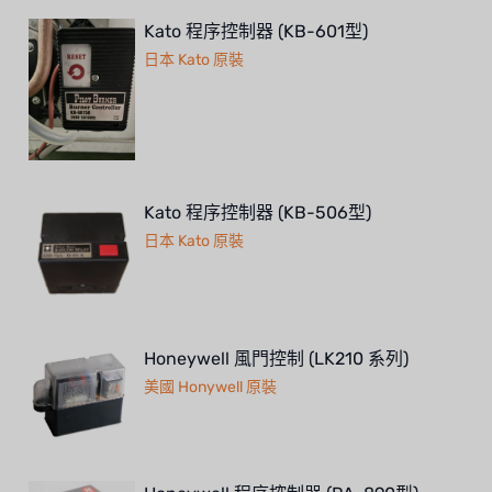
Kato 程序控制器 (KB-601型)
日本 Kato 原裝
Kato 程序控制器 (KB-506型)
日本 Kato 原裝
Honeywell 風門控制 (LK210 系列)
美國 Honywell 原裝