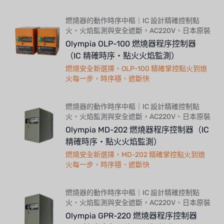
燃燒器的動作時序中樞｜IC 設計精確控制點
火、火焰監測與安全遮斷，AC220V、日本原裝
Olympia OLP-100 燃燒器程序控制器
（IC 精確時序・點火火焰監測）
燃燒安全新選擇，OLP-100 精確掌控點火到熄
火每一步，時序穩、遮斷快
燃燒器的動作時序中樞｜IC 設計精確控制點
火、火焰監測與安全遮斷，AC220V、日本原裝
Olympia MD-202 燃燒器程序控制器（IC
精確時序・點火火焰監測）
燃燒安全新選擇，MD-202 精確掌控點火到熄
火每一步，時序穩、遮斷快
燃燒器的動作時序中樞｜IC 設計精確控制點
火、火焰監測與安全遮斷，AC220V、日本原裝
Olympia GPR-220 燃燒器程序控制器