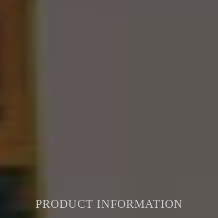
PRODUCT INFORMATION