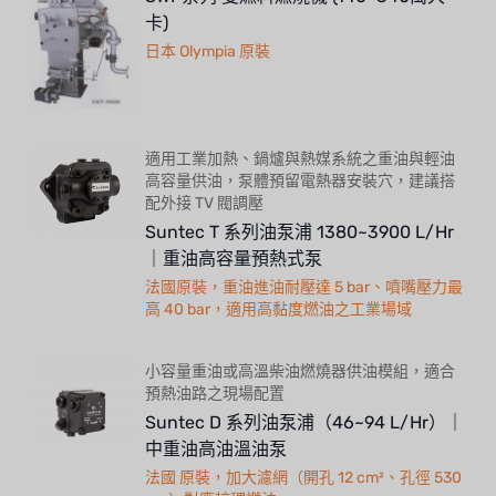
卡)
日本 Olympia 原裝
適用工業加熱、鍋爐與熱媒系統之重油與輕油
高容量供油，泵體預留電熱器安裝穴，建議搭
配外接 TV 閥調壓
Suntec T 系列油泵浦 1380~3900 L/Hr
｜重油高容量預熱式泵
法國原裝，重油進油耐壓達 5 bar、噴嘴壓力最
高 40 bar，適用高黏度燃油之工業場域
小容量重油或高溫柴油燃燒器供油模組，適合
預熱油路之現場配置
Suntec D 系列油泵浦（46~94 L/Hr）｜
中重油高油溫油泵
法國 原裝，加大濾網（開孔 12 cm²、孔徑 530