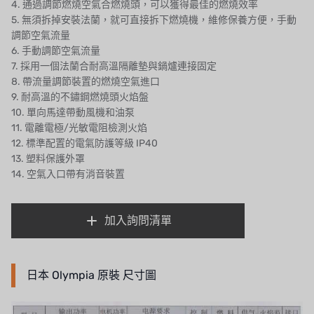
4. 通過調節燃燒空氣合燃燒頭，可以獲得最佳的燃燒效率
泰國 HAYCARB
5. 無須拆掉安裝法蘭，就可直接拆下燃燒機，維修保養方便，手動
調節空氣流量
法國 SUNTEC
6. 手動調節空氣流量
7. 採用一個法蘭合耐高溫隔離墊與鍋爐連接固定
英國 PUROLITE
8. 帶流量調節裝置的燃燒空氣進口
9. 耐高溫的不鏽鋼燃燒頭火焰盤
日本 NOP
10. 單向馬達帶動風機和油泵
11. 電離電極/光敏電阻檢測火焰
日本 OLYMPIA
12. 標準配置的電氣防護等級 IP40
13. 塑料保護外罩
日本 KATSURA
14. 空氣入口帶有消音裝置
義大利 BRAHMA
加入詢問清單
SAGINOMIYA
HONEYWELL
日本 Olympia 原裝 尺寸圖
AZBIL (YAMATAKE)