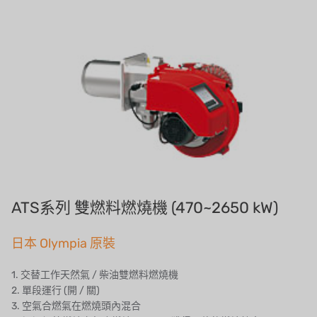
義大利AQUA
連絡我們
Demo brand
招募經銷商表單
美國 DOW
美國 IDEX
美國 CLACK
美國 EMERSON
美國 PENTAIR
ATS系列 雙燃料燃燒機 (470~2650 kW)
德國 SIEMENS
日本 Olympia 原裝
美國 PULSAFEEDER
1. 交替工作天然氣 / 柴油雙燃料燃燒機
2. 單段運行 (開 / 關)
丹麥 DANFOSS
3. 空氣合燃氣在燃燒頭內混合