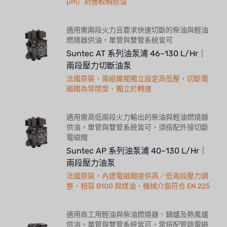
µm）對應較稠燃油
適用需兩段火力且要求快速切斷的柴油與輕油
燃燒器供油，單管與雙管系統皆可
Suntec AT 系列油泵浦 46~130 L/Hr｜
兩段壓力切斷油泵
法國原裝，兩組錐閥獨立設定高低壓，切斷電
磁閥為常閉型、獨立於轉速
適用需高低兩段火力輸出的柴油與輕油燃燒器
供油，單管與雙管系統皆可，須搭配外接切斷
電磁閥
Suntec AP 系列油泵浦 40~130 L/Hr｜
兩段壓力油泵
法國原裝，內建電磁閥提供高／低兩段壓力調
整，相容 B100 與煤油，機械介面符合 EN 225
適用商工用輕油與柴油燃燒器、鍋爐及熱風爐
供油，單管與雙管系統皆可，常搭配管路電磁