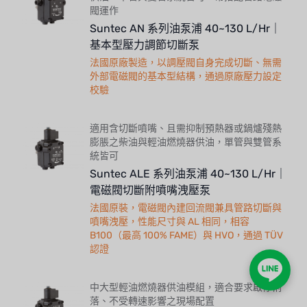
閥運作
Suntec AN 系列油泵浦 40~130 L/Hr｜
基本型壓力調節切斷泵
法國原廠製造，以調壓閥自身完成切斷、無需
外部電磁閥的基本型結構，通過原廠壓力設定
校驗
適用含切斷噴嘴、且需抑制預熱器或鍋爐殘熱
膨脹之柴油與輕油燃燒器供油，單管與雙管系
統皆可
Suntec ALE 系列油泵浦 40~130 L/Hr｜
電磁閥切斷附噴嘴洩壓泵
法國原裝，電磁閥內建回流閥兼具管路切斷與
噴嘴洩壓，性能尺寸與 AL 相同，相容
B100（最高 100% FAME）與 HVO，通過 TÜV
認證
中大型輕油燃燒器供油模組，適合要求啟停俐
落、不受轉速影響之現場配置