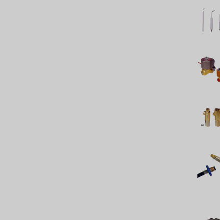
義大利 BRAHMA
SAGINOMIYA
HONEYWELL
AZBIL (YAMATAKE)
OLTREMARE
NIPCON
TROCHOID
國產
EGO
KATO