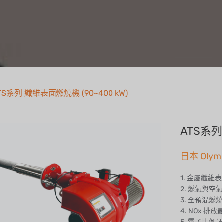
TS系列 纖維表面燃燒機 (90~400 kW)
ATS系列
日本 Olym
1. 金屬纖
2. 燃氣與空
3. 全預混燃
4. NOx 排放
5. 電子比例