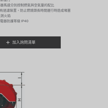
伺服器馬達分別控制燃氣與空氣量的配比
氣帶有過濾裝置，防止燃燒頭長時間運行時造成堵塞
檢測火焰
的電器防護等級 IP40
加入詢問清單