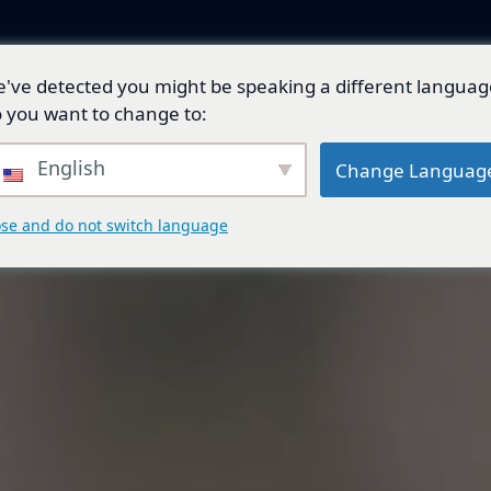
've detected you might be speaking a different languag
產品與解決方案
技術開發
總代理品牌
 you want to change to:
English
Change Languag
ose and do not switch language