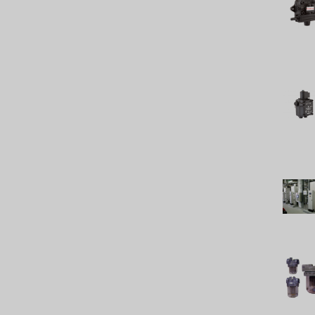
LECIP
ATS
JACOBI
ETATRON
WAVE CYBER
BOSCHINI
NIPPON
WL
CASH ACME
YAZAKI