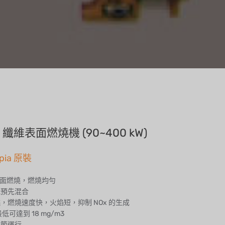
 纖維表面燃燒機 (90~400 kW)
pia 原裝
維表面燃燒，燃燒均勻
氣預先混合
燒，燃燒速度快，火焰短，抑制 NOx 的生成
最低可達到 18 mg/m3
調節運行