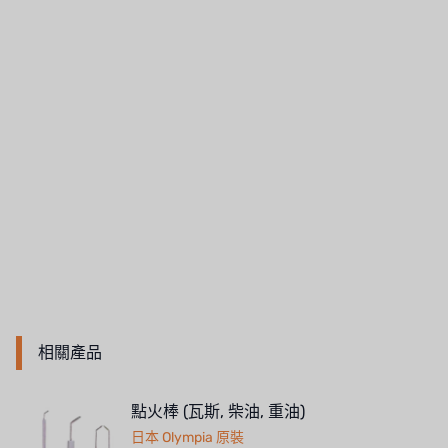
NIPCON
TROCHOID
國產
EGO
KATO
LECIP
ATS
JACOBI
相關產品
ETATRON
WAVE CYBER
點火棒 (瓦斯, 柴油, 重油)
日本 Olympia 原裝
BOSCHINI