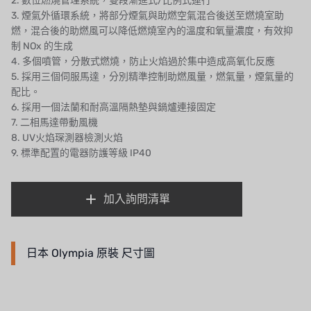
2. 數位燃燒管理系統，雙段漸進式/比例式運行
法國 SUNTEC
3. 煙氣外循環系統，將部分煙氣與助燃空氣混合後送至燃燒室助
燃，混合後的助燃風可以降低燃燒室內的溫度和氧量濃度，有效抑
美國 PUROLITE
制 NOx 的生成
4. 多個噴管，分散式燃燒，防止火焰過於集中造成高氧化反應
日本 NOP
5. 採用三個伺服馬達，分別精準控制助燃風量，燃氣量，煙氣量的
配比。
日本 OLYMPIA
6. 採用一個法蘭和耐高溫隔熱墊與鍋爐連接固定
7. 二相馬達帶動風機
日本 KATSURA
8. UV火焰琛測器檢測火焰
9. 標準配置的電器防護等級 IP40
義大利 BRAHMA
SAGINOMIYA
加入詢問清單
HONEYWELL
AZBIL (YAMATAKE)
日本 Olympia 原裝 尺寸圖
OLTREMARE