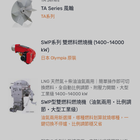
TA Series
TA Series 風輪
TA系列
SWP系列 雙燃料燃燒機 (1400~14000
kW)
日本 Olympia 原裝
LNG 天然氣＋柴油油氣兩用｜簡單操作即可切
換燃料，全自動比例調節、附壓力開關，大型
工業級 1400~14000 kW
SWP型雙燃料燃燒機（油氣兩用・比例調
節・大型工業級）
油氣兩用新選擇，哪種燃料划算就燒哪種，一
鍵切換不停爐、比例調節穩又省