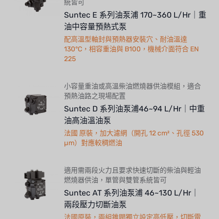
統皆可
Suntec E 系列油泵浦 170~360 L/Hr｜重
油中容量預熱式泵
配高溫型軸封與預熱器安裝穴、耐油溫達
130°C，相容重油與 B100，機械介面符合 EN
225
小容量重油或高溫柴油燃燒器供油模組，適合
預熱油路之現場配置
Suntec D 系列油泵浦46~94 L/Hr｜中重
油高油溫油泵
法國 原裝，加大濾網（開孔 12 cm²、孔徑 530
µm）對應較稠燃油
適用需兩段火力且要求快速切斷的柴油與輕油
燃燒器供油，單管與雙管系統皆可
Suntec AT 系列油泵浦 46~130 L/Hr｜
兩段壓力切斷油泵
法國原裝，兩組錐閥獨立設定高低壓，切斷電