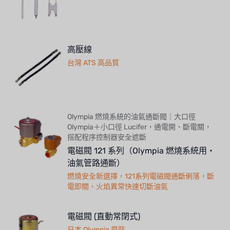
NIPPON
WL
高壓線
台灣 ATS 高品質
CASH ACME
YAZAKI
RUNXIN
Olympia 燃燒系統的油氣通斷閥｜大口徑
Olympia＋小口徑 Lucifer，通電開、斷電關，
搭配程序控制器安全遮斷
電磁閥 121 系列（Olympia 燃燒系統用・
油氣管路通斷）
燃燒安全新選擇，121系列電磁閥通斷俐落，斷
電即關、火焰異常快速切斷油氣
電磁閥 (直動常閉式)
日本 Olympia 原裝