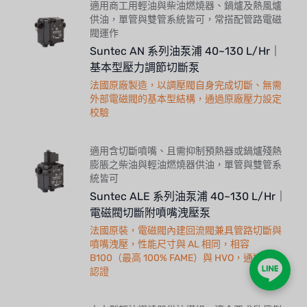
適用商工用輕油與柴油燃燒器、鍋爐及熱風爐
供油，單管與雙管系統皆可，常搭配管路電磁
閥運作
Suntec AN 系列油泵浦 40~130 L/Hr｜
基本型壓力調節切斷泵
法國原廠製造，以調壓閥自身完成切斷、無需
外部電磁閥的基本型結構，通過原廠壓力設定
校驗
適用含切斷噴嘴、且需抑制預熱器或鍋爐殘熱
膨脹之柴油與輕油燃燒器供油，單管與雙管系
統皆可
Suntec ALE 系列油泵浦 40~130 L/Hr｜
電磁閥切斷附噴嘴洩壓泵
法國原裝，電磁閥內建回流閥兼具管路切斷與
噴嘴洩壓，性能尺寸與 AL 相同，相容
B100（最高 100% FAME）與 HVO，通過 TÜV
認證