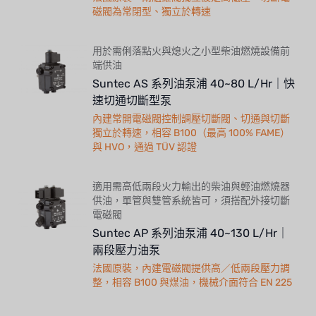
磁閥為常閉型、獨立於轉速
用於需俐落點火與熄火之小型柴油燃燒設備前
端供油
Suntec AS 系列油泵浦 40~80 L/Hr｜快
速切通切斷型泵
內建常開電磁閥控制調壓切斷閥、切通與切斷
獨立於轉速，相容 B100（最高 100% FAME）
與 HVO，通過 TÜV 認證
適用需高低兩段火力輸出的柴油與輕油燃燒器
供油，單管與雙管系統皆可，須搭配外接切斷
電磁閥
Suntec AP 系列油泵浦 40~130 L/Hr｜
兩段壓力油泵
法國原裝，內建電磁閥提供高／低兩段壓力調
整，相容 B100 與煤油，機械介面符合 EN 225