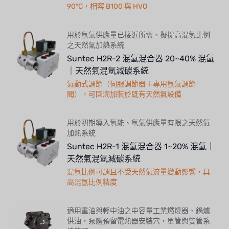
90°C，相容 B100 與 HVO
用於氫氣供應量已接近所需、擬提高混氫比例
之天然氣加熱系統
Suntec H2R-2 混氫混合器 20~40% 混氫
｜天然氣混氫減碳系統
氣動式調節（伺服調節器＋專用氫氣調節
閥），可回溯加裝於既有天然氣設備
用於初期導入氫能、氫氣供應量有限之天然氣
加熱系統
Suntec H2R-1 混氫混合器 1~20% 混氫｜
天然氣混氫減碳系統
混氫比例可調且不受天然氣流量變動影響，具
高混氫比例精度
適用重油與輕中油之中容量工業燃燒器、鍋爐
供油，泵體預留電熱器安裝穴，單管與雙管系