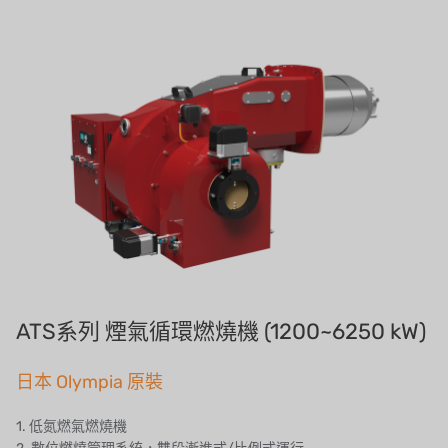
義大利AQUA
連絡我們
美國 DOW
招募經銷商表單
美國 IDEX
美國 CLACK
美國 EMERSON
美國 PENTAIR
德國 SIEMENS
美國 PULSAFEEDER
ATS系列 煙氣循環燃燒機 (1200~6250 kW)
丹麥 DANFOSS
日本 Olympia 原裝
泰國 HAYCARB
1. 低氮燃氣燃燒機