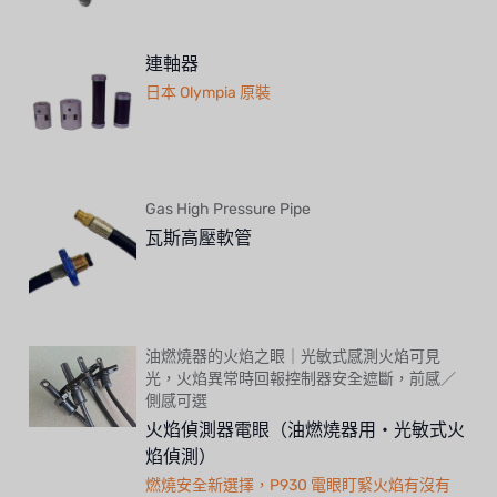
連軸器
日本 Olympia 原裝
Gas High Pressure Pipe
瓦斯高壓軟管
油燃燒器的火焰之眼｜光敏式感測火焰可見
光，火焰異常時回報控制器安全遮斷，前感／
側感可選
火焰偵測器電眼（油燃燒器用・光敏式火
焰偵測）
燃燒安全新選擇，P930 電眼盯緊火焰有沒有