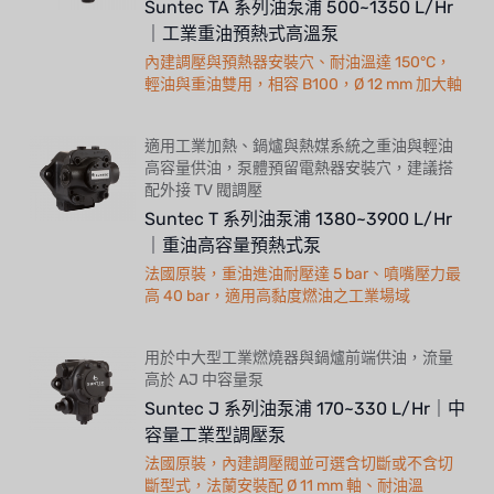
Suntec TA 系列油泵浦 500~1350 L/Hr
｜工業重油預熱式高溫泵
內建調壓與預熱器安裝穴、耐油溫達 150°C，
輕油與重油雙用，相容 B100，Ø 12 mm 加大軸
適用工業加熱、鍋爐與熱媒系統之重油與輕油
高容量供油，泵體預留電熱器安裝穴，建議搭
配外接 TV 閥調壓
Suntec T 系列油泵浦 1380~3900 L/Hr
｜重油高容量預熱式泵
法國原裝，重油進油耐壓達 5 bar、噴嘴壓力最
高 40 bar，適用高黏度燃油之工業場域
用於中大型工業燃燒器與鍋爐前端供油，流量
高於 AJ 中容量泵
Suntec J 系列油泵浦 170~330 L/Hr｜中
容量工業型調壓泵
法國原裝，內建調壓閥並可選含切斷或不含切
斷型式，法蘭安裝配 Ø 11 mm 軸、耐油溫