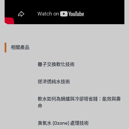
法國 SUNTEC
美國 PUROLITE
日本 NOP
日本 OLYMPIA
相關產品
日本 KATSURA
離子交換軟化技術
義大利 BRAHMA
SAGINOMIYA
逆滲透純水技術
HONEYWELL
軟水如何為鍋爐與冷卻塔省錢：能效與壽
AZBIL (YAMATAKE)
命
OLTREMARE
臭氧水 (Ozone) 處理技術