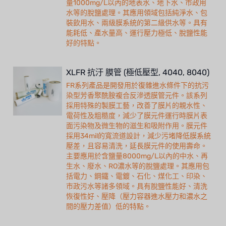
量1000mg/L以內的地表水、地下水、市政用
水等的脫鹽處理。其應用領域包括純淨水、包
裝飲用水、兩級膜系統的第二級供水等。具有
能耗低、產水量高、運行壓力極低、脫鹽性能
好的特點。
XLFR 抗汙 膜管 (極低壓型, 4040, 8040)
FR系列產品是開發用於復雜進水條件下的抗污
染型芳香聚酰胺複合反滲透膜管元件。該系列
採用特殊的製膜工藝，改善了膜片的親水性、
電荷性及粗糙度，減少了膜元件運行時膜片表
面污染物及微生物的滋生和吸附作用。膜元件
採用34mil的寬流道設計，減少污堵降低膜系統
壓差，且容易清洗，延長膜元件的使用壽命。
主要應用於含鹽量8000mg/L以內的中水、再
生水、廢水、RO濃水等的脫鹽處理。其應用包
括電力、鋼鐵、電鍍、石化、煤化工、印染、
市政污水等諸多領域。具有脫鹽性能好、清洗
恢復性好、壓降（壓力容器進水壓力和濃水之
間的壓力差值）低的特點。