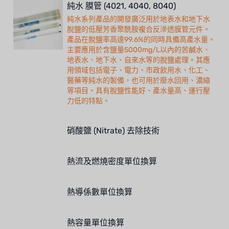
純水 膜管 (4021, 4040, 8040)
NIPPON
純水系列產品的開發廣泛用於地表水和地下水
脫鹽的低壓芳香聚酰胺複合反滲透膜管元件。
產品在脫鹽率高達99.6%的同時具備高產水量。
WL
主要應用於含鹽量5000mg/L以內的苦鹹水、
地表水、地下水、自來水等的脫鹽處理。其應
CASH ACME
用領域包括電子、電力、市政飲用水、化工、
醫藥等純水的製備，也可用於廢水回用、濃縮
YAZAKI
等項目。具有脫鹽性能好、產水量高、運行壓
力低的特點。
RUNXIN
硝酸鹽 (Nitrate) 去除技術
熱流及燃燒密度單位換算
熱導係數單位換算
熱容量單位換算