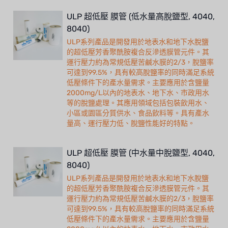
ULP 超低壓 膜管 (低水量高脫鹽型, 4040,
8040)
ULP系列產品是開發用於地表水和地下水脫鹽
的超低壓芳香聚酰胺複合反滲透膜管元件。其
運行壓力約為常規低壓苦鹹水膜的2/3，脫鹽率
可達到99.5%，具有較高脫鹽率的同時滿足系統
低壓條件下的產水量需求。主要應用於含鹽量
2000mg/L以內的地表水、地下水、市政用水
等的脫鹽處理。其應用領域包括包裝飲用水、
小區或園區分質供水、食品飲料等。具有產水
量高、運行壓力低、脫鹽性能好的特點。
ULP 超低壓 膜管 (中水量中脫鹽型, 4040,
8040)
ULP系列產品是開發用於地表水和地下水脫鹽
的超低壓芳香聚酰胺複合反滲透膜管元件。其
運行壓力約為常規低壓苦鹹水膜的2/3，脫鹽率
可達到99.5%，具有較高脫鹽率的同時滿足系統
低壓條件下的產水量需求。主要應用於含鹽量