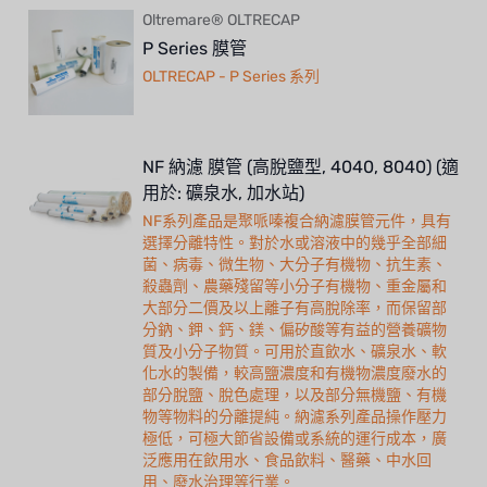
Oltremare® OLTRECAP
P Series 膜管
OLTRECAP - P Series 系列
NF 納濾 膜管 (高脫鹽型, 4040, 8040) (適
用於: 礦泉水, 加水站)
NF系列產品是聚哌嗪複合納濾膜管元件，具有
選擇分離特性。對於水或溶液中的幾乎全部細
菌、病毒、微生物、大分子有機物、抗生素、
殺蟲劑、農藥殘留等小分子有機物、重金屬和
大部分二價及以上離子有高脫除率，而保留部
分鈉、鉀、鈣、鎂、偏矽酸等有益的營養礦物
質及小分子物質。可用於直飲水、礦泉水、軟
化水的製備，較高鹽濃度和有機物濃度廢水的
部分脫鹽、脫色處理，以及部分無機鹽、有機
物等物料的分離提純。納濾系列產品操作壓力
極低，可極大節省設備或系統的運行成本，廣
泛應用在飲用水、食品飲料、醫藥、中水回
用、廢水治理等行業。