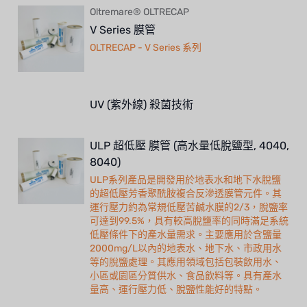
Oltremare® OLTRECAP
V Series 膜管
OLTRECAP - V Series 系列
UV (紫外線) 殺菌技術
ULP 超低壓 膜管 (高水量低脫鹽型, 4040,
8040)
ULP系列產品是開發用於地表水和地下水脫鹽
的超低壓芳香聚酰胺複合反滲透膜管元件。其
運行壓力約為常規低壓苦鹹水膜的2/3，脫鹽率
可達到99.5%，具有較高脫鹽率的同時滿足系統
低壓條件下的產水量需求。主要應用於含鹽量
2000mg/L以內的地表水、地下水、市政用水
等的脫鹽處理。其應用領域包括包裝飲用水、
小區或園區分質供水、食品飲料等。具有產水
量高、運行壓力低、脫鹽性能好的特點。