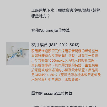
工廠用地下水：鐵錳會害冷卻/鍋爐/製程
哪些地方？
容積(Volume)單位換算
家用 膜管 (1812, 2012, 3012)
家用反滲透膜管元件採用最新開發的超低壓芳
香聚酰胺複合反滲透膜片卷製。該產品一般適
用於含鹽量1000mg/L以內原水的脫鹽處理，
具有脫鹽率高、操作壓力低的特點，主要應用
於家庭或辦公場所的小型直飲水裝置。產品滿
足GB34914-2017《反滲透淨水機水效限定值及
水效等級》中三級以上水效要求。
壓力(Pressure)單位換算