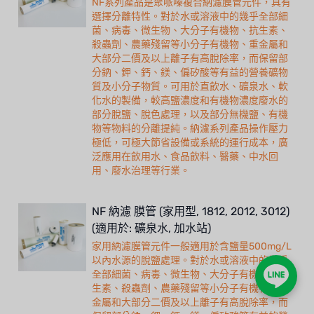
NF系列產品是聚哌嗪複合納濾膜管元件，具有
選擇分離特性。對於水或溶液中的幾乎全部細
菌、病毒、微生物、大分子有機物、抗生素、
殺蟲劑、農藥殘留等小分子有機物、重金屬和
大部分二價及以上離子有高脫除率，而保留部
分鈉、鉀、鈣、鎂、偏矽酸等有益的營養礦物
質及小分子物質。可用於直飲水、礦泉水、軟
化水的製備，較高鹽濃度和有機物濃度廢水的
部分脫鹽、脫色處理，以及部分無機鹽、有機
物等物料的分離提純。納濾系列產品操作壓力
極低，可極大節省設備或系統的運行成本，廣
泛應用在飲用水、食品飲料、醫藥、中水回
用、廢水治理等行業。
NF 納濾 膜管 (家用型, 1812, 2012, 3012)
(適用於: 礦泉水, 加水站)
家用納濾膜管元件一般適用於含鹽量500mg/L
以內水源的脫鹽處理。對於水或溶液中的幾乎
全部細菌、病毒、微生物、大分子有機物、抗
生素、殺蟲劑、農藥殘留等小分子有機物、重
金屬和大部分二價及以上離子有高脫除率，而