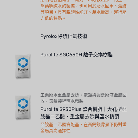
醫藥等純水的製備，也可用於廢水回用、濃縮
等項目。具有脫鹽性能好、產水量高、運行壓
力低的特點。
Pyrolox除硫化氫技術
Purolite SGC650H 離子交換樹脂
工業廢水重金屬去除・電鍍與酸洗廢液金屬回
收・氯鹼製程鹽水精製
Purolite S930Plus 螯合樹脂｜大孔型亞
胺基二乙酸・重金屬去除與鹽水精製
亞胺基二乙酸官能基，在高鈣鎂背景下仍對重
金屬具高選擇性