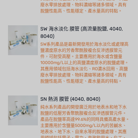
廢水零排放處理、物料濃縮等諸多領域。具有
脫鹽性能高、性能穩定、產水量高的特點。
SW 海水淡化 膜管 (高流量脫鹽, 4040,
8040)
SW系列產品是最新開發用於海水淡化或處理高
鹽濃度原水的芳香聚酰胺複合反滲透膜管元
件，可耐受高壓。主要應用於海水或含鹽量
10000mg/L以上的高鹽濃度原水的脫鹽處理。
其應用領域包括海水淡化、RO濃水回用、高鹽
廢水零排放處理、物料濃縮等諸多領域。具有
脫鹽性能高、性能穩定、產水量高的特點。
SN 熱消 膜管 (4040, 8040)
純水系列產品的開發廣泛用於地表水和地下水
脫鹽的低壓芳香聚酰胺複合反滲透膜管元件。
產品在脫鹽率高達99.6%的同時具備高產水量。
主要應用於含鹽量5000mg/L以內的苦鹹水、
地表水、地下水、自來水等的脫鹽處理。其應
用領域包括電子、電力、市政飲用水、化工、