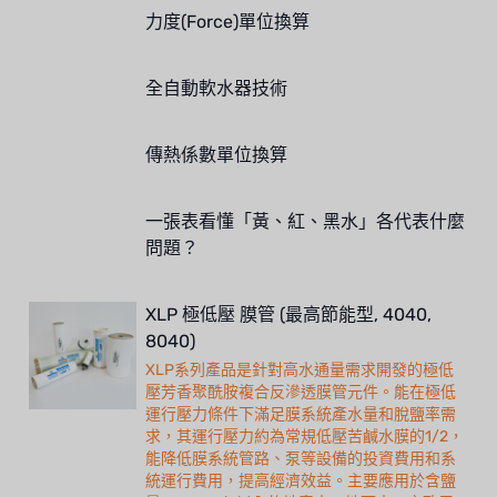
力度(Force)單位換算
全自動軟水器技術
傳熱係數單位換算
一張表看懂「黃、紅、黑水」各代表什麼
問題？
XLP 極低壓 膜管 (最高節能型, 4040,
8040)
XLP系列產品是針對高水通量需求開發的極低
壓芳香聚酰胺複合反滲透膜管元件。能在極低
運行壓力條件下滿足膜系統產水量和脫鹽率需
求，其運行壓力約為常規低壓苦鹹水膜的1/2，
能降低膜系統管路、泵等設備的投資費用和系
統運行費用，提高經濟效益。主要應用於含鹽