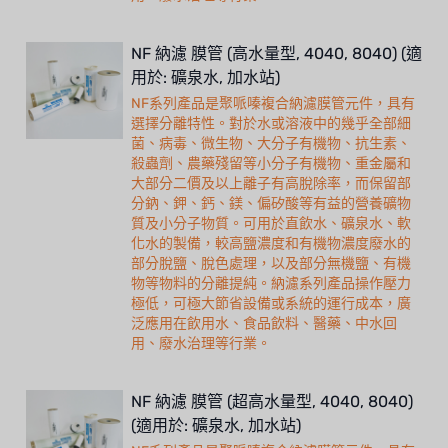
NF 納濾 膜管 (高水量型, 4040, 8040) (適
用於: 礦泉水, 加水站)
NF系列產品是聚哌嗪複合納濾膜管元件，具有
選擇分離特性。對於水或溶液中的幾乎全部細
菌、病毒、微生物、大分子有機物、抗生素、
殺蟲劑、農藥殘留等小分子有機物、重金屬和
大部分二價及以上離子有高脫除率，而保留部
分鈉、鉀、鈣、鎂、偏矽酸等有益的營養礦物
質及小分子物質。可用於直飲水、礦泉水、軟
化水的製備，較高鹽濃度和有機物濃度廢水的
部分脫鹽、脫色處理，以及部分無機鹽、有機
物等物料的分離提純。納濾系列產品操作壓力
極低，可極大節省設備或系統的運行成本，廣
泛應用在飲用水、食品飲料、醫藥、中水回
用、廢水治理等行業。
NF 納濾 膜管 (超高水量型, 4040, 8040)
(適用於: 礦泉水, 加水站)