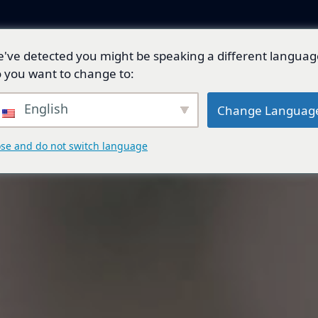
've detected you might be speaking a different languag
產品與解決方案
技術開發
總代理品牌
 you want to change to:
English
Change Languag
ose and do not switch language