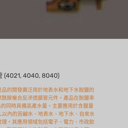
(4021, 4040, 8040)
產品的開發廣泛用於地表水和地下水脫鹽的
聚酰胺複合反滲透膜管元件。產品在脫鹽率
6%的同時具備高產水量。主要應用於含鹽量
g/L以內的苦鹹水、地表水、地下水、自來水
處理。其應用領域包括電子、電力、市政飲