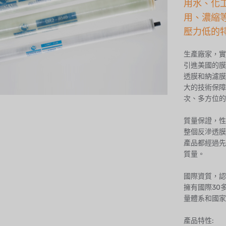
用水、化
用、濃縮
壓力低的
生產廠家，實
引進美國的膜
透膜和納濾膜
大的技術保障
次、多方位的
質量保證，性
整個反滲透膜
產品都經過先
質量。
國際資質，認
擁有國際30
量體系和國家
產品特性: