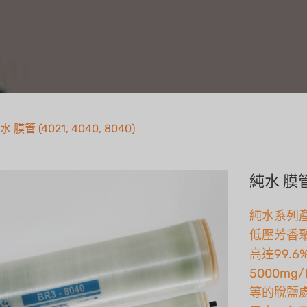
水 膜管 (4021, 4040, 8040)
純水 膜管 
純水系列
低壓芳香
高達99.
5000m
等的脫鹽