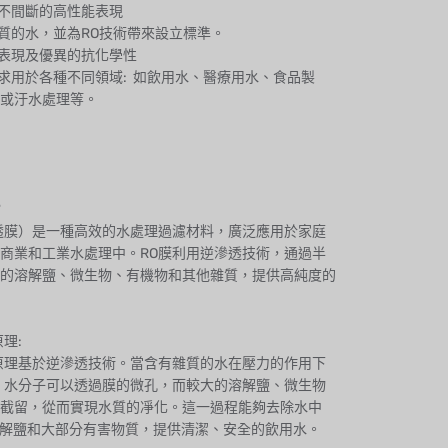
與不間斷的高性能表現
品質的水，並為RO技術帶來設立標準。
能表現及優異的抗化學性
需求用於各種不同領域: 如飲用水、醫療用水、食品製
或汙水處理等。
？
透膜）是一種高效的水處理過濾材料，廣泛應用於家庭
商業和工業水處理中。RO膜利用逆滲透技術，通過半
的溶解鹽、微生物、有機物和其他雜質，提供高純度的
理:
原理基於逆滲透技術。當含有雜質的水在壓力的作用下
，水分子可以透過膜的微孔，而較大的溶解鹽、微生物
截留，從而實現水質的凈化。這一過程能夠去除水中
溶解鹽和大部分有害物質，提供清潔、安全的飲用水。