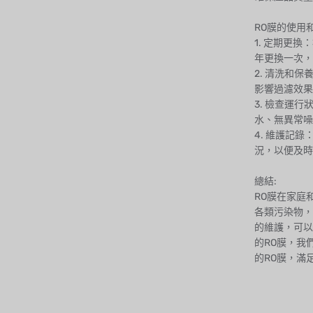
RO膜的使用和
1. 定期更
年更換一次，
2. 清洗和
影響過濾效果
3. 檢查運
水、無異常噪
4. 維護記
況，以便及時
總結:
RO膜在家庭
各類污染物，
的維護，可以
的RO膜，我
的RO膜，滿