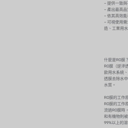
– 提供一致
– 產出最高
– 依其高效
– 可視使用
造、工業用水
什麼是RO膜
RO膜（逆滲
飲用水系統、
透膜去除水中
水質。
RO膜的工作原
RO膜的工作
流過RO膜時
和有機物則被
99%以上的