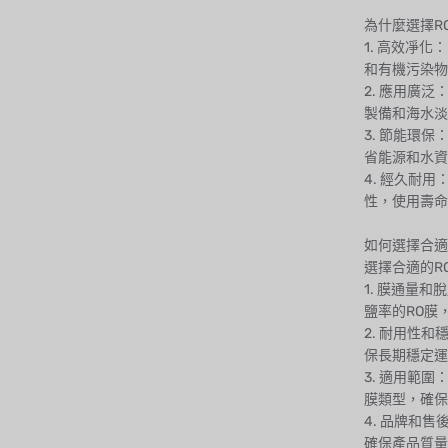
為什麼選擇R
1. 高效凈
和有機污染物
2. 應用廣
製備和海水淡
3. 節能環
省能源和水資
4. 經久耐
性，使用壽命
如何選擇合適
選擇合適的R
1. 膜通量
鹽率的RO膜
2. 耐用性
保長期穩定運
3. 適用範
膜類型，確保
4. 品牌和
確保產品質量