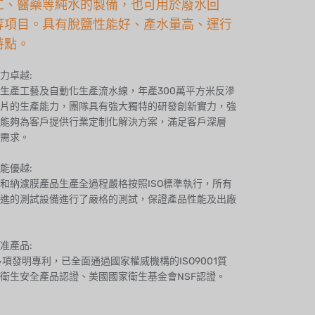
工、醫藥等純水的製備，也可用於廢水回
等項目。具有脫鹽性能好、產水量高、運行
特點。
力卓越:
生產工藝及自動化生產流水線，年產300萬平方米反滲
片的生產能力，團隊具有強大獨特的研發創新實力，強
能夠為客戶提供行業定制化解決方案，滿足客戶深層
需求。
能優越:
和納濾膜產品生產全過程嚴格按照ISO標準執行，所有
進的測試設備進行了嚴格的測試，保證產品性能及出廠
准產品:
多項發明專利，已全面通過國家權威機構的ISO9001質
衛生安全產品認證、美國國家衛生基金會NSF認證。