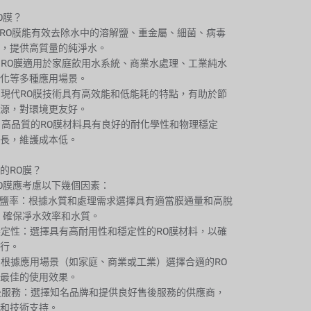
O膜？
化：RO膜能有效去除水中的溶解鹽、重金屬、細菌、病毒
，提供高質量的純淨水。
泛：RO膜適用於家庭飲用水系統、商業水處理、工業純水
化等多種應用場景。
保：現代RO膜技術具有高效能和低能耗的特點，有助於節
源，對環境更友好。
用：高品質的RO膜材料具有良好的耐化學性和物理穩定
長，維護成本低。
的RO膜？
O膜應考慮以下幾個因素：
和脫鹽率：根據水質和處理需求選擇具有適當膜通量和高脫
，確保凈水效率和水質。
和穩定性：選擇具有高耐用性和穩定性的RO膜材料，以確
行。
圍：根據應用場景（如家庭、商業或工業）選擇合適的RO
最佳的使用效果。
售後服務：選擇知名品牌和提供良好售後服務的供應商，
和技術支持。