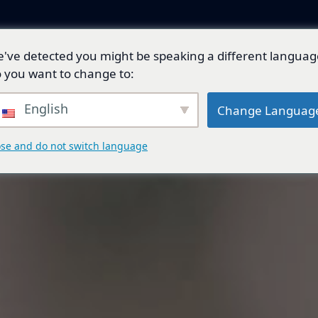
've detected you might be speaking a different languag
產品與解決方案
技術開發
總代理品牌
 you want to change to:
English
Change Languag
ose and do not switch language