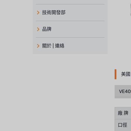
技術開發部
品牌
義大利 ATLAS
關於 | 連絡
日本 TOHKEMY
關於瑞順
義大利AQUA
連絡我們
美國 
Demo brand
招募經銷商表單
美國 DOW
VE40
美國 IDEX
廠 牌
美國 CLACK
口徑
美國 EMERSON