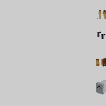
義大利 BRAHMA
SAGINOMIYA
HONEYWELL
AZBIL (YAMATAKE)
OLTREMARE
NIPCON
TROCHOID
國產
EGO
KATO