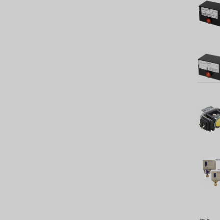
LECIP
ATS
JACOBI
ETATRON
WAVE CYBER
BOSCHINI
NIPPON
WL
CASH ACME
YAZAKI