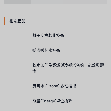
泰國 HAYCARB
法國 SUNTEC
相關產品
英國 PUROLITE
日本 NOP
離子交換軟化技術
日本 OLYMPIA
逆滲透純水技術
日本 KATSURA
軟水如何為鍋爐與冷卻塔省錢：能效與壽
義大利 BRAHMA
命
SAGINOMIYA
臭氧水 (Ozone) 處理技術
HONEYWELL
AZBIL (YAMATAKE)
能量(Energy)單位換算