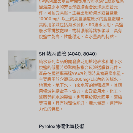
SW系列產品是最新開發用於海水淡化或處理高
鹽濃度原水的芳香聚酰胺複合反滲透膜管元
件，可耐受高壓。主要應用於海水或含鹽量
10000mg/L以上的高鹽濃度原水的脫鹽處理。
其應用領域包括海水淡化、RO濃水回用、高鹽
廢水零排放處理、物料濃縮等諸多領域。具有
脫鹽性能高、性能穩定、產水量高的特點。
SN 熱消 膜管 (4040, 8040)
純水系列產品的開發廣泛用於地表水和地下水
脫鹽的低壓芳香聚酰胺複合反滲透膜管元件。
產品在脫鹽率高達99.6%的同時具備高產水量。
主要應用於含鹽量5000mg/L以內的苦鹹水、
地表水、地下水、自來水等的脫鹽處理。其應
用領域包括電子、電力、市政飲用水、化工、
醫藥等純水的製備，也可用於廢水回用、濃縮
等項目。具有脫鹽性能好、產水量高、運行壓
力低的特點。
Pyrolox除硫化氫技術