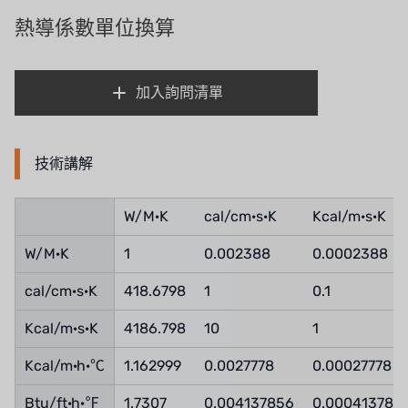
義大利AQUA
熱導係數單位換算
連絡我們
Demo brand
招募經銷商表單
加入詢問清單
美國 DOW
美國 IDEX
技術講解
美國 CLACK
W/M·K
cal/cm·s·K
Kcal/m·s·K
美國 EMERSON
W/M·K
1
0.002388
0.0002388
美國 PENTAIR
cal/cm·s·K
418.6798
1
0.1
德國 SIEMENS
Kcal/m·s·K
4186.798
10
1
美國 PULSAFEEDER
Kcal/m·h·℃
1.162999
0.0027778
0.00027778
丹麥 DANFOSS
Btu/ft·h·℉
1.7307
0.004137856
0.000413785