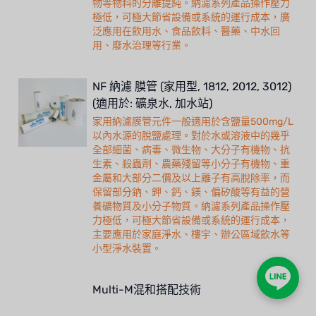
物等物料的分離提純。納濾系列產品操作壓力
極低，可極大節省設備或系統的運行成本，廣
泛應用在飲用水、食品飲料、醫藥、中水回
用、廢水治理等行業。
NF 納濾 膜管 (家用型, 1812, 2012, 3012)
(適用於: 礦泉水, 加水站)
家用納濾膜管元件一般適用於含鹽量500mg/L
以內水源的脫鹽處理。對於水或溶液中的幾乎
全部細菌、病毒、微生物、大分子有機物、抗
生素、殺蟲劑、農藥殘留等小分子有機物、重
金屬和大部分二價及以上離子有高脫除率，而
保留部分鈉、鉀、鈣、鎂、偏矽酸等有益的營
養礦物質及小分子物質。納濾系列產品操作壓
力極低，可極大節省設備或系統的運行成本，
主要應用於家庭淨水、樓宇、辦公區域飲水等
小型淨水裝置。
Multi-M混和搭配技術