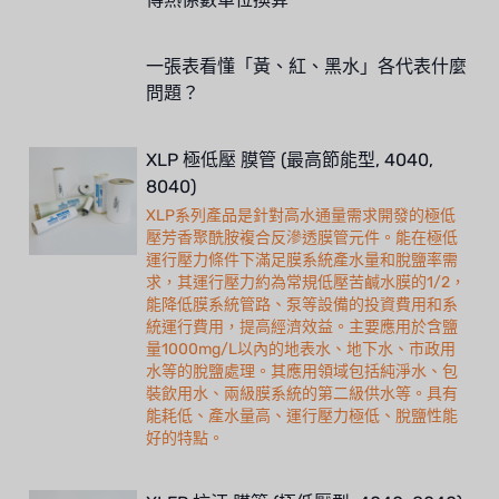
一張表看懂「黃、紅、黑水」各代表什麼
問題？
XLP 極低壓 膜管 (最高節能型, 4040,
8040)
XLP系列產品是針對高水通量需求開發的極低
壓芳香聚酰胺複合反滲透膜管元件。能在極低
運行壓力條件下滿足膜系統產水量和脫鹽率需
求，其運行壓力約為常規低壓苦鹹水膜的1/2，
能降低膜系統管路、泵等設備的投資費用和系
統運行費用，提高經濟效益。主要應用於含鹽
量1000mg/L以內的地表水、地下水、市政用
水等的脫鹽處理。其應用領域包括純淨水、包
裝飲用水、兩級膜系統的第二級供水等。具有
能耗低、產水量高、運行壓力極低、脫鹽性能
好的特點。