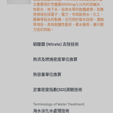
主要應用於含鹽量5000mg/L以內的苦鹹水、
BOSCHINI
地表水、地下水、自來水等的脫鹽處理。其應
用領域包括電子、電力、市政飲用水、化工、
醫藥等純水的製備，也可用於廢水回用、濃縮
NIPPON
等項目。具有脫鹽性能好、產水量高、運行壓
力低的特點。
WL
CASH ACME
硝酸鹽 (Nitrate) 去除技術
YAZAKI
熱流及燃燒密度單位換算
RUNXIN
熱容量單位換算
淤塞密度指數(SDI)測驗技術
Terminology of Water Treatment
海水淡化水處理技術