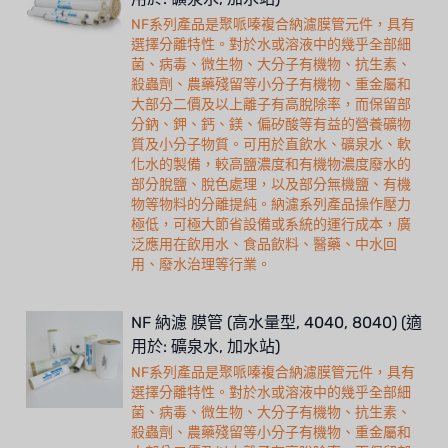
NF系列產品是聚哌嗪複合納濾膜管元件，具有
選擇分離特性。對於水或溶液中的幾乎全部細
菌、病毒、微生物、大分子有機物、抗生素、
殺蟲劑、農藥殘留等小分子有機物、重金屬和
大部分二價及以上離子有高脫除率，而保留部
分鈉、鉀、鈣、鎂、偏矽酸等有益的營養礦物
質及小分子物質。可用於直飲水、礦泉水、軟
化水的製備，較高鹽濃度和有機物濃度廢水的
部分脫鹽、脫色處理，以及部分無機鹽、有機
物等物料的分離提純。納濾系列產品操作壓力
極低，可極大節省設備或系統的運行成本，廣
泛應用在飲用水、食品飲料、醫藥、中水回
用、廢水治理等行業。
NF 納濾 膜管 (高水量型, 4040, 8040) (適
用於: 礦泉水, 加水站)
NF系列產品是聚哌嗪複合納濾膜管元件，具有
選擇分離特性。對於水或溶液中的幾乎全部細
菌、病毒、微生物、大分子有機物、抗生素、
殺蟲劑、農藥殘留等小分子有機物、重金屬和