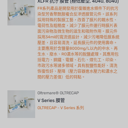
XLFR 抗汙 膜管 (極低壓型, 4040, 8040)
FR系列產品是開發用於復雜進水條件下的抗污
染型芳香聚酰胺複合反滲透膜管元件。該系列
採用特殊的製膜工藝，改善了膜片的親水性、
電荷性及粗糙度，減少了膜元件運行時膜片表
面污染物及微生物的滋生和吸附作用。膜元件
採用34mil的寬流道設計，減少污堵降低膜系統
壓差，且容易清洗，延長膜元件的使用壽命。
主要應用於含鹽量8000mg/L以內的中水、再
生水、廢水、RO濃水等的脫鹽處理。其應用包
括電力、鋼鐵、電鍍、石化、煤化工、印染、
市政污水等諸多領域。具有脫鹽性能好、清洗
恢復性好、壓降（壓力容器進水壓力和濃水之
間的壓力差值）低的特點。
Oltremare® OLTRECAP
V Series 膜管
OLTRECAP - V Series 系列