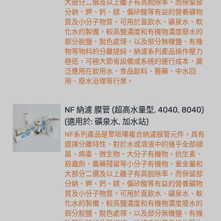
大部分二價及以上離子有高脫除率，而保留部
分鈉、鉀、鈣、鎂、偏矽酸等有益的營養礦物
質及小分子物質。可用於直飲水、礦泉水、軟
化水的製備，較高鹽濃度和有機物濃度廢水的
部分脫鹽、脫色處理，以及部分無機鹽、有機
物等物料的分離提純。納濾系列產品操作壓力
極低，可極大節省設備或系統的運行成本，廣
泛應用在飲用水、食品飲料、醫藥、中水回
用、廢水治理等行業。
NF 納濾 膜管 (超高水量型, 4040, 8040)
(適用於: 礦泉水, 加水站)
NF系列產品是聚哌嗪複合納濾膜管元件，具有
選擇分離特性。對於水或溶液中的幾乎全部細
菌、病毒、微生物、大分子有機物、抗生素、
殺蟲劑、農藥殘留等小分子有機物、重金屬和
大部分二價及以上離子有高脫除率，而保留部
分鈉、鉀、鈣、鎂、偏矽酸等有益的營養礦物
質及小分子物質。可用於直飲水、礦泉水、軟
化水的製備，較高鹽濃度和有機物濃度廢水的
部分脫鹽、脫色處理，以及部分無機鹽、有機