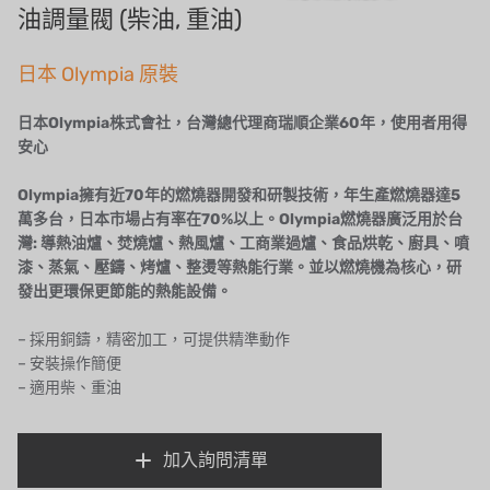
泰國 HAYCARB
油調量閥 (柴油, 重油)
法國 SUNTEC
日本 Olympia 原裝
美國 PUROLITE
日本
Olympia
株式會社，台灣總代理商瑞順企業
60
年，使用者用得
日本 NOP
安心
日本 OLYMPIA
Olympia
擁有近
70
年的燃燒器開發和研製技術，年生產燃燒器達
5
萬多台，日本市場占有率在
70%
以上。
Olympia
燃燒器廣泛用於台
日本 KATSURA
灣
:
導熱油爐、焚燒爐、熱風爐、工商業過爐、食品烘乾、廚具、噴
漆、蒸氣、壓鑄、烤爐、整燙等熱能行業。並以燃燒機為核心，研
義大利 BRAHMA
發出更環保更節能的熱能設備。
SAGINOMIYA
– 採用銅鑄，精密加工，可提供精準動作
– 安裝操作簡便
HONEYWELL
– 適用柴、重油
AZBIL (YAMATAKE)
加入詢問清單
OLTREMARE