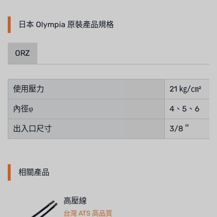
NIPCON
日本 Olympia 原裝產品規格
TROCHOID
ORZ
國產
EGO
使用壓力
21 ㎏/㎝²
KATO
內徑φ
4、5、6
LECIP
出入口尺寸
3/8＂
ATS
JACOBI
相關產品
ETATRON
高壓線
WAVE CYBER
台灣 ATS 高品質