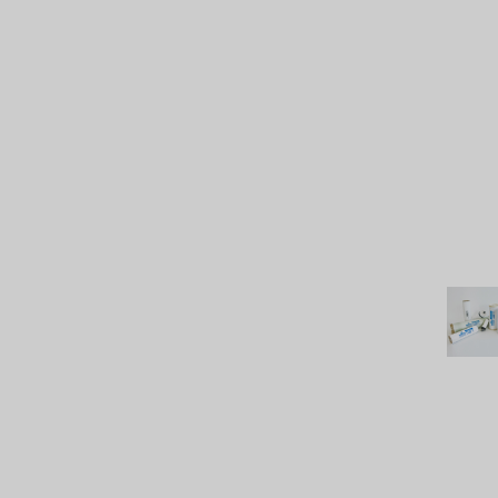
ATS
JACOBI
ETATRON
WAVE CYBER
BOSCHINI
NIPPON
WL
CASH ACME
YAZAKI
RUNXIN