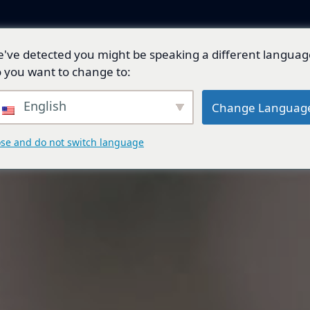
've detected you might be speaking a different languag
產品與解決方案
技術開發
總代理品牌
 you want to change to:
English
Change Languag
ose and do not switch language