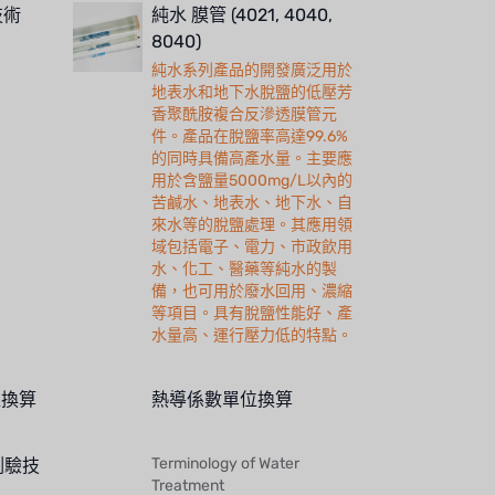
技術
純水 膜管 (4021, 4040,
8040)
純水系列產品的開發廣泛用於
地表水和地下水脫鹽的低壓芳
香聚酰胺複合反滲透膜管元
件。產品在脫鹽率高達99.6%
的同時具備高產水量。主要應
用於含鹽量5000mg/L以內的
苦鹹水、地表水、地下水、自
來水等的脫鹽處理。其應用領
域包括電子、電力、市政飲用
水、化工、醫藥等純水的製
備，也可用於廢水回用、濃縮
等項目。具有脫鹽性能好、產
水量高、運行壓力低的特點。
位換算
熱導係數單位換算
Terminology of Water
測驗技
Treatment