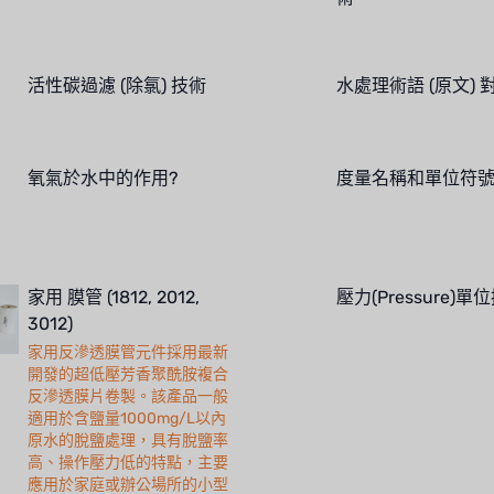
活性碳過濾 (除氯) 技術
水處理術語 (原文) 
氧氣於水中的作用?
度量名稱和單位符
家用 膜管 (1812, 2012,
壓力(Pressure)單
3012)
家用反滲透膜管元件採用最新
開發的超低壓芳香聚酰胺複合
反滲透膜片卷製。該產品一般
適用於含鹽量1000mg/L以內
原水的脫鹽處理，具有脫鹽率
高、操作壓力低的特點，主要
應用於家庭或辦公場所的小型