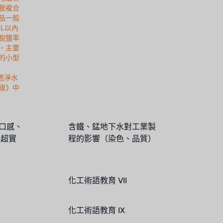
胺複合
品一般
/L以內
脫鹽率
，主要
的小型
滲透淨水
級》中
：口感、
含鐵、錳地下水對工業製
（超實
程的影響（染色、品質）
化工術語教育 VII
化工術語教育 IX