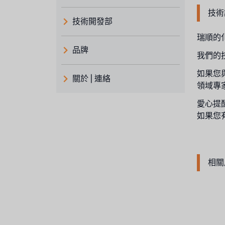
技術
技術開發部
瑞順的
品牌
我們的
義大利 ATLAS
如果您
關於 | 連絡
領域專
日本 TOHKEMY
關於瑞順
愛心提醒
義大利AQUA
如果您
連絡我們
Demo brand
招募經銷商表單
美國 DOW
相關
美國 IDEX
美國 CLACK
美國 EMERSON