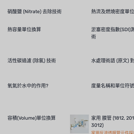
硝酸鹽 (Nitrate) 去除技術
熱流及燃燒密度單
熱容量單位換算
淤塞密度指數(SDI)
術
活性碳過濾 (除氯) 技術
水處理術語 (原文) 
氧氣於水中的作用?
度量名稱和單位符
容積(Volume)單位換算
家用 膜管 (1812, 201
3012)
家用反滲透膜管元件採