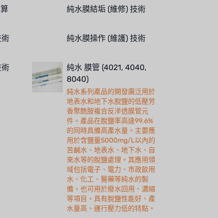
換算
純水膜結垢 (維修) 技術
技術
純水膜操作 (維護) 技術
技術
純水 膜管 (4021, 4040,
8040)
純水系列產品的開發廣泛用於
地表水和地下水脫鹽的低壓芳
香聚酰胺複合反滲透膜管元
件。產品在脫鹽率高達99.6%
的同時具備高產水量。主要應
用於含鹽量5000mg/L以內的
苦鹹水、地表水、地下水、自
來水等的脫鹽處理。其應用領
域包括電子、電力、市政飲用
水、化工、醫藥等純水的製
備，也可用於廢水回用、濃縮
等項目。具有脫鹽性能好、產
水量高、運行壓力低的特點。