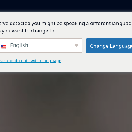
've detected you might be speaking a different languag
產品與解決方案
技術開發
總代理品牌
 you want to change to:
English
Change Languag
ose and do not switch language