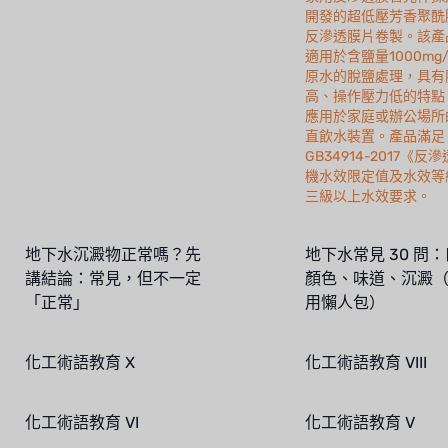
開發的超低壓芳香聚酰
反滲透膜片卷製。該產
適用於含鹽量1000mg
原水的脫鹽處理，具有
高、操作壓力低的特點
應用於家庭或辦公場所
直飲水裝置。產品滿足
GB34914-2017《反
機水效限定值及水效等
三級以上水效要求。
地下水沉澱物正常嗎？先
地下水常見 30 問
講結論：常見，但不一定
顏色、味道、沉澱
「正常」
用懶人包）
化工術語教育 X
化工術語教育 VIII
化工術語教育 VI
化工術語教育 V