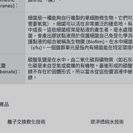
ranes)：
細菌是一種能夠自行複製的單細胞微生物。它們可
需要氧氣）。細菌可以活在非常廣泛的棲息地。有
中成長。這些細菌經常是粘液的產生者，是水處理
：
菌，會產出膠狀黏液用於保護細菌自己免受化學消
護黏液的組合被稱為生物膜 (Biofilm)。在水
（cfu)。一個菌群單元是指內有細菌能在特定環
碳酸氫鹽是在水中，由二氧化碳與礦物質（如石灰
氫鹽
化碳是來自空氣或腐爛的有機物。最後形成的碳酸
rbonate)：
鎂不存在於固體形式，所以當水從這些鹽溶液中被
鎂。
產品
離子交換軟化技術
逆滲透純水技術