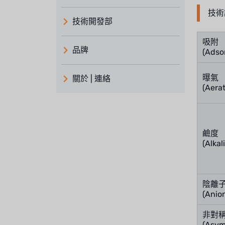
技術
技術開發部
吸附
品牌
(Adso
義大利 ATLAS
曝氣
關於 | 連絡
(Aera
日本 TOHKEMY
關於瑞順
義大利AQUA
連絡我們
Demo brand
鹼度
招募經銷商表單
(Alkal
美國 DOW
美國 IDEX
陰離
(Anio
美國 CLACK
非對
美國 EMERSON
(Asym