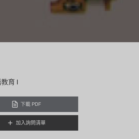
教育 I
下載 PDF
加入詢問清單