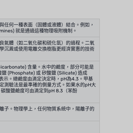
與任何一種表面（固體或液體）結合。例如，
loramines) 就是通過這種物理吸附機制。
良氣體（如二氧化碳和硫化氫）的過程。二氧
學沉澱或使用電離交換樹脂更經濟實惠的技術
arbonate) 含量。水中的鹼度，部分可能是
(Phosphate) 或 矽酸鹽 (Silicate) 造成
 mg/l 表示。總鹼度由滴定決定時，pH為4.3。甲基
定測驗法是最準確的側量方式。如果水的pH大
)。碳酸鹽鹼度可由滴定到pH 8.3（苯酚
離子。物理學上，任何物質系統中，陽離子的