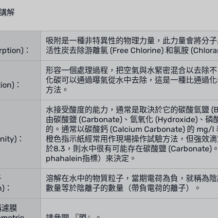
講解
吸附是一種非特異性的物理力量，此力量會將分子
rption)：
活性炭去除游離氯 (Free Chlorine) 和氯胺 (Ch
形容一個處理過程，把空氣與水緊密混合以去除不
化碳可以通過曝氣從水中去除，這是一種比通過化
tion)：
方法。
水接受酸度的能力，通常是取決於它的碳酸氫鹽 (Bic
由碳酸鹽 (Carbonate)、氫氧化 (Hydroxide)、磷酸鹽 
的。通常以碳酸鈣 (Calcium Carbonate) 的
inity)：
橙色指示紙經常用作現場操作試驗方法，但強效滴
於8.3，則水中很有可能存在碳酸鹽 (Carbonate
phahalein指標）來決定。
子
溶解在水中的物質粒子，當期電荷為負，就稱為陰
n)：
數量等於陰離子的數量（帶負電荷的離子）。
稱濾膜
metric
請參閱 『膜』。