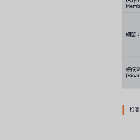
Memb
美國 PENTAIR
德國 SIEMENS
細菌
美國 PULSAFEEDER
丹麥 DANFOSS
泰國 HAYCARB
碳酸
(Bica
法國 SUNTEC
英國 PUROLITE
日本 NOP
相關
日本 OLYMPIA
日本 KATSURA