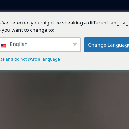
've detected you might be speaking a different languag
產品與解決方案
技術開發
總代理品牌
 you want to change to:
English
Change Languag
ose and do not switch language