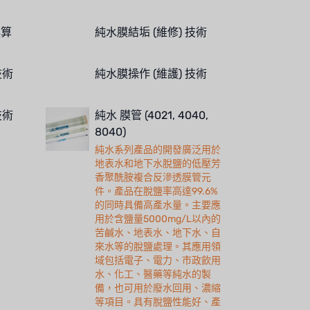
換算
純水膜結垢 (維修) 技術
技術
純水膜操作 (維護) 技術
技術
純水 膜管 (4021, 4040,
8040)
純水系列產品的開發廣泛用於
地表水和地下水脫鹽的低壓芳
香聚酰胺複合反滲透膜管元
件。產品在脫鹽率高達99.6%
的同時具備高產水量。主要應
用於含鹽量5000mg/L以內的
苦鹹水、地表水、地下水、自
來水等的脫鹽處理。其應用領
域包括電子、電力、市政飲用
水、化工、醫藥等純水的製
備，也可用於廢水回用、濃縮
等項目。具有脫鹽性能好、產