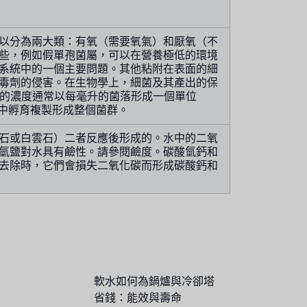
以分為兩大類：有氧（需要氧氣）和厭氧（不
些，例如假單孢菌屬，可以在營養極低的環境
系統中的一個主要問題。其他粘附在表面的細
毒劑的侵害。在生物學上，細菌及其產出的保
中細菌的濃度通常以每毫升的菌落形成一個單位
境中孵育複製形成整個菌群。
石或白雲石）二者反應後形成的。水中的二氧
氫鹽對水具有鹼性。請參閱鹼度。碳酸氫鈣和
去除時，它們會損失二氧化碳而形成碳酸鈣和
軟水如何為鍋爐與冷卻塔
省錢：能效與壽命