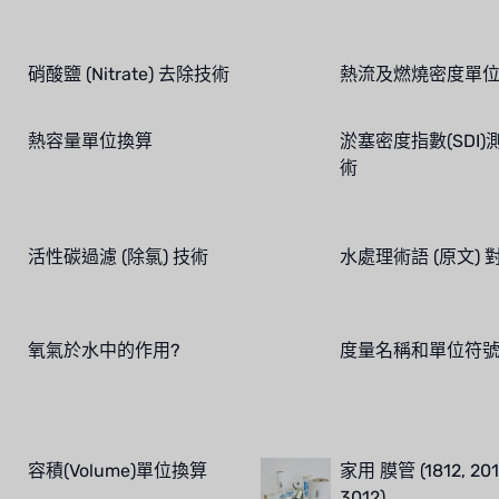
硝酸鹽 (Nitrate) 去除技術
熱流及燃燒密度單
熱容量單位換算
淤塞密度指數(SDI)
術
活性碳過濾 (除氯) 技術
水處理術語 (原文) 
氧氣於水中的作用?
度量名稱和單位符
容積(Volume)單位換算
家用 膜管 (1812, 201
3012)